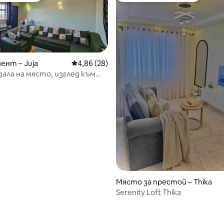
нт – Juja
Средна оценка: 4,86 от 5, 28 отзива
4,86 (28)
ала на място, изглед към
и улицата
Място за престой – Thika
Serenity Loft Thika
от 5, 12 отзива