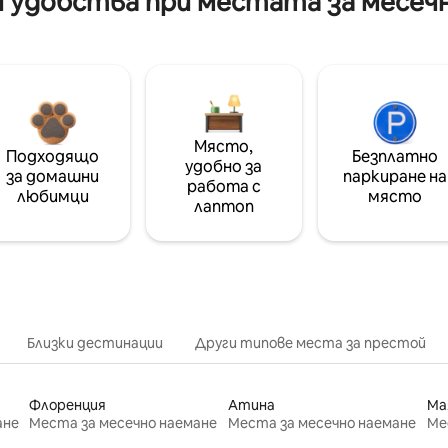
 удобства при местата за месеч
Място,
Подходящо
Безплатно
удобно за
за домашни
паркиране на
работа с
любимци
място
лаптоп
Близки дестинации
Други типове места за престой
Флоренция
Атина
Ма
ане
Места за месечно наемане
Места за месечно наемане
Ме