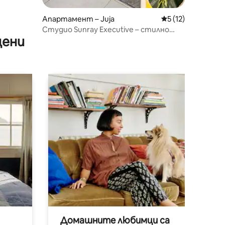
Апартамент – Juja
Средна оценка: 5
5 (12)
Студио Sunray Executive – стилно
цени
място за престой близо до JKUAT
Домашните любимци са