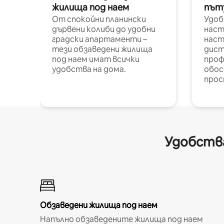
жилища под наем
път
От спокойни планински
Удоб
дървени колиби до удобни
наст
градски апартаменти –
наст
тези обзаведени жилища
дист
под наем имат всички
проф
удобства на дома.
обос
прос
Удобства
Обзаведени жилища под наем
Напълно обзаведените жилища под наем