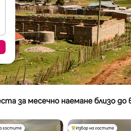
ста за месечно наемане близо до 
на гостите
Избор на гостите
на гостите
Най-популярен избор на гос