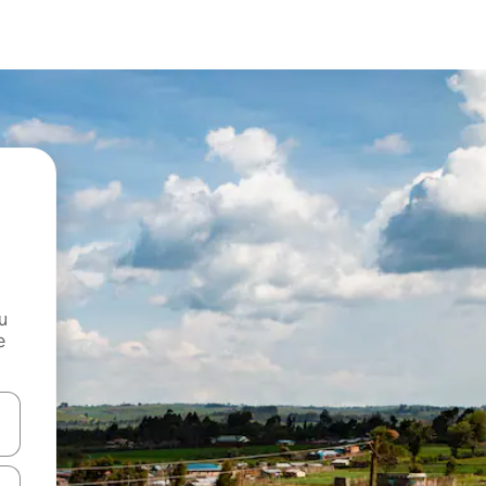
и
е
е клавишите със стрелки нагоре и надолу или навигирайте с д