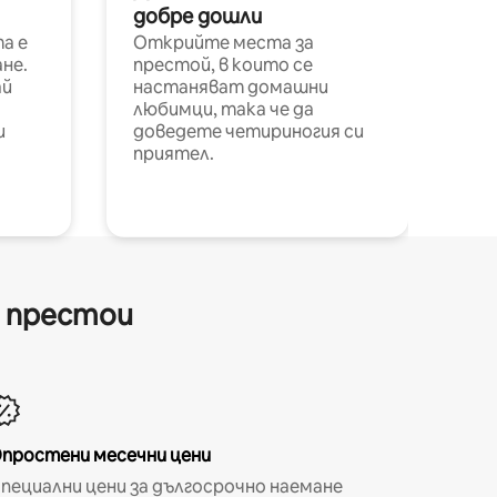
добре дошли
а е
Открийте места за
не.
престой, в които се
ай
настаняват домашни
любимци, така че да
и
доведете четириногия си
приятел.
и престои
простени месечни цени
пециални цени за дългосрочно наемане