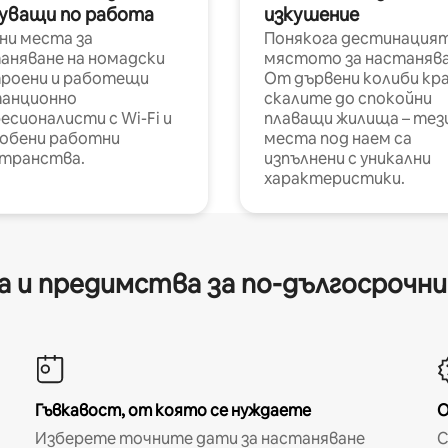
уващи по работа
изкушение
ни места за
Понякога дестинацият
аняване на номадски
мястото за настанява
роени и работещи
От дървени колиби кр
анционно
скалите до спокойни
есионалисти с Wi-Fi и
плаващи жилища – тез
обени работни
места под наем са
транства.
изпълнени с уникални
характеристики.
 и предимства за по-дългосрочн
Гъвкавост, от която се нуждаете
О
Изберете точните дати за настаняване
С