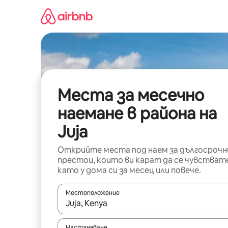
Пропускане
към
съдържанието
Места за месечно
наемане в района на
Juja
Открийте места под наем за дългосрочн
престои, които ви карат да се чувстват
като у дома си за месец или повече.
Местоположение
Когато резултатите се покажат, използвайт
Настаняване