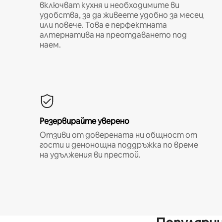
включват кухня и необходимите ви
удобства, за да живеете удобно за месец
или повече. Това е перфектната
алтернатива на преотдаването под
наем.
Резервирайте уверено
Отзиви от доверената ни общност от
гости и денонощна поддръжка по време
на удължения ви престой.