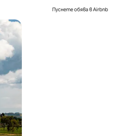
Пуснете обява в Airbnb
окосване или плъзгане.