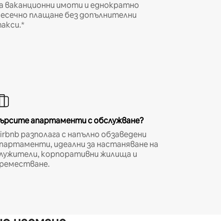
а ваканционни имоти и еднократно
есечно плащане без допълнителни
акси.*
ърсите апартаменти с обслужване?
irbnb разполага с напълно обзаведени
партаменти, идеални за настаняване на
лужители, корпоративни жилища и
реместване.