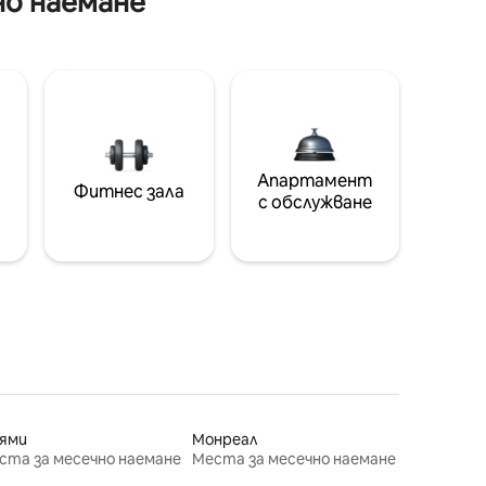
но наемане
Апартамент
Фитнес зала
с обслужване
ями
Монреал
ста за месечно наемане
Места за месечно наемане