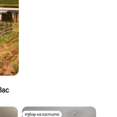
вас
Избор на гостите
тите
Избор на гостите