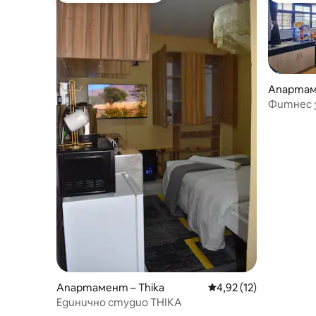
Апартаме
Фитнес з
изгрева 
Апартамент – Thika
Средна оценка: 4,92 
4,92 (12)
Единично студио THIKA