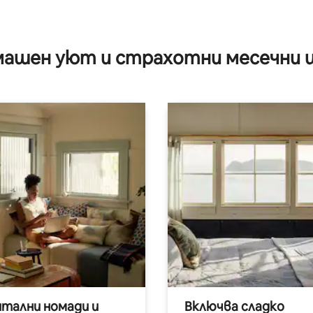
ашен уют и страхотни месечни 
итални номади и
Включва сладко