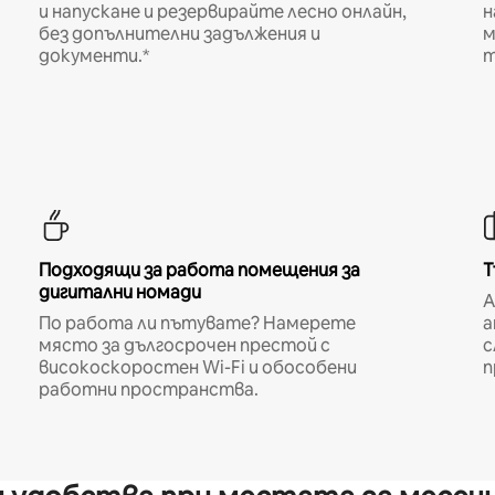
и напускане и резервирайте лесно онлайн,
н
без допълнителни задължения и
м
документи.*
т
Подходящи за работа помещения за
Т
дигитални номади
A
По работа ли пътувате? Намерете
а
място за дългосрочен престой с
с
високоскоростен Wi-Fi и обособени
п
работни пространства.