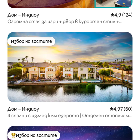
Дом – Индиоу
Средна оценк
4,9 (124)
Огромна стая за игри + двор в курортен стил +
басейн + изглед към голф игрище
Избор на гостите
Избор на гостите
Дом – Индиоу
Средна оценк
4,97 (60)
4 спални с изглед към езерото | Отделен отопляем
басейн и спа
Избор на гостите
Най-популярен избор на гостите