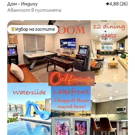
Дом – Индиоу
Средна оценк
4,88 (26)
Аванпост в пустинята
Избор на гостите
Най-популярен избор на гостите