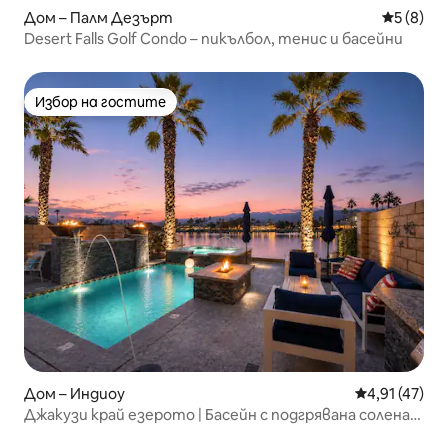
Дом – Палм Дезърт
Средна о
5 (8)
Desert Falls Golf Condo – пикълбол, тенис и басейни
Избор на гостите
Избор на гостите
Дом – Индиоу
Средна оценк
4,91 (47)
Джакузи край езерото | Басейн с подгрявана солена
вода и спа