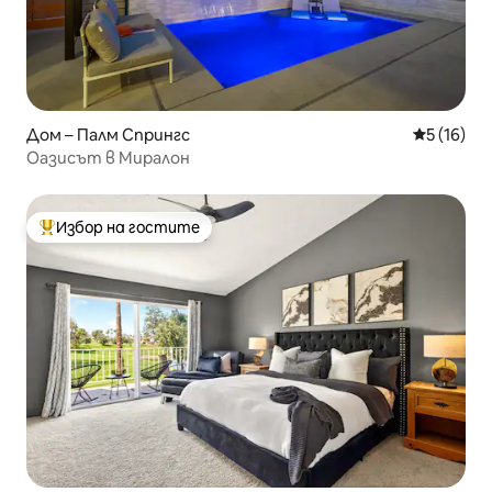
Дом – Палм Спрингс
Средна оц
5 (16)
Оазисът в Миралон
Избор на гостите
Най-популярен избор на гостите