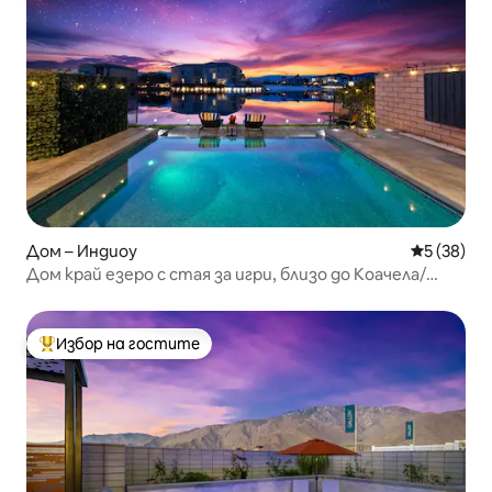
Дом – Индиоу
Средна оц
5 (38)
Дом край езеро с стая за игри, близо до Коачела/
Стейджкоуч
Избор на гостите
Най-популярен избор на гостите