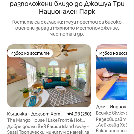
разположени близо до Джошуа Три
Национален Парк
Гостите са съгласни: тези престои са високо
оценени заради тяхното местоположение,
чистота и др.
Избор на гостите
Избор на гости
Избор на гостите
Избор на гости
Дом – Индиоу
Всичко включено 
Къщичка – Дезърт Хот С
Средна оценка: 4,93 от 5, 250
4,93 (250)
стая за игри
Резервирайте п
прингс
The Mango House | LakeFront & Hot
„Лейксайд Хейвъ
Mineral Pools
Добре дошли във вашия Island Away -
ваканционно изж
Seas! Тропически минимум с намек за