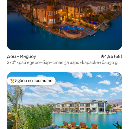
Дом – Индиоу
Средна оценк
4,96 (68)
270° край езеро+бар+стая за игри+караоке+близо до
Коачела!
Избор на гостите
Най-популярен избор на гостите