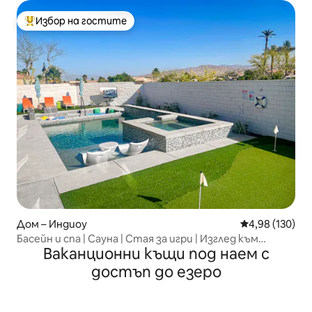
Избор на гостите
Най-популярен избор на гостите
Дом – Индиоу
Средна оценка
4,98 (130)
Басейн и спа | Сауна | Стая за игри | Изглед към
Ваканционни къщи под наем с
езерото
достъп до езеро