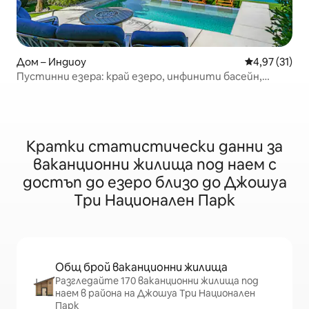
Дом – Индиоу
Средна оценк
4,97 (31)
Пустинни езера: край езеро, инфинити басейн,
огнище
Кратки статистически данни за
ваканционни жилища под наем с
достъп до езеро близо до Джошуа
Три Национален Парк
Общ брой ваканционни жилища
Разгледайте 170 ваканционни жилища под
наем в района на Джошуа Три Национален
Парк