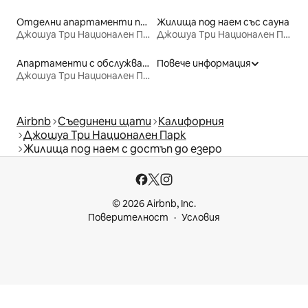
Отделни апартаменти под наем
Жилища под наем със сауна
Джошуа Три Национален Парк
Джошуа Три Национален Парк
Апартаменти с обслужване под наем
Повече информация
Джошуа Три Национален Парк
Airbnb
Съединени щати
Калифорния
Джошуа Три Национален Парк
Жилища под наем с достъп до езеро
© 2026 Airbnb, Inc.
Поверителност
Условия