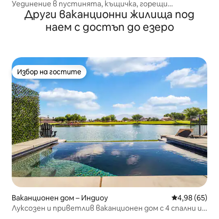
с
Уединение в пустинята, къщичка, горещи
Други ваканционни жилища под
минерални басейни 939
наем с достъп до езеро
Избор на гостите
Избор на гостите
Ваканционен дом – Индиоу
Средна оценк
4,98 (65)
Луксозен и приветлив ваканционен дом с 4 спални и
БАСЕЙН