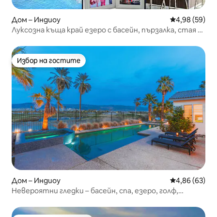
Дом – Индиоу
Средна оценк
4,98 (59)
Луксозна къща край езеро с басейн, пързалка, стая за
игри, спа
Избор на гостите
Избор на гостите
Дом – Индиоу
Средна оценк
4,86 (63)
Невероятни гледки – басейн, спа, езеро, голф,
планина.