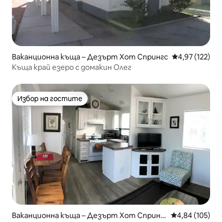
Ваканционна къща – Дезърт Хот Спрингс
Средна оценка
4,97 (122)
Къща край езеро с домакин Олег
Избор на гостите
Избор на гостите
Ваканционна къща – Дезърт Хот Спринг
Средна оценка
4,84 (105)