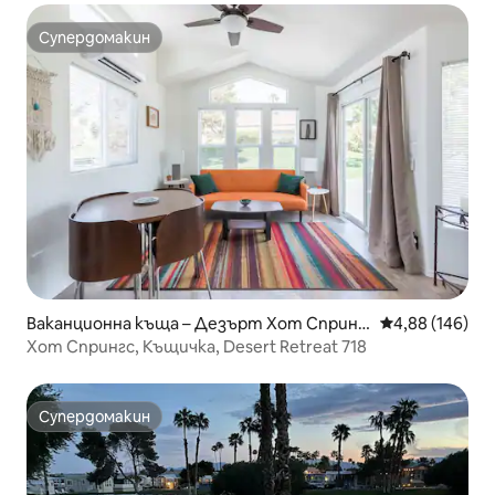
Супердомакин
Супердомакин
Ваканционна къща – Дезърт Хот Спринг
Средна оценка
4,88 (146)
с
Хот Спрингс, Къщичка, Desert Retreat 718
Супердомакин
Супердомакин