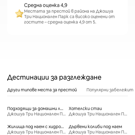
Средна оценка 4,9
Местата за престой в района на Джошуа
Три Национален Парк са високо оценени от
гостите – средна оценка 4,9 от 5.
Дестинации за разглеждане
Други типове места за престой
Популярни забележит
Подходящи за домашни любимци места под наем
Хотелски стаи
Джошуа Три Национален Парк
Джошуа Три Национален Парк
Жилища под наем с хидромасажна вана
Дървени колиби под наем
Джошуа Три Национален Парк
Джошуа Три Национален Парк