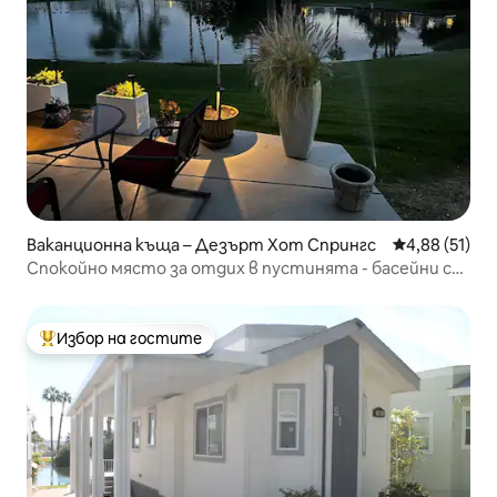
Ваканционна къща – Дезърт Хот Спрингс
Средна оценк
4,88 (51)
Спокойно място за отдих в пустинята - басейни с
горещи минерални извори
Избор на гостите
Най-популярен избор на гостите