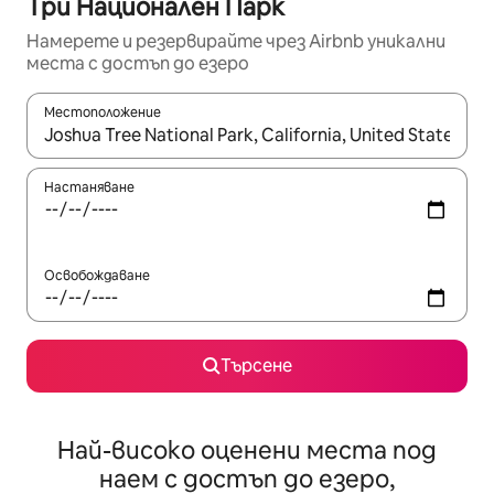
Три Национален Парк
Намерете и резервирайте чрез Airbnb уникални
места с достъп до езеро
Местоположение
Когато резултатите се покажат, използвайте клавишите 
Настаняване
Освобождаване
Търсене
Най-високо оценени места под
наем с достъп до езеро,