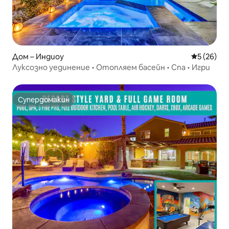
Дом – Индиоу
Средна оц
5 (26)
Луксозно уединение • Отопляем басейн • Спа • Игри
Супердомакин
Супердомакин