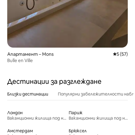
Апартамент – Mons
Средна оц
5 (57)
Bulle en Ville
Дестинации за разглеждане
Близки дестинации
Популярни забележителности набл
Лондон
Париж
Ваканционни жилища под наем
Ваканционни жилища под наем
Амстердам
Брюксел