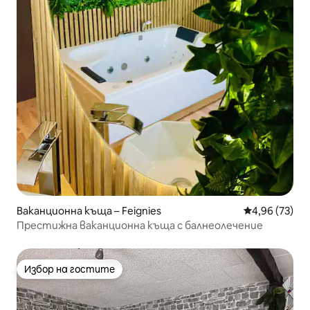
Ваканционна къща – Feignies
Средна оценк
4,96 (73)
Престижна ваканционна къща с балнеолечение
Избор на гостите
Избор на гостите