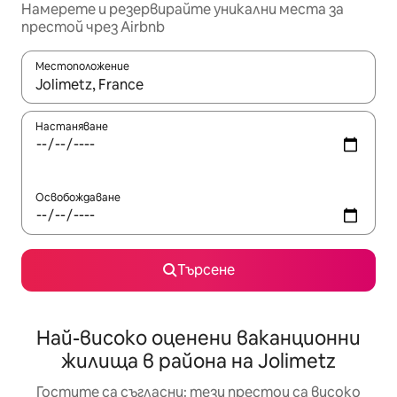
Намерете и резервирайте уникални места за
престой чрез Airbnb
Местоположение
Когато резултатите се покажат, използвайте клавишите 
Настаняване
Освобождаване
Търсене
Най-високо оценени ваканционни
жилища в района на Jolimetz
Гостите са съгласни: тези престои са високо