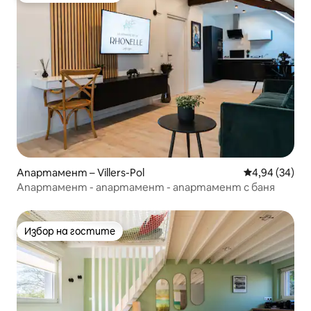
Апартамент – Villers-Pol
Средна оценк
4,94 (34)
Апартамент - апартамент - апартамент с баня
Избор на гостите
Избор на гостите