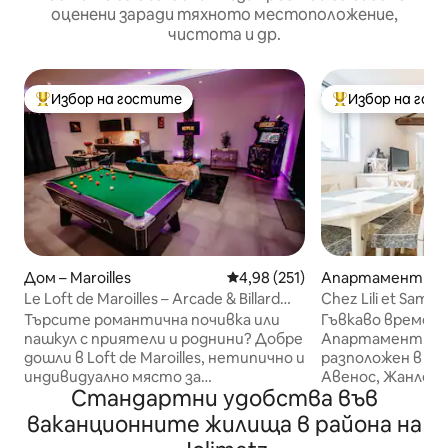
оценени заради тяхното местоположение,
чистота и др.
Избор на гостите
Избор на гос
Най-популярен избор на гостите
Най-популярен 
Дом – Maroilles
Средна оценка: 4,98 от 5, 251
4,98 (251)
Апартамент – Je
Le Loft de Maroilles – Arcade & Billard
Chez Lili et Sam
Omega
Търсите романтична почивка или
Гъвкаво време з
пашкул с приятели и роднини? Добре
Апартамент с пл
дошли в Loft de Maroilles, нетипично и
разположен в ма
индивидуално място за
Авенос, Жанлен.
Стандартни удобства във
настаняване, разположено в
Мобьож. Апартаментът е в
спокойното село Maroilles. Басейн
сърцето на сел
ваканционните жилища в района на
Omega за забавно и приятно
достъп до всичк