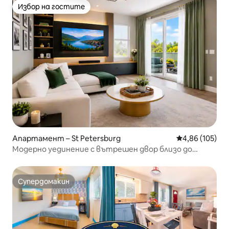
Избор на гостите
Избор на гостите
Апартамент – St Petersburg
Средна оценка
4,86 (105)
Модерно уединение с вътрешен двор близо до
центъра
Супердомакин
Супердомакин