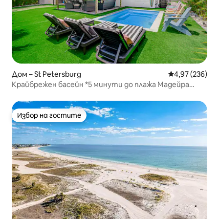
Дом – St Petersburg
Средна оценка
4,97 (236)
Крайбрежен басейн *5 минути до плажа Мадейра
Бийч
Избор на гостите
Избор на гостите