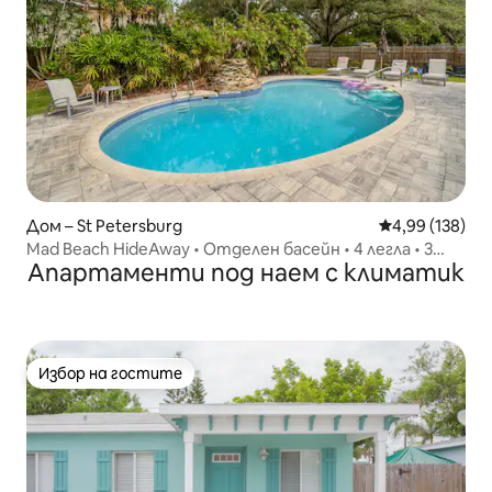
Дом – St Petersburg
Средна оценка
4,99 (138)
Mad Beach HideAway • Отделен басейн • 4 легла • 3
Апартаменти под наем с климатик
бани
Избор на гостите
Избор на гостите