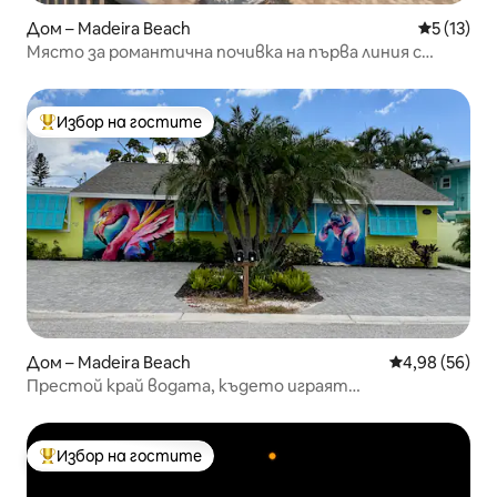
Дом – Madeira Beach
Средна оц
5 (13)
Място за романтична почивка на първа линия с
басейн в курортен стил
Избор на гостите
Най-популярен избор на гостите
Дом – Madeira Beach
Средна оценк
4,98 (56)
Престой край водата, където играят
ламантините!
Избор на гостите
Най-популярен избор на гостите