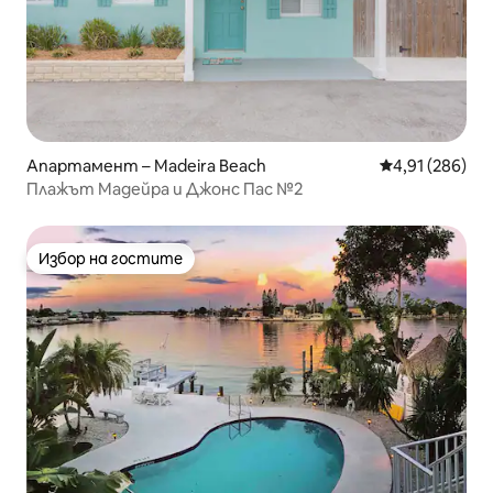
Апартамент – Madeira Beach
Средна оценка
4,91 (286)
Плажът Мадейра и Джонс Пас №2
Избор на гостите
Избор на гостите