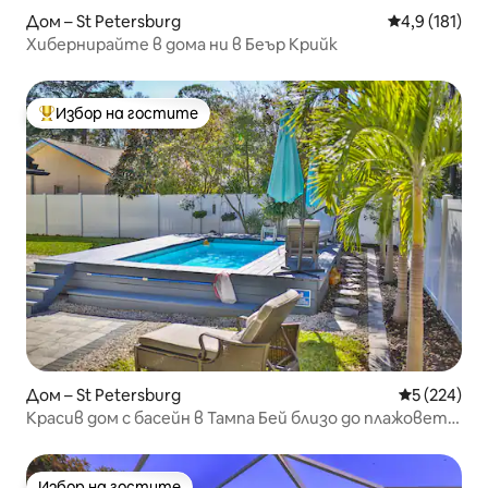
Дом – St Petersburg
Средна оценк
4,9 (181)
Хибернирайте в дома ни в Беър Крийк
Избор на гостите
Най-популярен избор на гостите
Дом – St Petersburg
Средна оце
5 (224)
Красив дом с басейн в Тампа Бей близо до плажовете
на залива
Избор на гостите