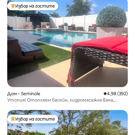
Избор на гостите
Най-популярен избор на гостите
Дом – Seminole
Средна оценка
4,98 (392)
Утопия! Отопляем басейн, хидромасажна вана,
2 легла KING SIZE, на 5 минути от океана
Избор на гостите
Най-популярен избор на гостите