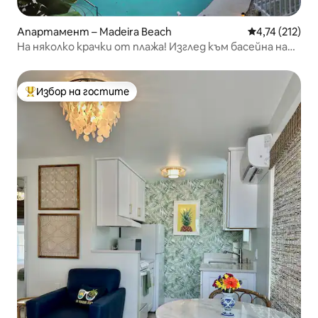
Апартамент – Madeira Beach
Средна оценка
4,74 (212)
На няколко крачки от плажа! Изглед към басейна на
брега!5
Избор на гостите
Най-популярен избор на гостите