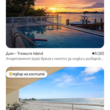
Дом – Treasure Island
Средна оц
5 (20)
Апартамент край брега с място за лодка и рибарска
кея
Избор на гостите
Най-популярен избор на гостите