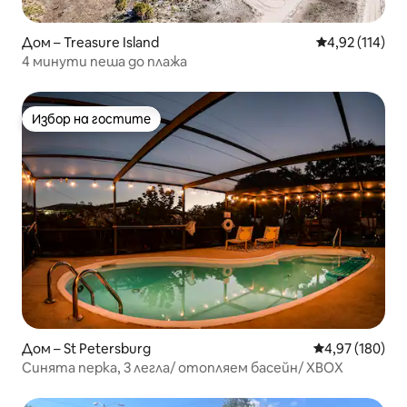
Дом – Treasure Island
Средна оценка
4,92 (114)
4 минути пеша до плажа
Избор на гостите
Избор на гостите
Дом – St Petersburg
Средна оценка
4,97 (180)
Синята перка, 3 легла/ отопляем басейн/ XBOX