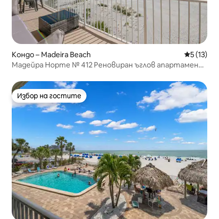
Кондо – Madeira Beach
Средна оц
5 (13)
Мадейра Норте № 412 Реновиран ъглов апартамент
с изглед
Избор на гостите
Избор на гостите