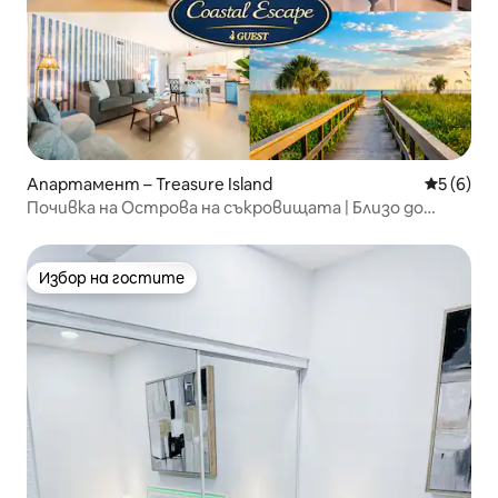
Апартамент – Treasure Island
Средна о
5 (6)
Почивка на Острова на съкровищата | Близо до
плажа *Подходящо за домашни любимци
Избор на гостите
Избор на гостите