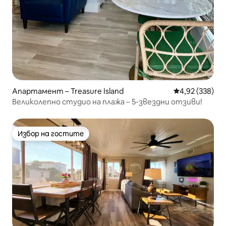
Апартамент – Treasure Island
Средна оценка
4,92 (338)
Великолепно студио на плажа – 5-звездни отзиви!
Избор на гостите
Избор на гостите