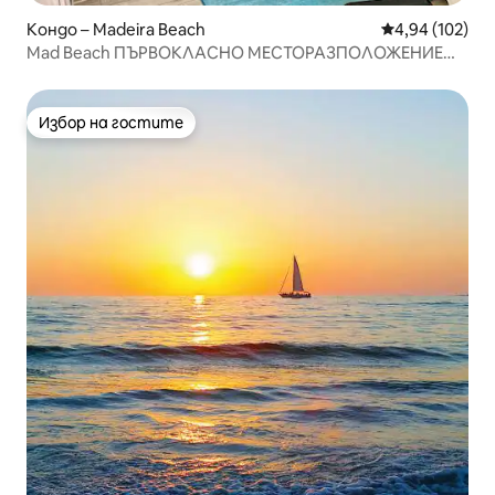
Кондо – Madeira Beach
Средна оценка
4,94 (102)
Mad Beach ПЪРВОКЛАСНО МЕСТОРАЗПОЛОЖЕНИЕ
ДО ПЛАЖА/JOHNS PASS #3
Избор на гостите
Избор на гостите