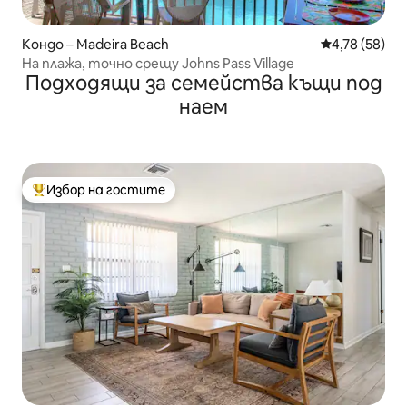
Кондо – Madeira Beach
Средна оценк
4,78 (58)
На плажа, точно срещу Johns Pass Village
Подходящи за семейства къщи под
наем
Избор на гостите
Най-популярен избор на гостите