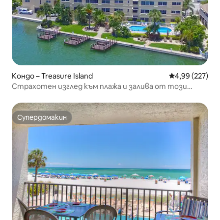
Кондо – Treasure Island
Средна оценка
4,99 (227)
Страхотен изглед към плажа и залива от този
курорт.
Супердомакин
Супердомакин