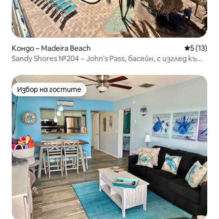
Кондо – Madeira Beach
Средна оц
5 (13)
Sandy Shores №204 – John's Pass, басейн, с изглед към
залива!
Избор на гостите
Избор на гостите