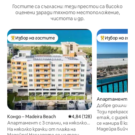
Гостите са съгласни: тези престои са високо
оценени заради тяхното местоположение,
чистота и др.
Избор на гостите
Избор на гос
Най-популярен избор на гостите
Най-популярен 
Апартамент – Ma
ch
Добре дошли в Ра
залива!
Този прекрасен 
Кондо – Madeira Beach
Средна оценка: 4,84 от 5, 128
4,84 (128)
етаж, с директе
Апартамент с 3 спални, на няколко
се намира в южни
крачки от плажа и с гледка към
Мадейра Бийч, т
На няколко крачки от плажа на
залеза над пристанището
световноизвест
Мадейра! Насладете се на този