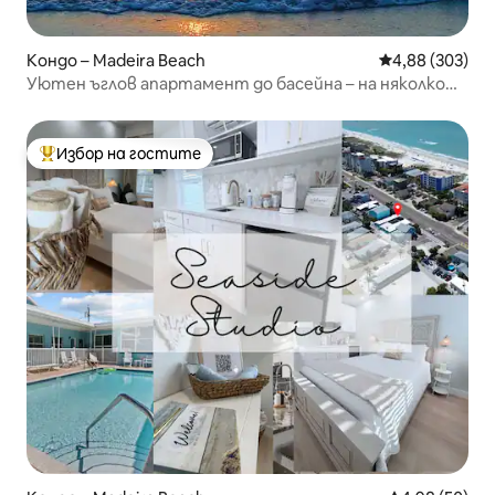
Кондо – Madeira Beach
Средна оценка
4,88 (303)
Уютен ъглов апартамент до басейна – на няколко
крачки от Мадейра Бийч
Избор на гостите
Най-популярен избор на гостите