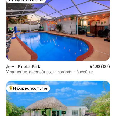
Избор на гостите
Дом – Pinellas Park
Средна оценка
4,98 (185)
Уединение, достойно за Instagram – басейн с
подгрята вода – стая с видеоигри – голф
Избор на гостите
Най-популярен избор на гостите