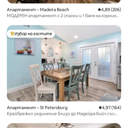
Апартамент – Madeira Beach
Средна оценка
4,89 (206)
МОДЕРЕН апартамент с 2 спални и 1 баня на горния
етаж БЕЗ ДОМАШНИ ЛЮБИМЦИ
Избор на гостите
Най-популярен избор на гостите
Апартамент – St Petersburg
Средна оценка
4,97 (164)
Крайбрежно уединение близо до Мадейра Бийч със
зала за игри