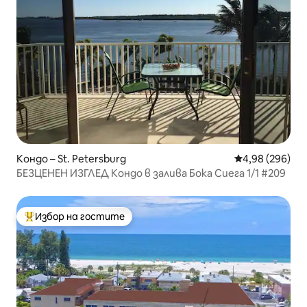
Кондо – St. Petersburg
Средна оценка
4,98 (296)
БЕЗЦЕНЕН ИЗГЛЕД Кондо в залива Бока Сиега 1/1 #209
Избор на гостите
Най-популярен избор на гостите