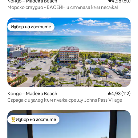
Кондо – Madeira Beach
Средна оценк
4,98 (50)
Морско студио - БАСЕЙН и стъпала към пясъка!
Избор на гостите
Избор на гостите
Кондо – Madeira Beach
Средна оценка
4,93 (112)
Сграда с изглед към плажа срещу Johns Pass Village
Избор на гостите
Най-популярен избор на гостите