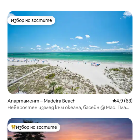
Избор на гостите
Избор на гостите
Апартамент – Madeira Beach
Средна оцен
4,9 (63)
Невероятен изглед към океана, басейн @ Mad. Плаж -
John's Pass
Избор на гостите
Най-популярен избор на гостите