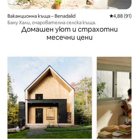
Ваканционна къща – Benadalid
Средна оценк
4,88 (91)
Бану Хали, очарователна селска къща.
Домашен уют и страхотни
месечни цени