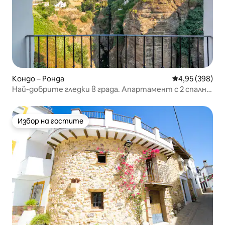
Кондо – Ронда
Средна оценка
4,95 (398)
Най-добрите гледки в града. Апартамент с 2 спални
в дефилето.
Избор на гостите
Избор на гостите