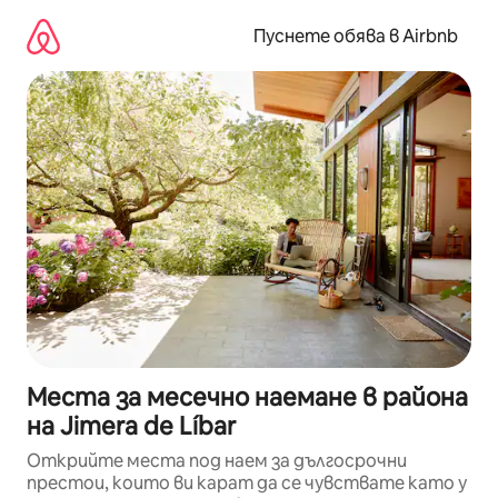
Пропускане
към
Пуснете обява в Airbnb
съдържанието
Места за месечно наемане в района
на Jimera de Líbar
Открийте места под наем за дългосрочни
престои, които ви карат да се чувствате като у