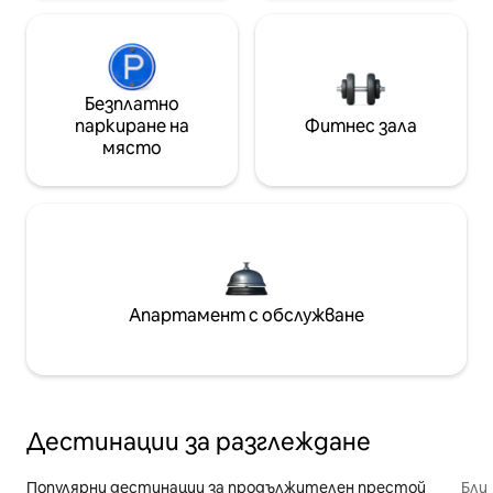
Безплатно
паркиране на
Фитнес зала
място
Апартамент с обслужване
Дестинации за разглеждане
Популярни дестинации за продължителен престой
Бли