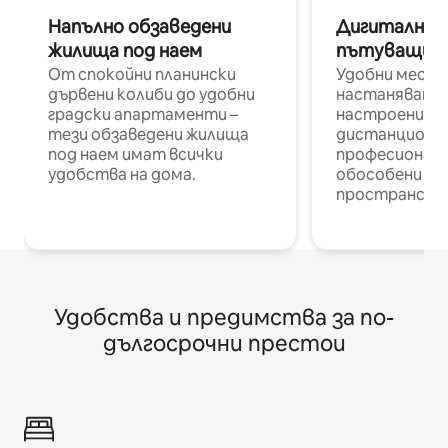
Напълно обзаведени
Дигитални н
жилища под наем
пътуващи п
От спокойни планински
Удобни места
дървени колиби до удобни
настаняване 
градски апартаменти –
настроени и
тези обзаведени жилища
дистанционн
под наем имат всички
професионалис
удобства на дома.
обособени р
пространств
Удобства и предимства за по-
дългосрочни престои