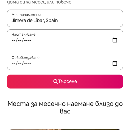
дома си за месец или повече.
Местоположение
Когато резултатите се покажат, използвайте клавишите 
Настаняване
Освобождаване
Търсене
Места за месечно наемане близо до
вас