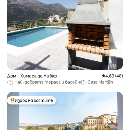
Дом – Химера де Либар
Средна оценк
4,69 (48)
꧁ Най-добрата тераса и басейн꧂ Casa Martijin
Избор на гостите
Най-популярен избор на гостите