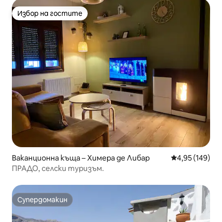
Избор на гостите
Избор на гостите
Ваканционна къща – Химера де Либар
Средна оценка
4,95 (149)
ПРАДО, селски туризъм.
Супердомакин
Супердомакин