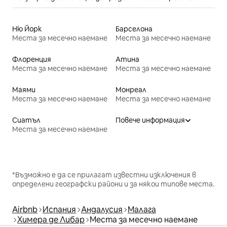
Ню Йорк
Барселона
Места за месечно наемане
Места за месечно наемане
Флоренция
Атина
Места за месечно наемане
Места за месечно наемане
Маями
Монреал
Места за месечно наемане
Места за месечно наемане
Сиатъл
Повече информация
Места за месечно наемане
*Възможно е да се прилагат известни изключения в
определени географски райони и за някои типове места.
Airbnb
Испания
Андалусия
Малага
Химера де Либар
Места за месечно наемане