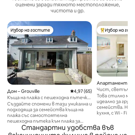
оценени заради тяхното местоположение,
чистота и др.
Избор на гостите
Избор на гос
Избор на гостите
Най-популярен 
Апартамент – Sai
Чист, светъл а
Дом – Grouville
Средна оценка: 4,97 от 5, 65
4,97 (65)
приземния етаж 
Това стилно мяс
Къща на плажа с пешеходна пътечка
идеално за груп
до плажа
Създайте спомени в тази уникална и
семейства. Нап
подходяща за семейства къща на
кухня, с Wi - Fi и
плажа със самостоятелна
минути пеша от
пешеходна пътека към плажа за
Хелиър, този ц
Стандартни удобства във
секунди. Тази терасовидна къща ще
просторен, чис
осигури чудесно посрещане на