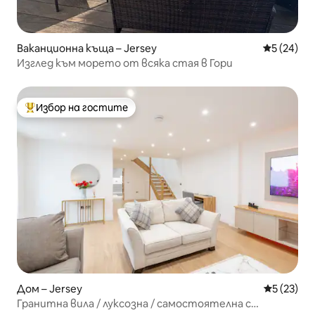
Ваканционна къща – Jersey
Средна оц
5 (24)
Изглед към морето от всяка стая в Гори
Избор на гостите
Най-популярен избор на гостите
Дом – Jersey
Средна оц
5 (23)
Гранитна вила / луксозна / самостоятелна с