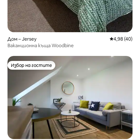
Дом – Jersey
Средна оценк
4,98 (40)
Ваканционна къща Woodbine
Избор на гостите
Избор на гостите