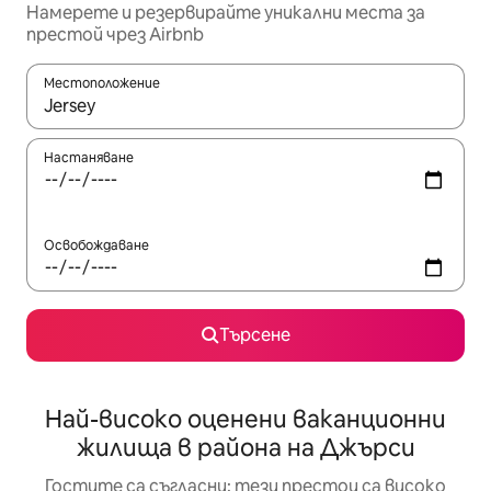
Намерете и резервирайте уникални места за
престой чрез Airbnb
Местоположение
Когато резултатите се покажат, използвайте клавишите 
Настаняване
Освобождаване
Търсене
Най-високо оценени ваканционни
жилища в района на Джърси
Гостите са съгласни: тези престои са високо