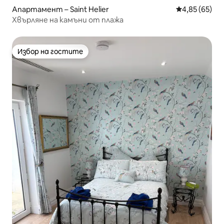
Апартамент – Saint Helier
Средна оценк
4,85 (65)
Хвърляне на камъни от плажа
Избор на гостите
Избор на гостите