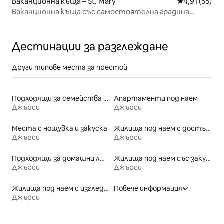
Ваканционна къща – St. Mary
Средна оценк
4,91 (55)
Ваканционна къща със самостоятелна градина
близо до плажа
Дестинации за разглеждане
Други типове места за престой
Подходящи за семейства места под наем
Апартаменти под наем
Джърси
Джърси
Места с нощувка и закуска
Жилища под наем с достъп до плажа
Джърси
Джърси
Подходящи за домашни любимци места под наем
Жилища под наем със закуска
Джърси
Джърси
Жилища под наем с изглед към плажа
Повече информация
Джърси