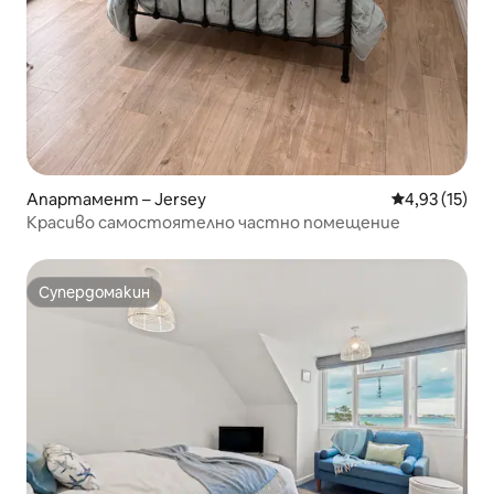
Апартамент – Jersey
Средна оценк
4,93 (15)
Красиво самостоятелно частно помещение
Супердомакин
Супердомакин