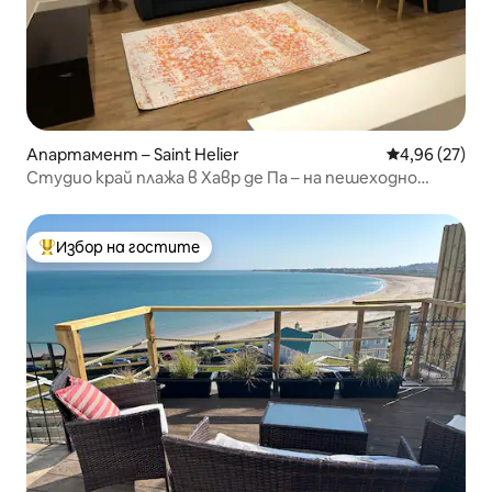
Апартамент – Saint Helier
Средна оценк
4,96 (27)
Студио край плажа в Хавр де Па – на пешеходно
разстояние от града!
Избор на гостите
Най-популярен избор на гостите