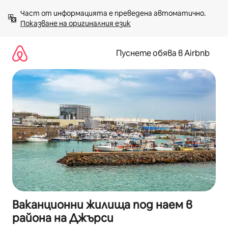
Пропускане
Част от информацията е преведена автоматично. 
към
Показване на оригиналния език
съдържанието
Пуснете обява в Airbnb
Ваканционни жилища под наем в
района на Джърси