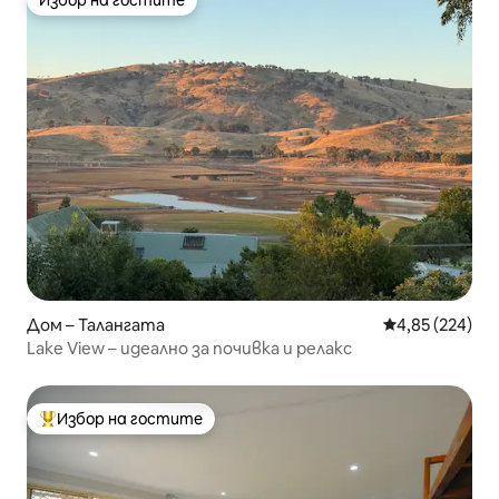
Избор на гостите
Избор на гостите
Дом – Талангата
Средна оценка
4,85 (224)
Lake View – идеално за почивка и релакс
Избор на гостите
Най-популярен избор на гостите