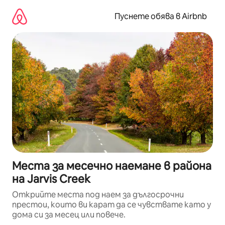
Пропускане
към
Пуснете обява в Airbnb
съдържанието
Места за месечно наемане в района
на Jarvis Creek
Открийте места под наем за дългосрочни
престои, които ви карат да се чувствате като у
дома си за месец или повече.