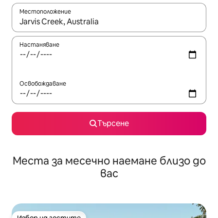
Местоположение
Когато резултатите се покажат, използвайте клавишите 
Настаняване
Освобождаване
Търсене
Места за месечно наемане близо до
вас