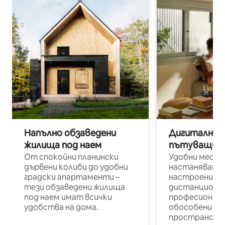
Напълно обзаведени
Дигитални н
жилища под наем
пътуващи п
От спокойни планински
Удобни места
дървени колиби до удобни
настаняване 
градски апартаменти –
настроени и
тези обзаведени жилища
дистанционн
под наем имат всички
професионалис
удобства на дома.
обособени р
пространств