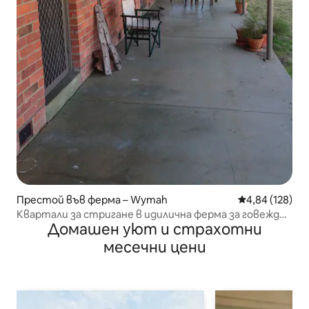
Престой във ферма – Wymah
Средна оценка
4,84 (128)
Квартали за стригане в идилична ферма за говеждо
Домашен уют и страхотни
месо
месечни цени