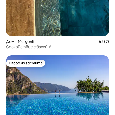
Дом – Mergenli
Средна о
5 (7)
Спокойствие с басейн!
Избор на гостите
Избор на гостите