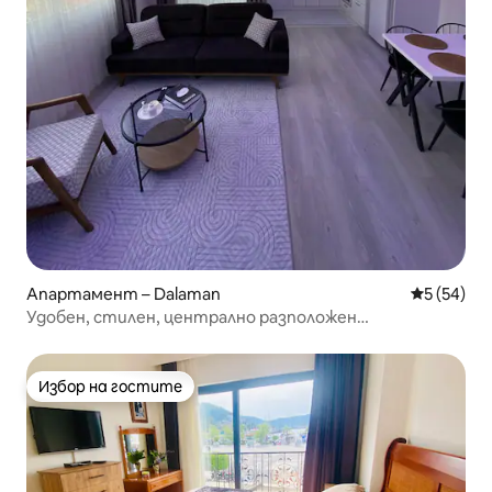
Апартамент – Dalaman
Средна оц
5 (54)
Удобен, стилен, централно разположен
апартамент
Избор на гостите
Избор на гостите