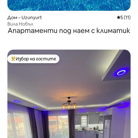
Дом – Uzunyurt
Средна оц
5 (11)
Вила Нобъл
Апартаменти под наем с климатик
Избор на гостите
Най-популярен избор на гостите