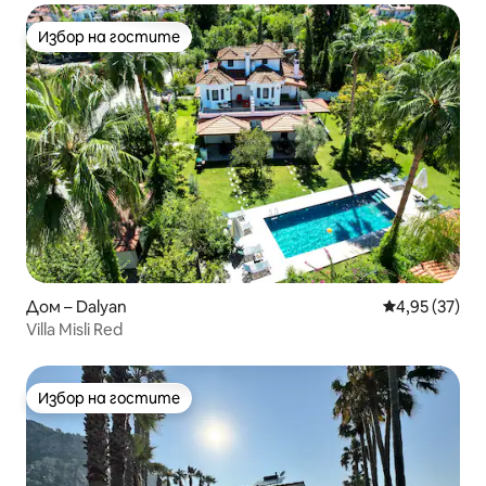
Избор на гостите
Избор на гостите
Дом – Dalyan
Средна оценк
4,95 (37)
Villa Misli Red
Избор на гостите
Избор на гостите