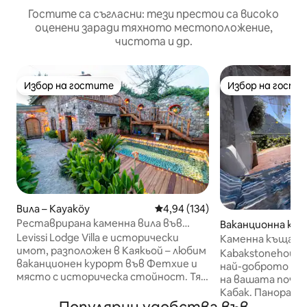
Гостите са съгласни: тези престои са високо
оценени заради тяхното местоположение,
чистота и др.
Избор на гостите
Избор на гости
Избор на гостите
Избор на гости
Вила – Kayaköy
Средна оценка: 4,94 от 5, 134
4,94 (134)
Реставрирана каменна вила във
Ваканционна къ
Фетхие/Каякьой
ие
Levissi Lodge Villa е исторически
Каменна къща с д
имот, разположен в Каякьой – любим
изглед към залив
Kabakstonehouse
ваканционен курорт във Фетхие и
най-доброто из
място с историческа стойност. Тя е
на вашата почив
внимателно реставрирана от Erday
Кабак. Панорамн
İnşaat, като са запазени нейният
местоположени