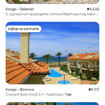
Кондо – Dalaman
Средна оце
4,5 (4)
С изглед към природата Лятна квартира под наем в
жилищен комплекс B-1
Избор на гостите
Избор на гостите
Кондо – Фетхие
Средна оц
5 (17)
Сънсет Бийч Клуб 2+1 - Лайтхаус 10🏡