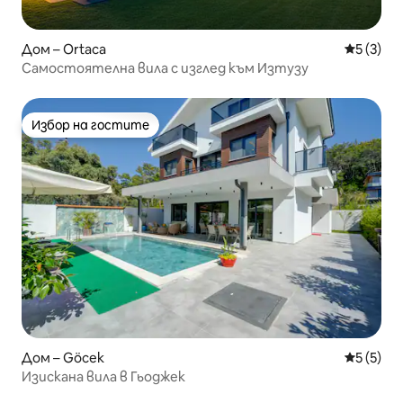
Дом – Ortaca
Средна о
5 (3)
Самостоятелна вила с изглед към Изтузу
Избор на гостите
Избор на гостите
Дом – Göcek
Средна о
5 (5)
Изискана вила в Гьоджек