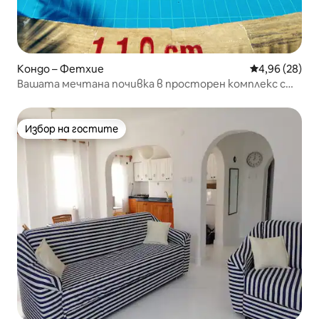
Кондо – Фетхие
Средна оценк
4,96 (28)
Вашата мечтана почивка в просторен комплекс с
два басейна
Избор на гостите
Избор на гостите