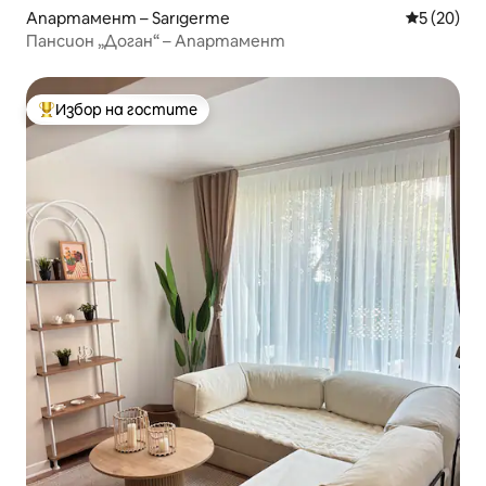
Апартамент – Sarıgerme
Средна оц
5 (20)
Пансион „Доган“ – Апартамент
Избор на гостите
Най-популярен избор на гостите