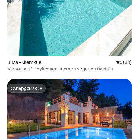
Вила – Фетхие
Средна оц
5 (38)
Viohouses 1 - Луксозен частен уединен басейн
Супердомакин
Супердомакин