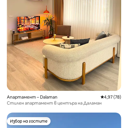
Апартамент – Dalaman
Средна оценк
4,97 (78)
Стилен апартамент в центъра на Даламан
Избор на гостите
Избор на гостите