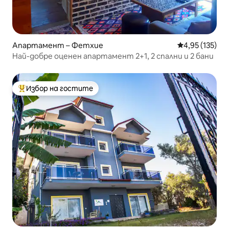
Апартамент – Фетхие
Средна оценка
4,95 (135)
Най-добре оценен апартамент 2+1, 2 спални и 2 бани
Избор на гостите
Най-популярен избор на гостите