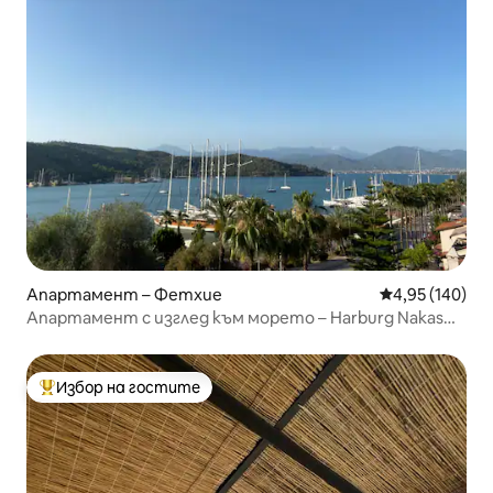
Апартамент – Фетхие
Средна оценка
4,95 (140)
Апартамент с изглед към морето – Harburg Nakas
Suites
Избор на гостите
Най-популярен избор на гостите