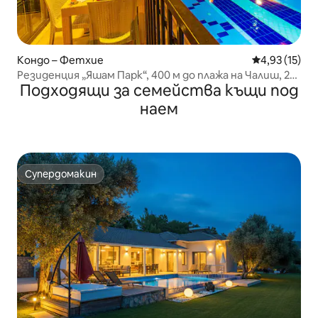
Кондо – Фетхие
Средна оценк
4,93 (15)
Резиденция „Яшам Парк“, 400 м до плажа на Чалиш, 2+1
Подходящи за семейства къщи под
- 4B
наем
Супердомакин
Супердомакин