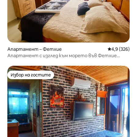
Апартамент – Фетхие
Средна оценк
4,9 (326)
Апартамент с изглед към морето във Фетхие
#okyanushomesfethiye
Избор на гостите
Избор на гостите