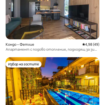
Кондо – Фетхие
Средна оценк
4,98 (49)
Апартамент с подово отопление, подходящ за зима
и лято
Избор на гостите
Избор на гостите