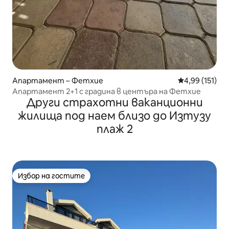
Апартамент – Фетхие
Средна оценка
4,99 (151)
Апартамент 2+1 с градина в центъра на Фетхие
Други страхотни ваканционни
жилища под наем близо до Изтузу
плаж 2
Избор на гостите
Избор на гостите