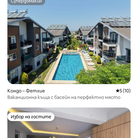
Супердомакин
Супердомакин
Кондо – Фетхие
Средна оц
5 (10)
Ваканционна къща с басейн на перфектно място
Избор на гостите
Избор на гостите