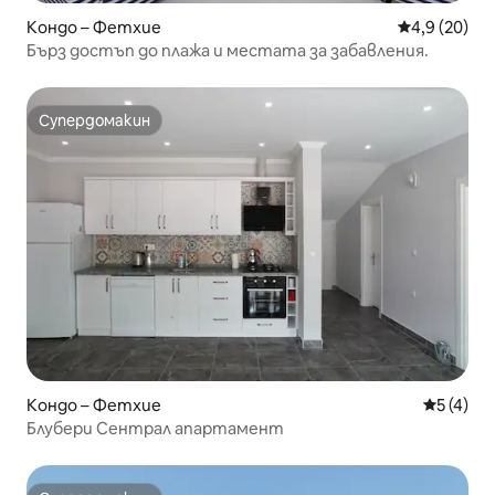
Кондо – Фетхие
Средна оцен
4,9 (20)
Бърз достъп до плажа и местата за забавления.
Супердомакин
Супердомакин
Кондо – Фетхие
Средна о
5 (4)
Блубери Сентрал апартамент