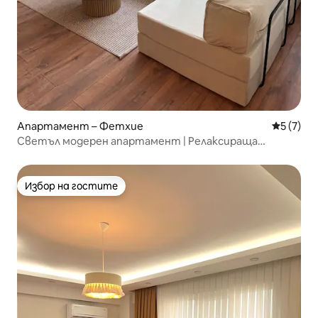
Апартамент – Фетхие
Средна о
5 (7)
Светъл модерен апартамент | Релаксираща
градина, близо до магазини
Избор на гостите
Избор на гостите