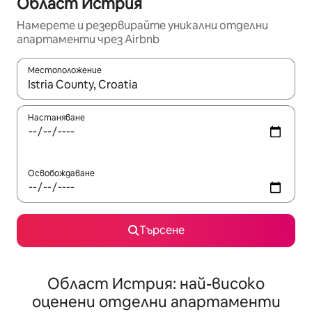
Област Истрия
Намерете и резервирайте уникални отделни
апартаменти чрез Airbnb
Местоположение
Когато резултатите се покажат, използвайте клавишите 
Настаняване
Освобождаване
Търсене
Област Истрия: най-високо
оценени отделни апартаменти