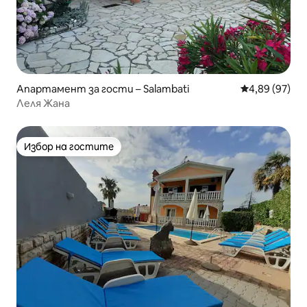
Апартамент за гости – Salambati
Средна оценк
4,89 (97)
Леля Жана
Избор на гостите
Избор на гостите