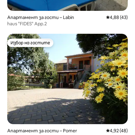
Апартамент за гости – Labin
Средна оценк
4,88 (43)
haus "FIDES" App.2
Избор на гостите
Избор на гостите
Апартамент за гости – Pomer
Средна оценк
4,92 (48)