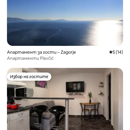
Апартамент за гости – Zagorje
Средна оц
5 (14)
Апартаменти Plavčić
Избор на гостите
Избор на гостите