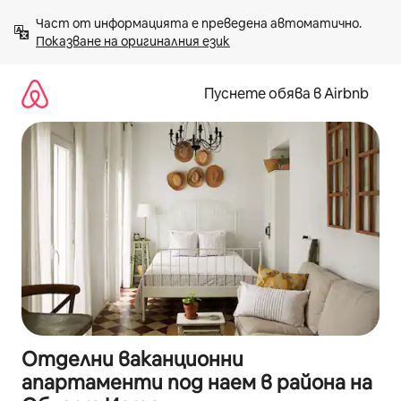
Пропускане
Част от информацията е преведена автоматично. 
към
Показване на оригиналния език
съдържанието
Пуснете обява в Airbnb
Отделни ваканционни
апартаменти под наем в района на