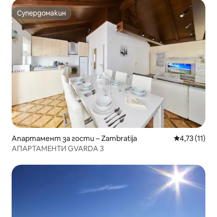
Супердомакин
Супердомакин
Апартамент за гости – Zambratija
Средна оцен
4,73 (11)
АПАРТАМЕНТИ GVARDA 3