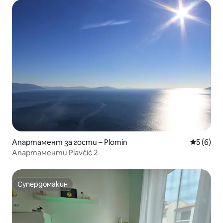
Апартамент за гости – Plomin
Средна о
5 (6)
Апартаменти Plavčić 2
Супердомакин
Супердомакин