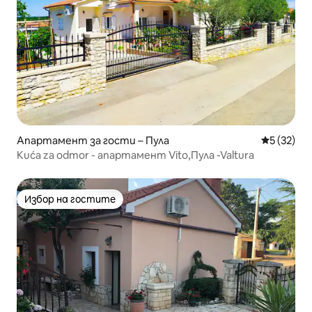
Апартамент за гости – Пула
Средна оц
5 (32)
Kuća za odmor - апартамент Vito,Пула -Valtura
Избор на гостите
Избор на гостите