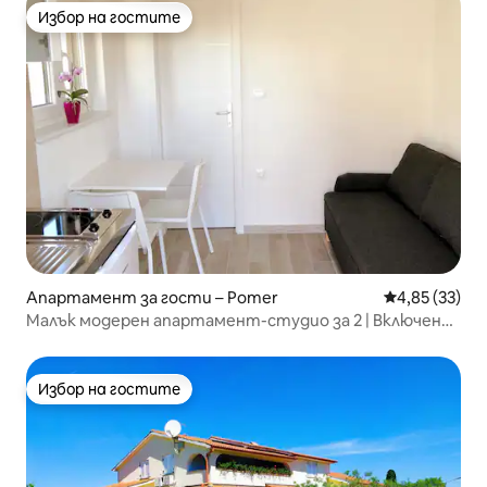
Избор на гостите
Избор на гостите
Апартамент за гости – Pomer
Средна оценк
4,85 (33)
Малък модерен апартамент-студио за 2 | Включен
паркинг
Избор на гостите
Избор на гостите