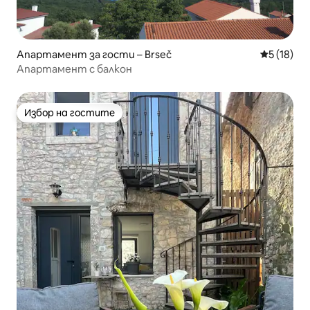
Апартамент за гости – Brseč
Средна оц
5 (18)
Апартамент с балкон
Избор на гостите
Избор на гостите