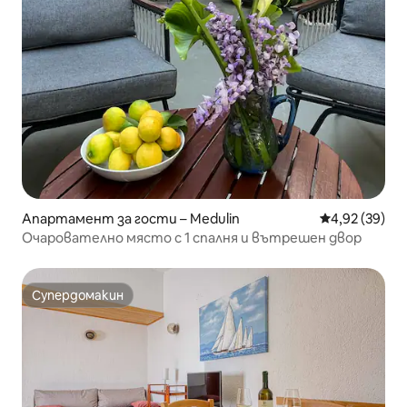
Апартамент за гости – Medulin
Средна оценк
4,92 (39)
Очарователно място с 1 спалня и вътрешен двор
Супердомакин
Супердомакин