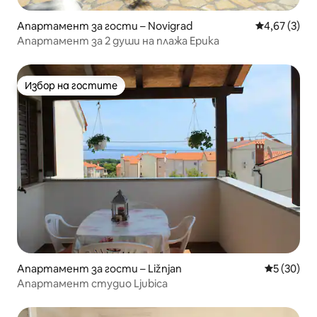
Апартамент за гости – Novigrad
Средна оцен
4,67 (3)
Апартамент за 2 души на плажа Ерика
Избор на гостите
Избор на гостите
Апартамент за гости – Ližnjan
Средна оц
5 (30)
Апартамент студио Ljubica