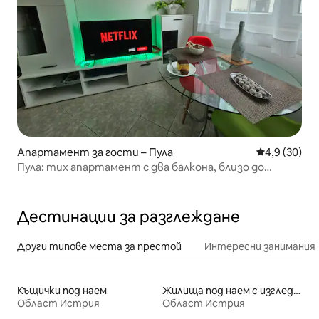
Апартамент за гости – Пула
Средна оцен
4,9 (30)
Пула: тих апартамент с два балкона, близо до
морето
Дестинации за разглеждане
Други типове места за престой
Интересни занимания
Къщички под наем
Жилища под наем с изглед към плажа
Област Истрия
Област Истрия