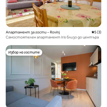
Апартамент за гости – Rovinj
Средна о
5 (3)
Самостоятелен апартамент Iris близо до центъра
Избор на гостите
Избор на гостите