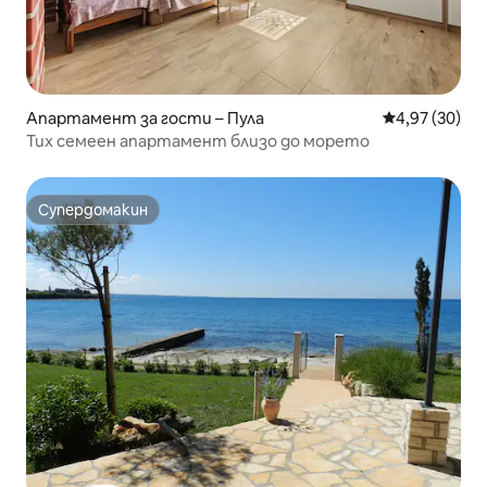
Апартамент за гости – Пула
Средна оценк
4,97 (30)
Тих семеен апартамент близо до морето
Супердомакин
Супердомакин