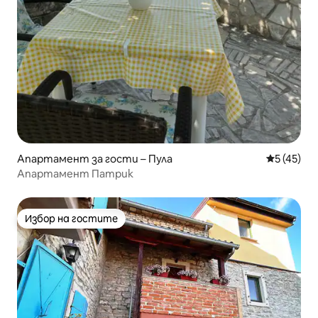
Апартамент за гости – Пула
Средна оц
5 (45)
Апартамент Патрик
Избор на гостите
Избор на гостите