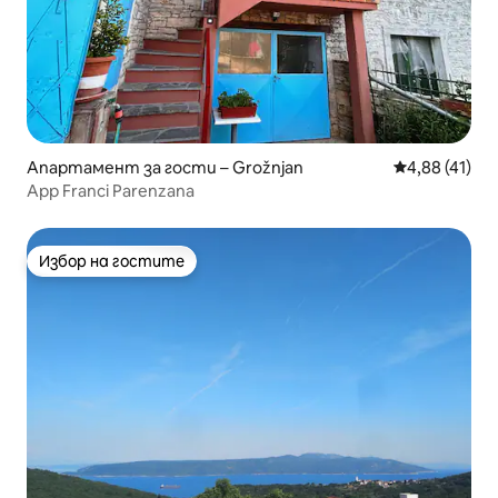
Апартамент за гости – Grožnjan
Средна оценк
4,88 (41)
App Franci Parenzana
Избор на гостите
Избор на гостите