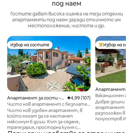
под наем
Гостите дават висока оценка на тези отделни
апартаменти под наем заради отличното им
местоположение, чистота и др.
Избор на гостите
Избор на гос
Избор на гостите
Най-популярен 
Апартамент за г
n
Ваканционен ап
Апартамент за гости – R
Средна оценка: 4,99 от 5, 107
4,99 (107)
БИАНКА
Добре дошли въ
ovinj
Чисто нов апартамент с безплатен
апартамент „Вил
паркинг VILLA BARIC
Чисто нов удобен апартамент, в
разположен в це
който могат да се настанят
полуостров Истр
максимум 6 души. Кът за сядане,
е ваканционна ви
трапезария, просторна кухня с
изцяло разполож
допълнително оборудване като