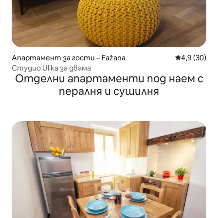
Апартамент за гости – Fažana
Средна оцен
4,9 (30)
Студио Ulika за двама
Отделни апартаменти под наем с
пералня и сушилня