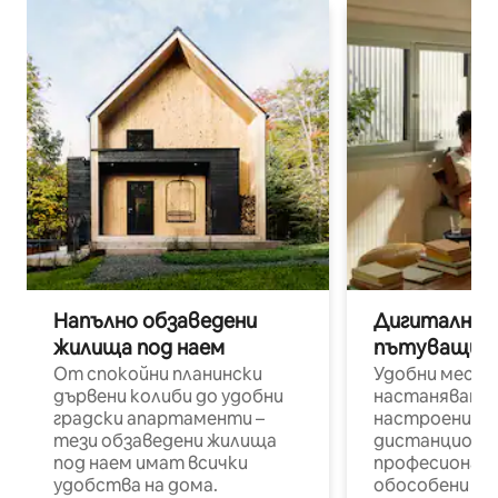
Напълно обзаведени
Дигитални н
жилища под наем
пътуващи п
От спокойни планински
Удобни места
дървени колиби до удобни
настаняване 
градски апартаменти –
настроени и
тези обзаведени жилища
дистанционн
под наем имат всички
професионалис
удобства на дома.
обособени р