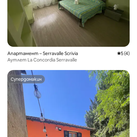
Апартамент – Serravalle Scrivia
Средна о
5 (4)
Аутлет La Concordia Serravalle
Супердомакин
Супердомакин