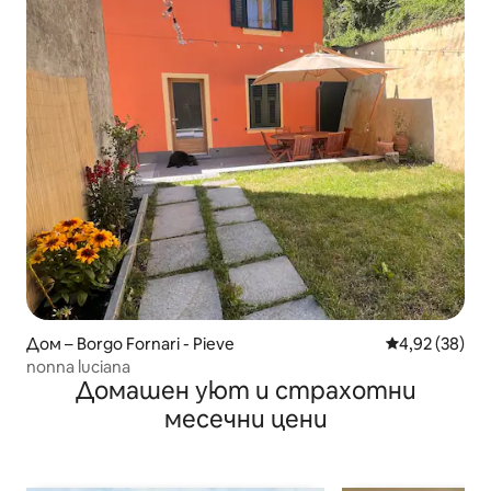
Дом – Borgo Fornari - Pieve
Средна оценк
4,92 (38)
nonna luciana
Домашен уют и страхотни
месечни цени