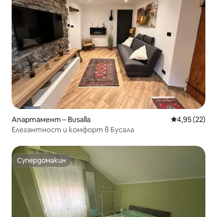
Апартамент – Busalla
Средна оценк
4,95 (22)
Елегантност и комфорт в Бусала
Супердомакин
Супердомакин