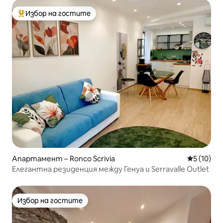
Избор на гостите
Най-популярен избор на гостите
Апартамент – Ronco Scrivia
Средна оц
5 (10)
Елегантна резиденция между Генуа и Serravalle Outlet
Избор на гостите
Избор на гостите