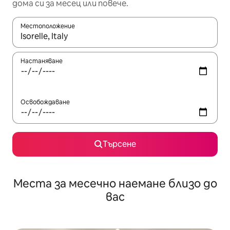
дома си за месец или повече.
Местоположение
Когато резултатите се покажат, използвайте клавишите 
Настаняване
Освобождаване
Търсене
Места за месечно наемане близо до
вас