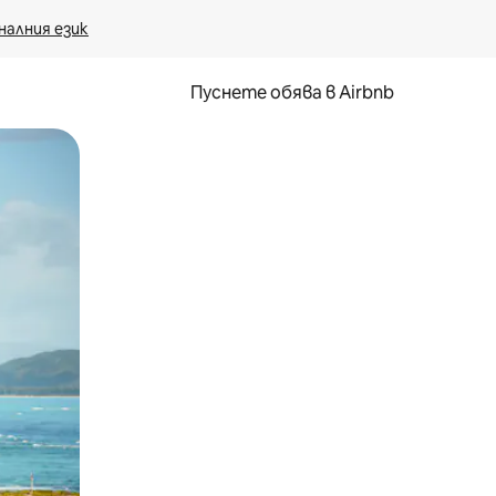
налния език
Пуснете обява в Airbnb
окосване или плъзгане.