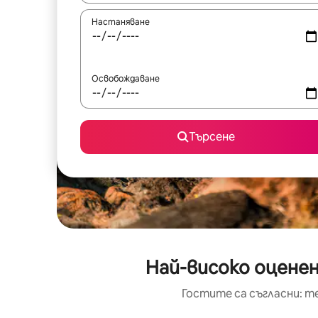
Настаняване
Освобождаване
Търсене
Най-високо оценен
Гостите са съгласни: т