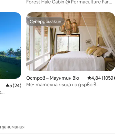
alau
Forest Hale Cabin @ Permaculture Farm,
Waterfall
Супердомакин
тите
Супердомакин
Остров – Маунтин Вю
Средна оценка: 4,84 о
4,84 (1059)
Мечтателна къща на дърво в
Средна оценка: 5 от 5, 24 отзива
5 (24)
тропически райони 🌴
о
 занимания