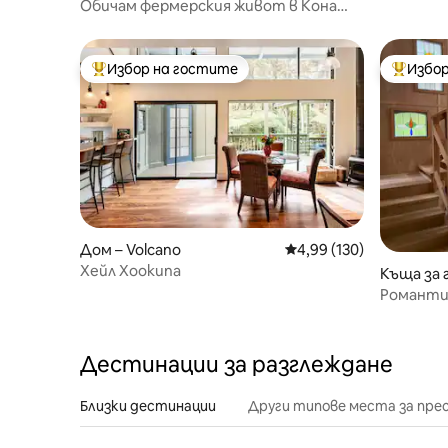
Хакалау с
kua
Обичам фермерския живот в Кона
*Суперстар Truss Cabin!
Избор на гостите
Избор
Най-популярен избор на гостите
Най-поп
Дом – Volcano
Средна оценка: 4,99 о
4,99 (130)
Хейл Хоокипа
Къща за 
na
Романтич
наблюден
Дестинации за разглеждане
Близки дестинации
Други типове места за пре