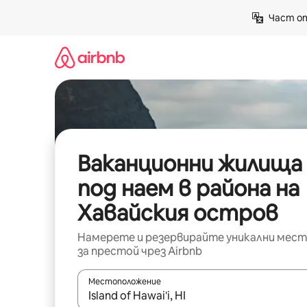
Пропускане
Част от
към
съдържанието
Ваканционни жилища
под наем в района на
Хавайския остров
Намерете и резервирайте уникални мест
за престой чрез Airbnb
Местоположение
Когато резултатите се покажат, използвайт