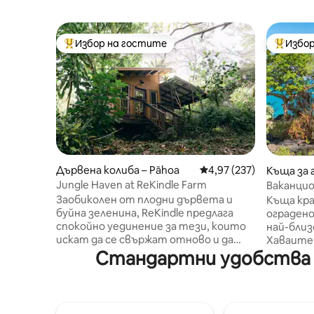
Избор на гостите
Избор
Най-популярен избор на гостите
Най-поп
Дървена колиба – Pāhoa
Средна оценка: 4,97 о
4,97 (237)
Къща за 
na
Jungle Haven at ReKindle Farm
Ваканцио
океана в
Заобиколен от плодни дървета и
Къща кра
буйна зеленина, ReKindle предлага
оградено
спокойно уединение за тези, които
най-близ
искат да се свържат отново и да
Хаваите
възстановят. На 15 минути пеша до
Стандартни удобства в
океана за
океана нашата хижа, закътана в
гмуркане
джунглата, е идеалното място,
делфини.
където гостите могат да се
гмуркане
отпуснат и да се потопят в
наблюден