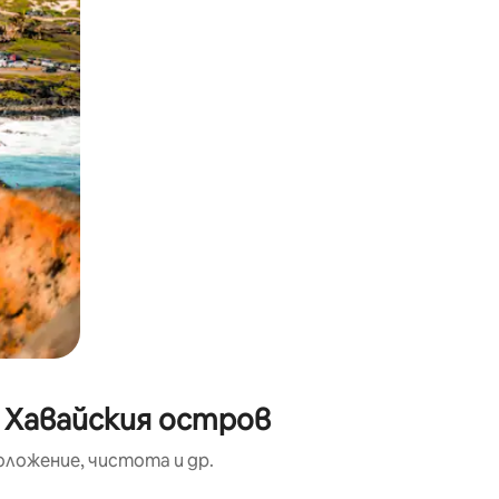
а Хавайския остров
оложение, чистота и др.