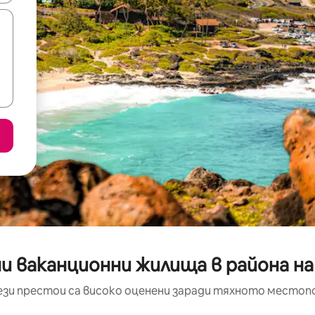
и ваканционни жилища в района н
ези престои са високо оценени заради тяхното местоп