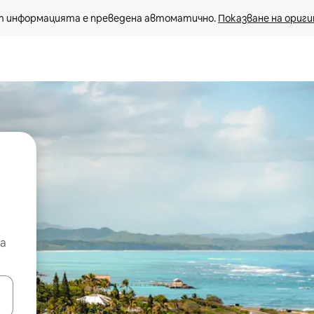
 информацията е преведена автоматично. 
Показване на ориги
а
е клавишите със стрелки нагоре и надолу или навигирайте с д