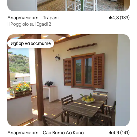
Апартамент – Trapani
Средна оценк
4,8 (133)
Il Poggiolo sui Egadi 2
Избор на гостите
Избор на гостите
Апартамент – Сан Вито Ло Капо
Средна оценк
4,9 (141)