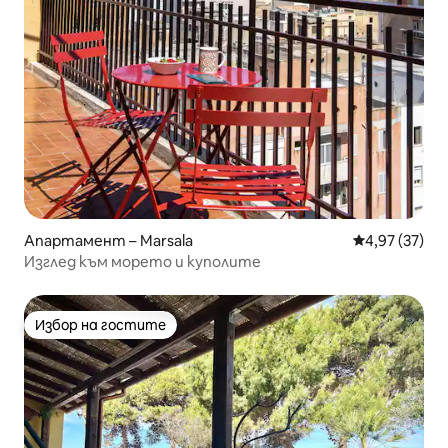
Апартамент – Marsala
Средна оценк
4,97 (37)
Изглед към морето и куполите
Избор на гостите
Избор на гостите