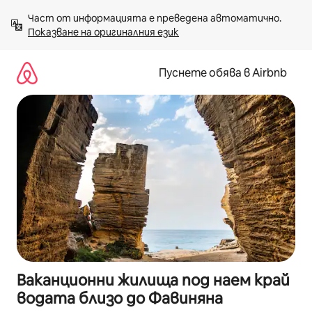
Пропускане
Част от информацията е преведена автоматично. 
към
Показване на оригиналния език
съдържанието
Пуснете обява в Airbnb
Ваканционни жилища под наем край
водата близо до Фавиняна