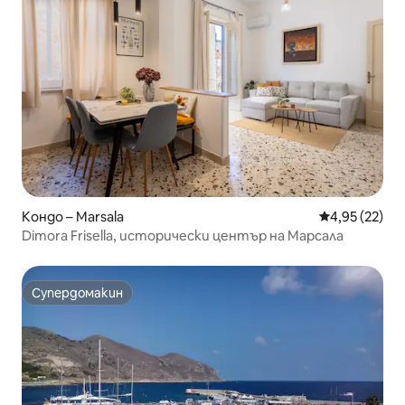
Кондо – Marsala
Средна оценк
4,95 (22)
Dimora Frisella, исторически център на Марсала
Супердомакин
Супердомакин