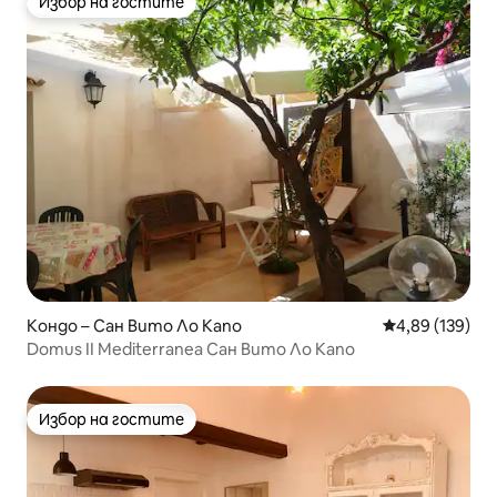
Избор на гостите
Избор на гостите
Кондо – Сан Вито Ло Капо
Средна оценка
4,89 (139)
Domus II Mediterranea Сан Вито Ло Капо
Избор на гостите
Избор на гостите