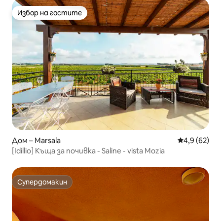
Избор на гостите
Избор на гостите
Дом – Marsala
Средна оцен
4,9 (62)
[Idillio] Къща за почивка - Saline - vista Mozia
Супердомакин
Супердомакин