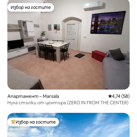
Избор на гостите
Избор на гостите
Апартамент – Marsala
Средна оценк
4,74 (58)
Нула стъпки от центъра (ZERO IN FROM THE CENTER)
Избор на гостите
Най-популярен избор на гостите