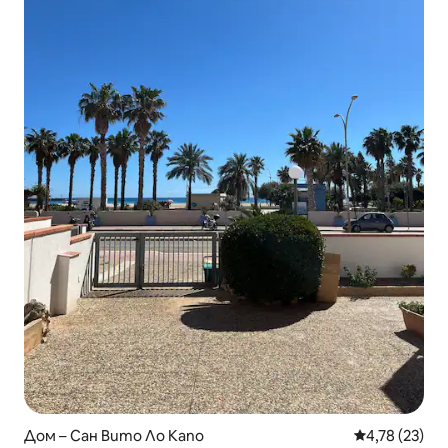
Дом – Сан Вито Ло Капо
Средна оценк
4,78 (23)