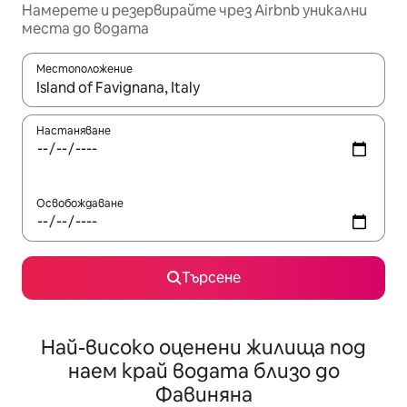
Намерете и резервирайте чрез Airbnb уникални
места до водата
Местоположение
Когато резултатите се покажат, използвайте клавишите 
Настаняване
Освобождаване
Търсене
Най-високо оценени жилища под
наем край водата близо до
Фавиняна