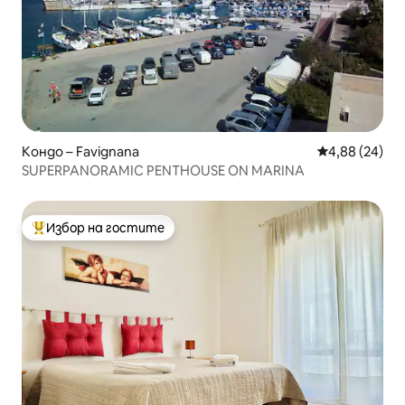
Кондо – Favignana
Средна оценк
4,88 (24)
SUPERPANORAMIC PENTHOUSE ON MARINA
Избор на гостите
Най-популярен избор на гостите