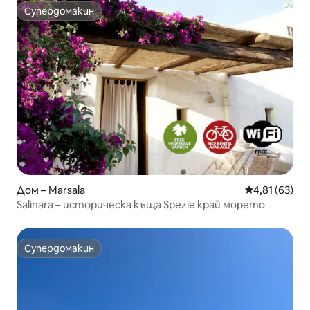
Супердомакин
Супердомакин
Дом – Marsala
Средна оценк
4,81 (63)
Salinara – историческа къща Spezie край морето
Супердомакин
Супердомакин