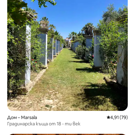
Дом – Marsala
Средна оценк
4,91 (79)
Градинарска къща от 18 - ти век