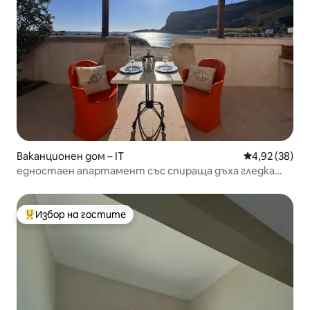
Ваканционен дом – IT
Средна оценк
4,92 (38)
едностаен апартамент със спираща дъха гледка
към морето във Фавиняна
Избор на гостите
Най-популярен избор на гостите