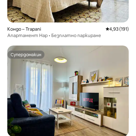
Кондо – Trapani
Средна оценка
4,93 (191)
Апартамент Нар • Безплатно паркиране
Супердомакин
Супердомакин