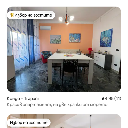
Избор на гостите
Най-популярен избор на гостите
Кондо – Trapani
Средна оценк
4,95 (41)
Красив апартамент, на две крачки от морето
Избор на гостите
Избор на гостите