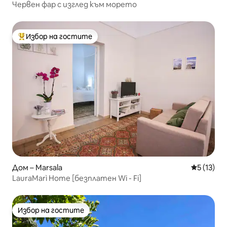
Червен фар с изглед към морето
Избор на гостите
Най-популярен избор на гостите
Дом – Marsala
Средна оц
5 (13)
LauraMarì Home [безплатен Wi - Fi]
Избор на гостите
Избор на гостите