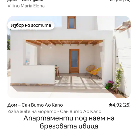
Villino Maria Elena
Избор на гостите
Избор на гостите
Дом – Сан Вито Ло Капо
Средна оценк
4,92 (25)
Zizha Suite на морето - Сан Вито Ло Капо
Апартаменти под наем на
бреговата ивица