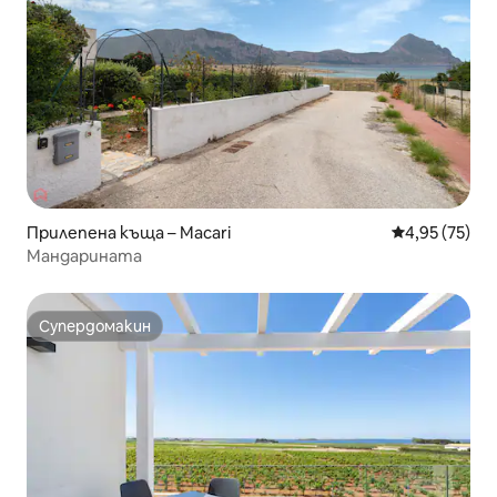
Прилепена къща – Macari
Средна оценк
4,95 (75)
Мандарината
Супердомакин
Супердомакин