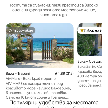
Гостите са съгласни: тези престои са високо
оценени заради тяхното местоположение,
чистота и др.
Супердомакин
Избор на гос
Супердомакин
Най-популярен 
Вила – Custonaci
Вила Zefiro Corni
Красива вила, с з
Вила – Trapani
Средна оценка: 4,89 от 5, 312
4,89 (312)
400 метра от пл
ViviMare - Вила край морето
достъпна до мо
VIVIMARE се намира точно пред
красива гледка к
красивото море на Лидо Валдериче,
разположен на 20
в наистина уникална обстановка.
връзки с остров
Само на 10 км от Ериче и Трапани,
15 минути от Са
Популярни удобства за местата
предлага ексклузивна тераса, от
Ериче, Кастелам
която да се любувате на