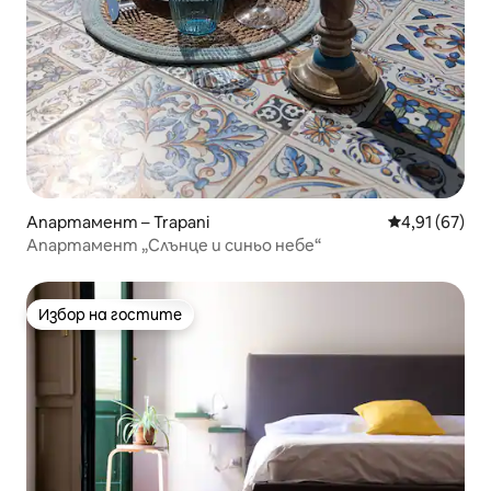
Апартамент – Trapani
Средна оценк
4,91 (67)
Апартамент „Слънце и синьо небе“
Избор на гостите
Избор на гостите