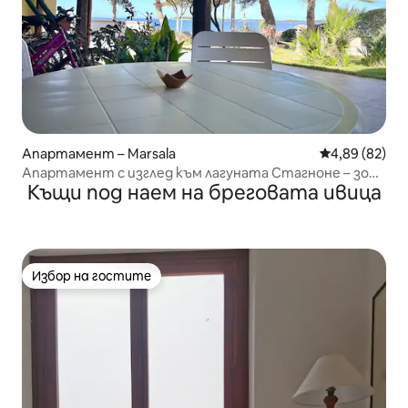
Апартамент – Marsala
Средна оценк
4,89 (82)
Апартамент с изглед към лагуната Стагноне – зона
Къщи под наем на бреговата ивица
за кайтсърф
Избор на гостите
Избор на гостите