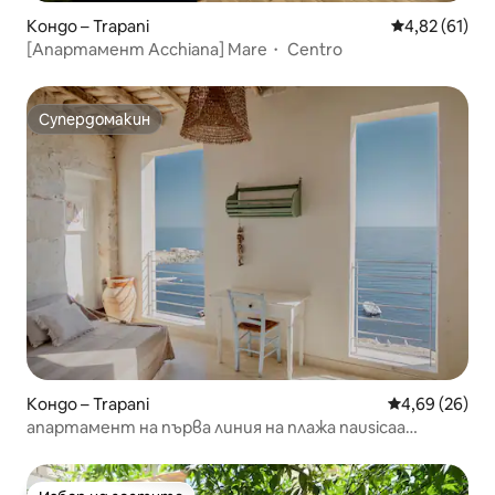
Кондо – Trapani
Средна оценк
4,82 (61)
[Апартамент Acchiana] Mare・ Centro
Супердомакин
Супердомакин
Кондо – Trapani
Средна оценк
4,69 (26)
апартамент на първа линия на плажа nausicaa
residence cielomare