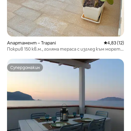
Апартамент – Trapani
Средна оценк
4,83 (12)
Покрив 150 кв.м., голяма тераса с изглед към морето
+ паркинг
Супердомакин
Супердомакин