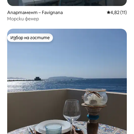
Апартамент – Favignana
Средна оценк
4,82 (11)
Морски фенер
Избор на гостите
Избор на гостите