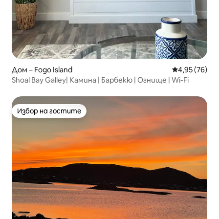
Дом – Fogo Island
Средна оценк
4,95 (76)
Shoal Bay Galley| Камина | Барбекю | Огнище | Wi-Fi
Избор на гостите
Избор на гостите