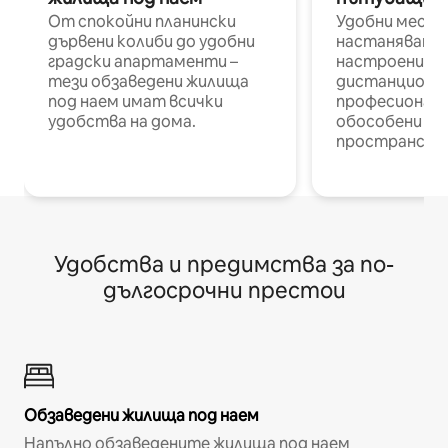
От спокойни планински
Удобни места
дървени колиби до удобни
настаняване 
градски апартаменти –
настроени и
тези обзаведени жилища
дистанционн
под наем имат всички
професионалис
удобства на дома.
обособени р
пространств
Удобства и предимства за по-
дългосрочни престои
Обзаведени жилища под наем
Напълно обзаведените жилища под наем