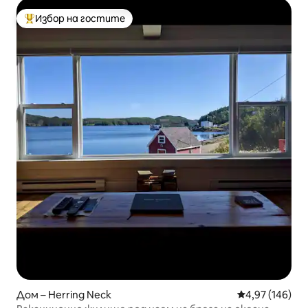
Избор на гостите
Най-популярен избор на гостите
Дом – Herring Neck
Средна оценка
4,97 (146)