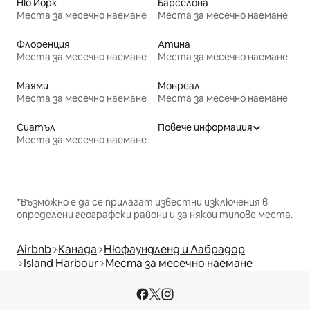
Ню Йорк
Барселона
Места за месечно наемане
Места за месечно наемане
Флоренция
Атина
Места за месечно наемане
Места за месечно наемане
Маями
Монреал
Места за месечно наемане
Места за месечно наемане
Сиатъл
Повече информация
Места за месечно наемане
*Възможно е да се прилагат известни изключения в
определени географски райони и за някои типове места.
Airbnb
Канада
Нюфаундленд и Лабрадор
Island Harbour
Места за месечно наемане