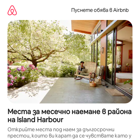
Пропускане
към
Пуснете обява в Airbnb
съдържанието
Места за месечно наемане в района
на Island Harbour
Открийте места под наем за дългосрочни
престои, които ви карат да се чувствате като у