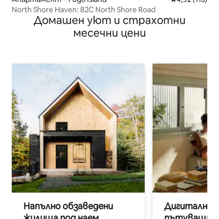
North Shore Haven: 82C North Shore Road
Домашен уют и страхотни
месечни цени
Напълно обзаведени
Дигитални н
жилища под наем
пътуващи п