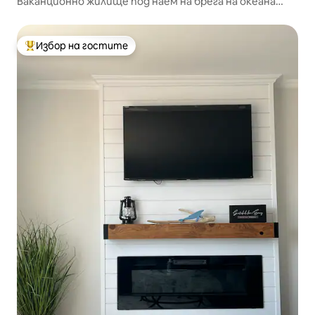
Ваканционно жилище под наем на брега на океана
Grandma Js
Избор на гостите
Най-популярен избор на гостите