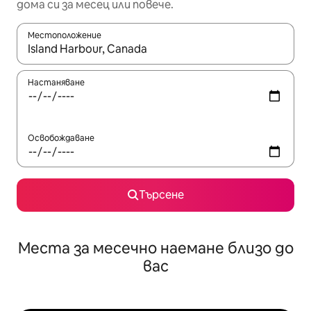
дома си за месец или повече.
Местоположение
Когато резултатите се покажат, използвайте клавишите 
Настаняване
Освобождаване
Търсене
Места за месечно наемане близо до
вас