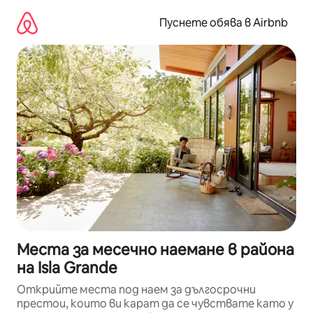
Пропускане
към
Пуснете обява в Airbnb
съдържанието
Места за месечно наемане в района
на Isla Grande
Открийте места под наем за дългосрочни
престои, които ви карат да се чувствате като у