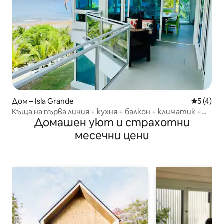
Дом – Isla Grande
Средна о
5 (4)
Къща на първа линия + кухня + балкон + климатик +
Домашен уют и страхотни
Wi-Fi@IslaGrande
месечни цени