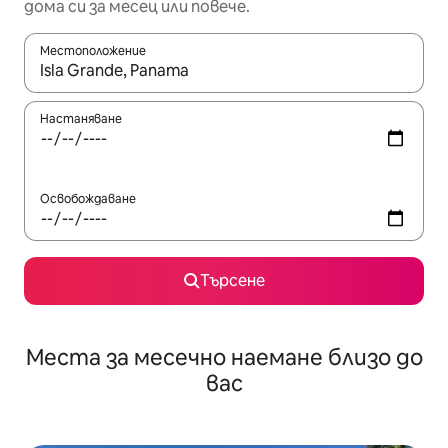
дома си за месец или повече.
Местоположение
Когато резултатите се покажат, използвайте клавишите 
Настаняване
Освобождаване
Търсене
Места за месечно наемане близо до
вас