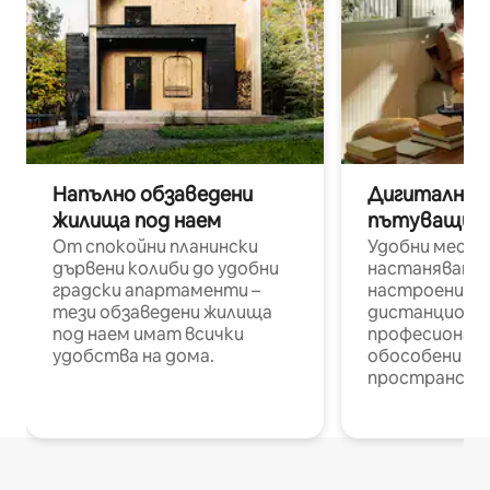
Напълно обзаведени
Дигитални н
жилища под наем
пътуващи п
От спокойни планински
Удобни места
дървени колиби до удобни
настаняване 
градски апартаменти –
настроени и
тези обзаведени жилища
дистанционн
под наем имат всички
професионалис
удобства на дома.
обособени р
пространств