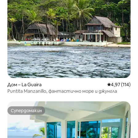
Дом – La Guaira
Средна оценка
4,97 (114)
Puntita Manzanillo, фантастично море и джунгла
Супердомакин
Супердомакин