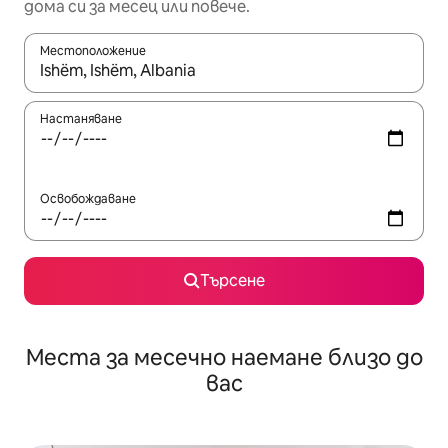
дома си за месец или повече.
Местоположение
Когато резултатите се покажат, използвайте клавишите 
Настаняване
Освобождаване
Търсене
Места за месечно наемане близо до
вас