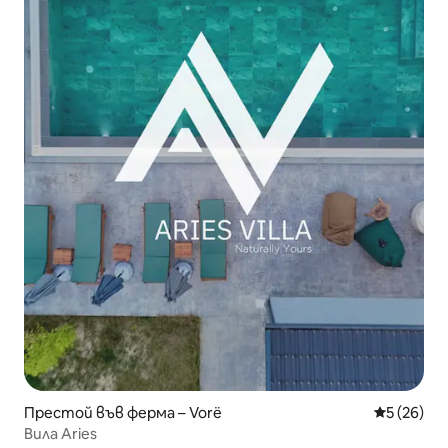
Престой във ферма – Vorë
Средна оц
5 (26)
Вила Aries