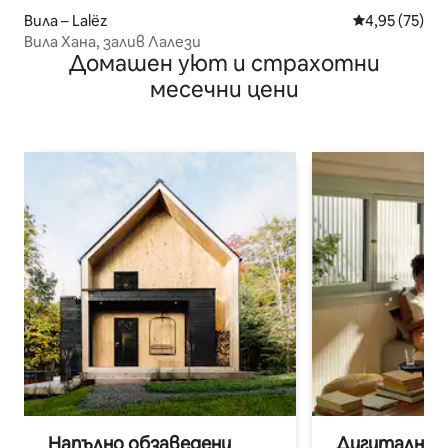
Вила – Lalëz
Средна оценк
4,95 (75)
Вила Хана, залив Лалези
Домашен уют и страхотни
месечни цени
Напълно обзаведени
Дигитални н