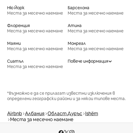
Ню Йорк
Барселона
Места за месечно наемане
Места за месечно наемане
Флоренция
Атина
Места за месечно наемане
Места за месечно наемане
Маями
Монреал
Места за месечно наемане
Места за месечно наемане
Сиатъл
Повече информация
Места за месечно наемане
*Възможно е да се прилагат известни изключения в
определени географски райони и за някои типове места.
Airbnb
Албания
Област Дуръс
Ishëm
Места за месечно наемане