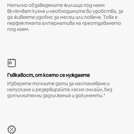
Напълно обзаведените жилища под наем
включват кухня и необходимите ви удобства, за
да живеете удобно за месец или повече. Това е
перфектната алтернатива на преотдаването
под наем.
Гъвкавост, от която се нуждаете
Изберете точните дати за настаняване и
напускане и резервирайте лесно онлайн, без
допълнителни задължения и документи.*