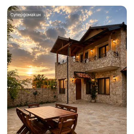
Супердомакин
Супердомакин