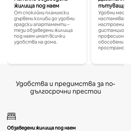
жилища под наем
пътуващи п
От спокойни планински
Удобни места
дървени колиби до удобни
настаняване 
градски апартаменти –
настроени и
тези обзаведени жилища
дистанционн
под наем имат всички
професионалис
удобства на дома.
обособени р
пространств
Удобства и предимства за по-
дългосрочни престои
Обзаведени жилища под наем