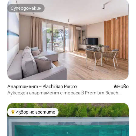
Супердомакин
Супердомакин
Апартамент – Plazhi San Pietro
Ново мяс
Ново
Луксозен апартамент с тераса в Premium Beach
Resort A3
Избор на гостите
Най-популярен избор на гостите