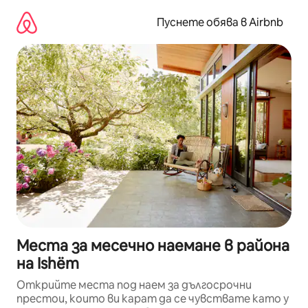
Пропускане
към
Пуснете обява в Airbnb
съдържанието
Места за месечно наемане в района
на Ishëm
Открийте места под наем за дългосрочни
престои, които ви карат да се чувствате като у