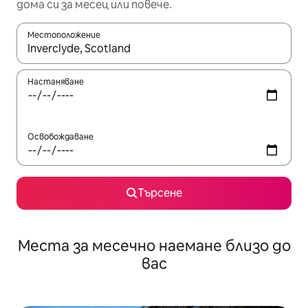
дома си за месец или повече.
Местоположение
Когато резултатите се покажат, използвайте клавишите 
Настаняване
Освобождаване
Търсене
Места за месечно наемане близо до
вас