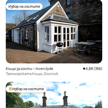
Избор на гостите
Избор на гостите
Къща за гости – Inverclyde
Средна оценка
4,88 (356)
Треньорската къща, Gourock
Избор на гостите
Най-популярен избор на гостите