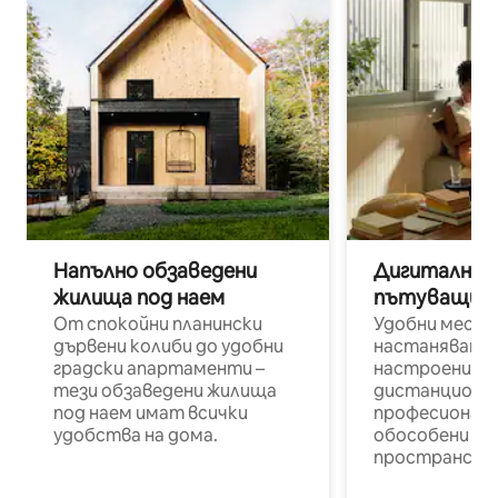
Напълно обзаведени
Дигитални н
жилища под наем
пътуващи п
От спокойни планински
Удобни места
дървени колиби до удобни
настаняване 
градски апартаменти –
настроени и
тези обзаведени жилища
дистанционн
под наем имат всички
професионалис
удобства на дома.
обособени р
пространств