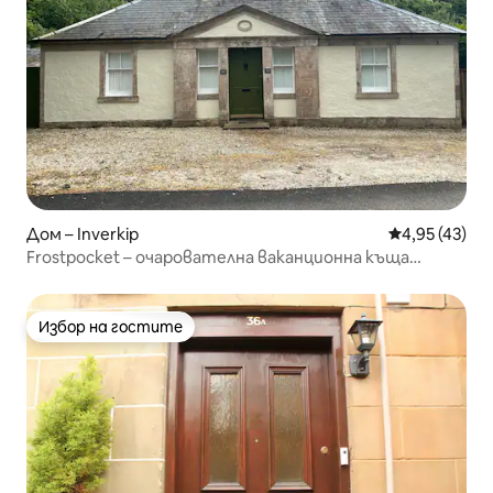
Дом – Inverkip
Средна оценк
4,95 (43)
Frostpocket – очарователна ваканционна къща
крайбрежие
Избор на гостите
Избор на гостите