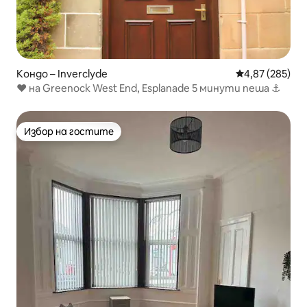
Кондо – Inverclyde
Средна оценка
4,87 (285)
♥︎ на Greenock West End, Esplanade 5 минути пеша ⚓️
Избор на гостите
Избор на гостите