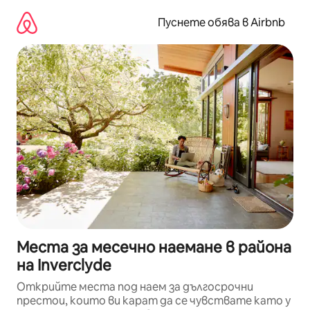
Пропускане
към
Пуснете обява в Airbnb
съдържанието
Места за месечно наемане в района
на Inverclyde
Открийте места под наем за дългосрочни
престои, които ви карат да се чувствате като у