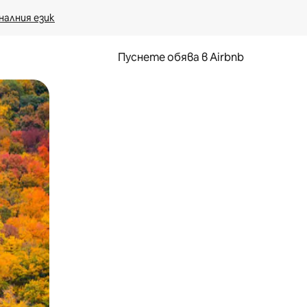
налния език
Пуснете обява в Airbnb
окосване или плъзгане.