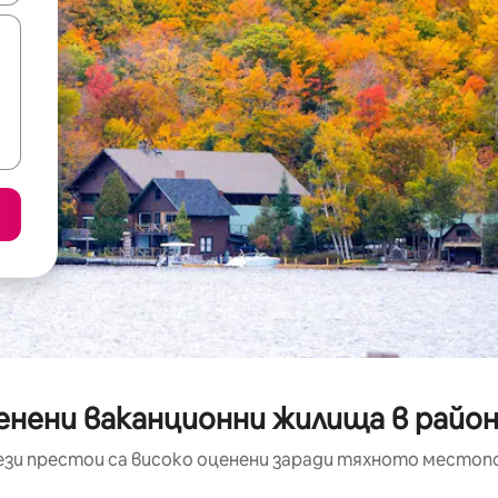
енени ваканционни жилища в район
ези престои са високо оценени заради тяхното местоп