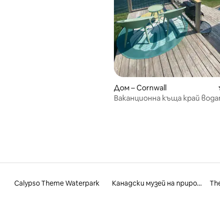
илище“ за краткосрочен и
чен престой.
от 5, 11 отзива
Дом – Cornwall
Ваканционна къща край вод
достъп до лодка/огнище/ба
Calypso Theme Waterpark
Канадски музей на природата
The