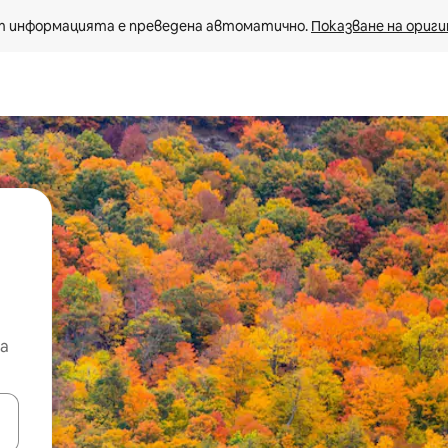
 информацията е преведена автоматично. 
Показване на ориги
а
е клавишите със стрелки нагоре и надолу или навигирайте с д