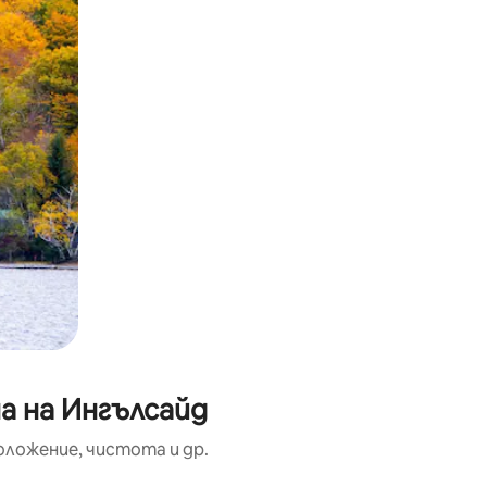
а на Ингълсайд
оложение, чистота и др.