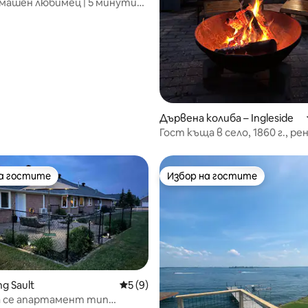
от 5, 16 отзива
Домашен любимец | 5 минути
Дървена колиба – Ingleside
Гост къща в село, 1860 г., р
хамбар
на гостите
Избор на гостите
на гостите
Избор на гостите
g Sault
Средна оценка: 5 от 5, 9 отзива
5 (9)
а се апартамент тип