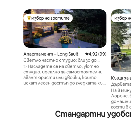
Избор на гостите
Избор 
Най-популярен избор на гостите
Избор 
Апартамент – Long Sault
Средна оценка: 4,92 
4,92 (99)
Светло частно студио: близо до
центъра на града
✨ Насладете се на светло, уютно
студио, идеално за самостоятелни
авантюристи или двойки, които
Къща за 
искат лесен достъп до гледката към
n
Дървета
реката на Корнуол, магазини и
млечния
На 8 минути от 40
заведения за хранене (здравей,
Лорънс, 
путин🍟🧀). Само на 10 минути от
домашни 
центъра, пешеходни пътечки и
гости в 
хранителни магазини. Какво ще ви
Стандартни удобст
място з
хареса: ⚡ Бърз Wi-Fi + смарт
пътна по
телевизор с Netflix 🚗 Безплатно
търсеща
паркиране на място 🧺 Пералня/
околност