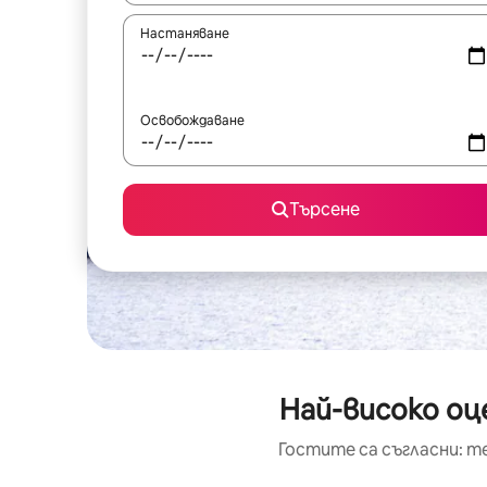
Настаняване
Освобождаване
Търсене
Най-високо оц
Гостите са съгласни: т