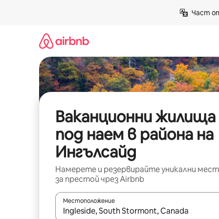
Пропускане
Част от
към
съдържанието
Ваканционни жилища
под наем в района на
Ингълсайд
Намерете и резервирайте уникални мест
за престой чрез Airbnb
Местоположение
Когато резултатите се покажат, използвайт