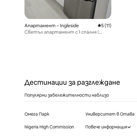
„второ ж
дългосро
Апартамент – Ingleside
Средна оценка: 5 
5 (11)
Светъл апартамент с 1 спалня |
Кухня • Работна зона • Река
Дестинации за разглеждане
Популярни забележителности наблизо
Омега Парк
Университет в Отава
Nigeria High Commission
Повече информация