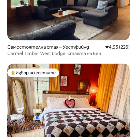
Самостоятелна стая – Уестфийлд
Средна оценка
4,95 (226)
Carmel Timber West Lodge, стаята на Бен
Избор на гостите
Най-популярен избор на гостите