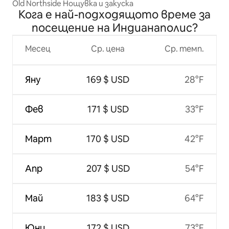
Old Northside Нощувка и закуска
Кога е най-подходящото време за
посещение на Индианаполис?
Месец
Ср. цена
Ср. темп.
Яну
169 $ USD
28°F
Фев
171 $ USD
33°F
Март
170 $ USD
42°F
Апр
207 $ USD
54°F
Май
183 $ USD
64°F
Юни
172 $ USD
73°F