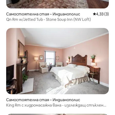
Самостоятелна стая – Индианополис
Средна оцен
4,33 (3)
Qn Rm w/Jetted Tub - Stone Soup Inn (NW Loft)
Самостоятелна стая – Индианополис
King Rm с хидромасажна вана - изглеждащ стъклен
хан (Rose Rm)