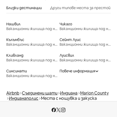
Близки дестинации
Други типове места за престой
Нашвил
Чикаго
Ваканционни жилища под наем
Ваканционни жилища под наем
Кълъмбъс
Сейнт Луис
Ваканционни жилища под наем
Ваканционни жилища под наем
Кливланд
Луисвил
Ваканционни жилища под наем
Ваканционни жилища под наем
Синсинати
Повече информация
Ваканционни жилища под наем
Airbnb
Съединени щати
Индиана
Marion County
Индианаполис
Места с нощувка и закуска