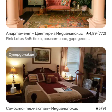
Апартамент – Център на Индианаполис
Средна оценка
4,89 (772)
Pink Lotus BnB: бохо, романтично, заредено,
*местоположение
Супердомакин
Супердомакин
Самостоятелна стая – Индианополис
Средна о
5 (9)