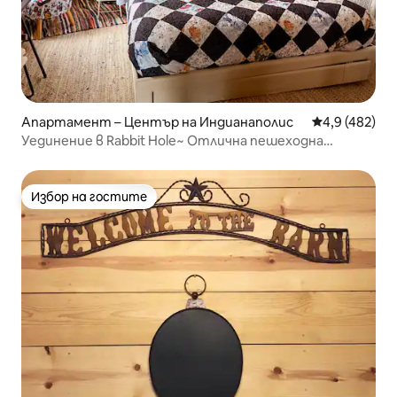
Апартамент – Център на Индианаполис
Средна оценк
4,9 (482)
Уединение в Rabbit Hole~ Отлична пешеходна
достъпност, еклектичен стил
Избор на гостите
Избор на гостите