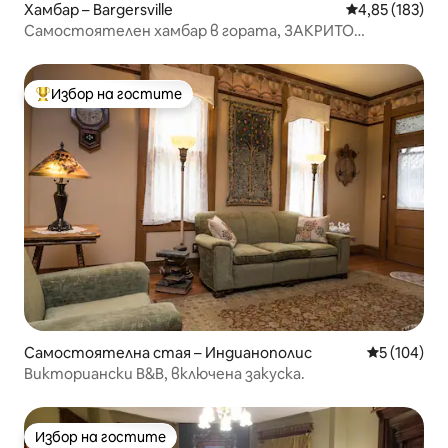
Хамбар – Bargersville
Средна оценка
4,85 (183)
Самостоятелен хамбар в гората, ЗАКРИТО
БАСКЕТБОЛНО ИГРИЩЕ!!
Избор на гостите
Най-популярен избор на гостите
Самостоятелна стая – Индианополис
Средна оце
5 (104)
Викториански B&B, включена закуска.
Избор на гостите
Избор на гостите