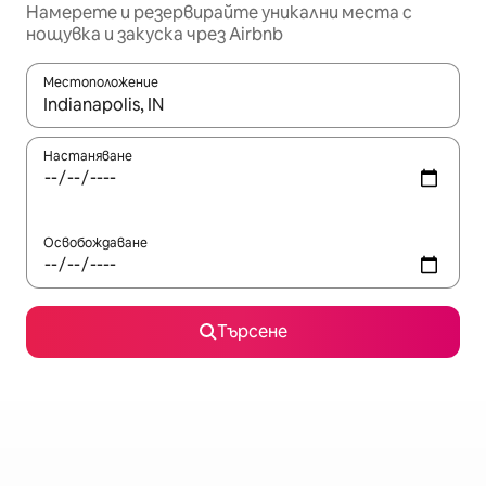
Намерете и резервирайте уникални места с
нощувка и закуска чрез Airbnb
Местоположение
Когато резултатите се покажат, използвайте клавишите 
Настаняване
Освобождаване
Търсене