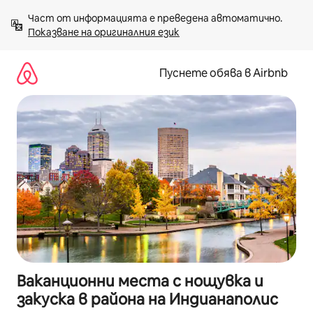
Пропускане
Част от информацията е преведена автоматично. 
към
Показване на оригиналния език
съдържанието
Пуснете обява в Airbnb
Ваканционни места с нощувка и
закуска в района на Индианаполис