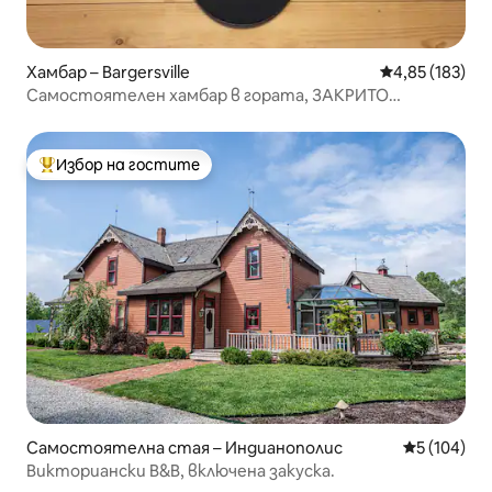
Хамбар – Bargersville
Средна оценка
4,85 (183)
Самостоятелен хамбар в гората, ЗАКРИТО
БАСКЕТБОЛНО ИГРИЩЕ!!
Избор на гостите
Най-популярен избор на гостите
Самостоятелна стая – Индианополис
Средна оце
5 (104)
Викториански B&B, включена закуска.