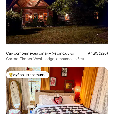
Самостоятелна стая – Уестфийлд
Средна оценка
4,95 (226)
Carmel Timber West Lodge, стаята на Бен
Избор на гостите
Най-популярен избор на гостите