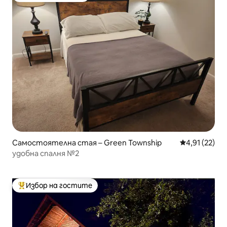
Самостоятелна стая – Green Township
Средна оценк
4,91 (22)
удобна спалня №2
Избор на гостите
Най-популярен избор на гостите