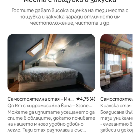
Гостите дават висока оценка на тези места с
нощувка и закуска заради отличното им
местоположение, чистота и др.
Самостоятелна стая – Инд
Средна оценка: 4,75 от 5, 
4,75 (4)
Самостоятелна 
ианополис
ианополис
Qn Rm с хидромасажна вана – Stone
Кралска стая със
Soup Inn (SE Loft)
Stone Soup Inn (
Можете да изпитате усещането да
Боядисана във в
спите в облаците, докато почивате
тази уникална с
на нашето много удобно двойно
- елегантно вре
легло. Тази стая разполага и със
завеси и декора
частна баня с джакузи за двама.
допълват атмос