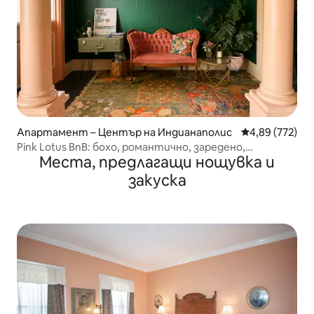
Апартамент – Център на Индианаполис
Средна оценка
4,89 (772)
Pink Lotus BnB: бохо, романтично, заредено,
Места, предлагащи нощувка и
*местоположение
закуска