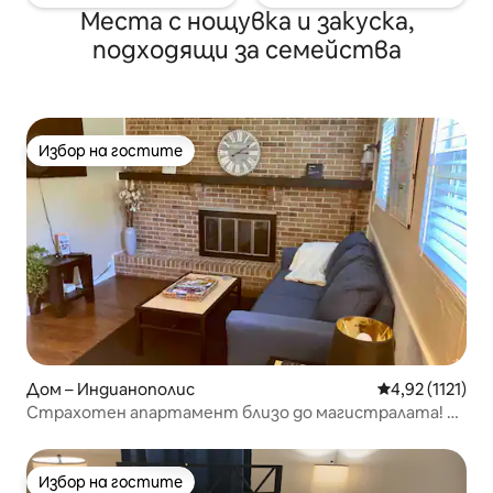
Места с нощувка и закуска,
подходящи за семейства
Избор на гостите
Избор на гостите
Дом – Индианополис
Средна оценка:
4,92 (1121)
Страхотен апартамент близо до магистралата! N
INDY *****
Избор на гостите
Избор на гостите