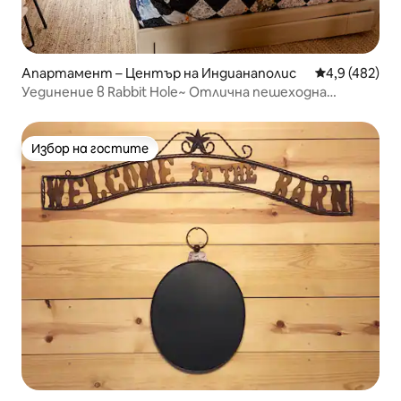
Апартамент – Център на Индианаполис
Средна оценк
4,9 (482)
Уединение в Rabbit Hole~ Отлична пешеходна
достъпност, еклектичен стил
Избор на гостите
Избор на гостите