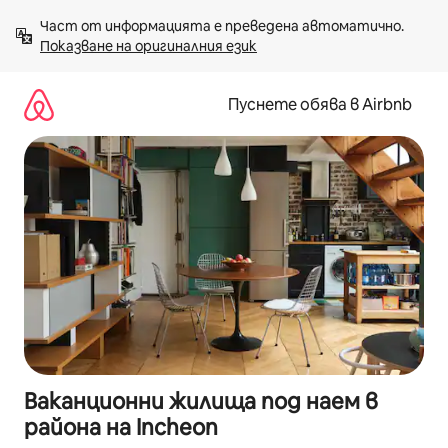
Пропускане
Част от информацията е преведена автоматично. 
към
Показване на оригиналния език
съдържанието
Пуснете обява в Airbnb
Ваканционни жилища под наем в
района на Incheon