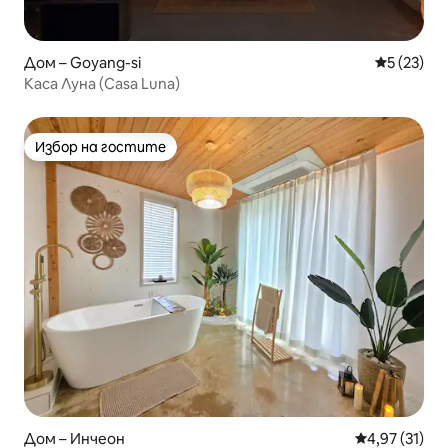
Дом – Goyang-si
Средна оц
5 (23)
Каса Луна (Casa Luna)
Избор на гостите
Избор на гостите
Дом – Инчеон
Средна оценк
4,97 (31)