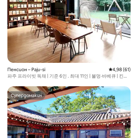
Пенсион – Paju-si
Средна оценк
4,98 (61)
파주 프라이빗 독채 | 기준 6인 . 최대 11인 | 불멍·바베큐 | 킨텍
스10분
Супердомакин
Супердомакин