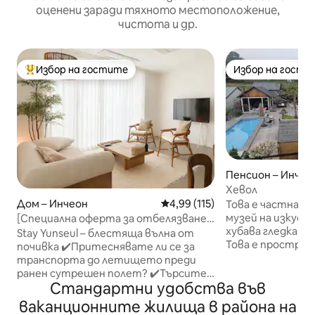
оценени заради тяхното местоположение,
чистота и др.
Избор на гостите
Избор на гости
Най-популярен избор на гостите
Избор на гости
Пенсион – Инчео
Хевол
Дом – Инчеон
Средна оценка: 4,99 от 5, 11
4,99 (115)
Това е частна ви
музей на изкуст
[Специална оферта за отбелязване
хубава гледка. Тя
на обновяването] Stay Yunseul |
Stay Yunseul – блестяща вълна от
Това е простран
Ратанова атмосфера, хотелско
почивка ✔️Притеснявате ли се за
включително 3 с
спално бельо, чистота, комфорт,
транспорта до летището преди
аксесоарно удоб
семейни групи, безплатен паркинг,
ранен сутрешен полет? ✔️Търсите
от 230 - pyeong.
отстъпка за дълъг престой
Стандартни удобства във
място за настаняване, където да си
вилен стил, коят
починете удобно, без да се налага да
ваканционните жилища в района на
телевизор, кой
пътувате далеч след пристигането