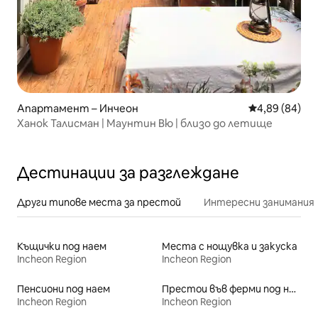
Апартамент – Инчеон
Средна оценк
4,89 (84)
Ханок Талисман | Маунтин Вю | близо до летище
Дестинации за разглеждане
Други типове места за престой
Интересни занимания
Къщички под наем
Места с нощувка и закуска
Incheon Region
Incheon Region
Пенсиони под наем
Престои във ферми под наем
Incheon Region
Incheon Region