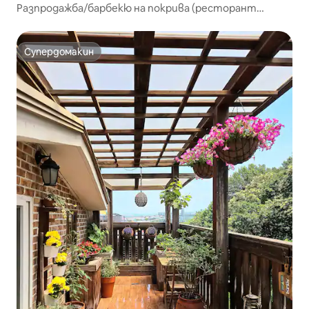
Разпродажба/барбекю на покрива (ресторант
Ханган Рамен) и безплатно паркиране
Супердомакин
Супердомакин