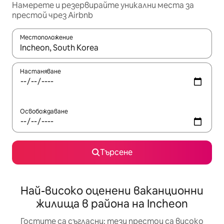
Намерете и резервирайте уникални места за
престой чрез Airbnb
Местоположение
Когато резултатите се покажат, използвайте клавишите 
Настаняване
Освобождаване
Търсене
Най-високо оценени ваканционни
жилища в района на Incheon
Гостите са съгласни: тези престои са високо