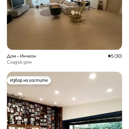
Дом – Инчеон
Средна оц
5 (30)
Сладък дом
Избор на гостите
Избор на гостите