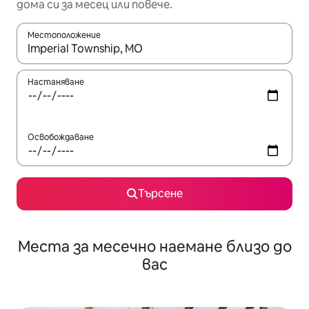
дома си за месец или повече.
Местоположение
Когато резултатите се покажат, използвайте клавишите 
Настаняване
Освобождаване
Търсене
Места за месечно наемане близо до
вас