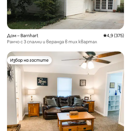
Дом – Barnhart
Средна оценк
4,9 (375)
Ранчо с 3 спални и веранда в тих квартал
Избор на гостите
Избор на гостите