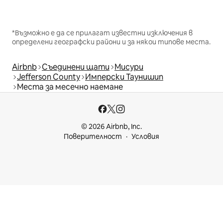
*Възможно е да се прилагат известни изключения в
определени географски райони и за някои типове места.
Airbnb
Съединени щати
Мисури
Jefferson County
Имперски Таунишип
Места за месечно наемане
© 2026 Airbnb, Inc.
Поверителност
Условия