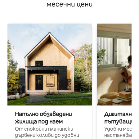
месечни цени
Напълно обзаведени
Дигитални н
жилища под наем
пътуващи п
От спокойни планински
Удобни места
дървени колиби до удобни
настаняване 