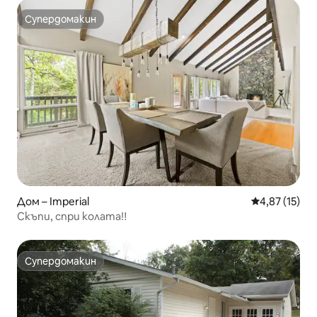
Супердомакин
Супердомакин
Дом – Imperial
Средна оценк
4,87 (15)
Скъпи, спри колата‼️
Супердомакин
Супердомакин