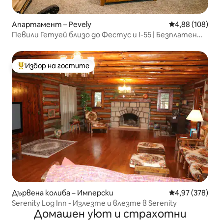
Апартамент – Pevely
Средна оценка
4,88 (108)
Певили Гетуей близо до Фестус и I-55 | Безплатен
паркинг
Избор на гостите
Най-популярен избор на гостите
Дървена колиба – Имперски
Средна оценка
4,97 (378)
Serenity Log Inn - Излезте и влезте в Serenity
Домашен уют и страхотни