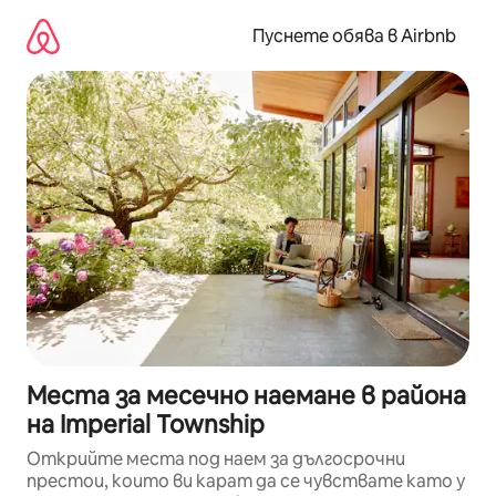
Пропускане
към
Пуснете обява в Airbnb
съдържанието
Места за месечно наемане в района
на Imperial Township
Открийте места под наем за дългосрочни
престои, които ви карат да се чувствате като у