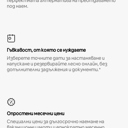
перфектната алтернатива на преотдаването
под наем.
Гъвкавост, от която се нуждаете
Изберете точните дати за настаняване и
напускане и резервирайте лесно онлайн, без
допълнителни задължения и документи.*
Опростени месечни цени
Специални цени за дългосрочно наемане на
ваканционни имоти и еднократно месечно