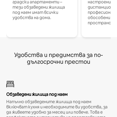
градски апартаменти –
настроени и
тези обзаведени жилища
дистанционн
под наем имат всички
професионалис
удобства на дома.
обособени р
пространств
Удобства и предимства за по-
дългосрочни престои
Обзаведени жилища под наем
Напълно обзаведените жилища под наем
включват кухня и необходимите ви удобства, за
да живеете удобно за месец или повече. Това е