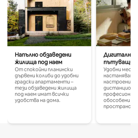
Напълно обзаведени
Дигитални н
жилища под наем
пътуващи п
От спокойни планински
Удобни места
дървени колиби до удобни
настаняване 
градски апартаменти –
настроени и
тези обзаведени жилища
дистанционн
под наем имат всички
професионалис
удобства на дома.
обособени р
пространств