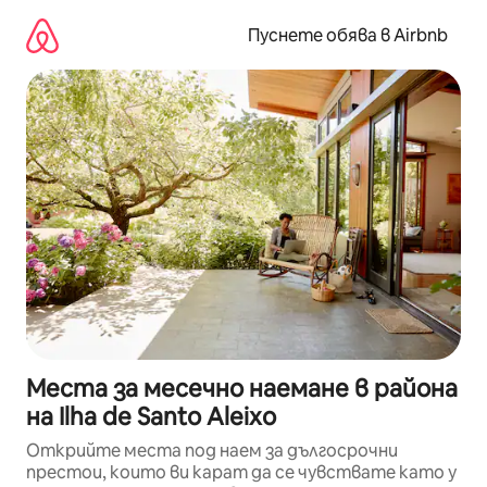
Пропускане
към
Пуснете обява в Airbnb
съдържанието
Места за месечно наемане в района
на Ilha de Santo Aleixo
Открийте места под наем за дългосрочни
престои, които ви карат да се чувствате като у