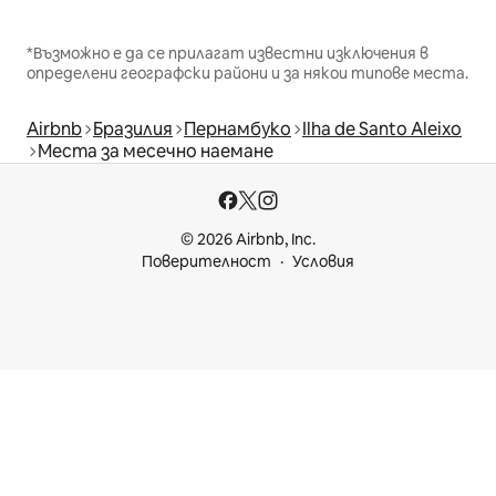
*Възможно е да се прилагат известни изключения в
определени географски райони и за някои типове места.
Airbnb
Бразилия
Пернамбуко
Ilha de Santo Aleixo
Места за месечно наемане
© 2026 Airbnb, Inc.
Поверителност
Условия