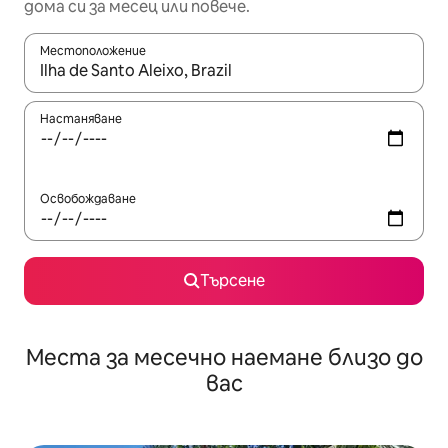
дома си за месец или повече.
Местоположение
Когато резултатите се покажат, използвайте клавишите 
Настаняване
Освобождаване
Търсене
Места за месечно наемане близо до
вас