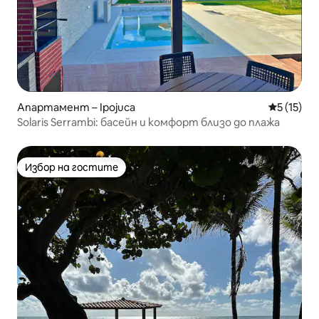
Апартамент – Ipojuca
Средна оц
5 (15)
Solaris Serrambi: басейн и комфорт близо до плажа
Избор на гостите
Избор на гостите