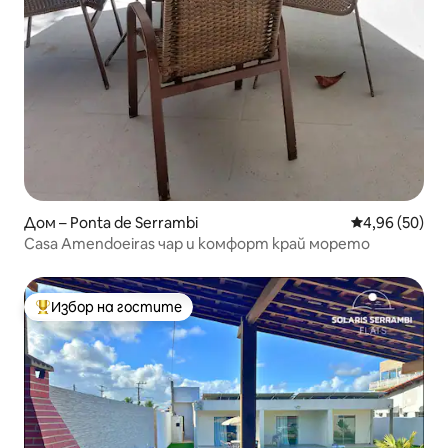
Дом – Ponta de Serrambi
Средна оценк
4,96 (50)
Casa Amendoeiras чар и комфорт край морето
Избор на гостите
Най-популярен избор на гостите