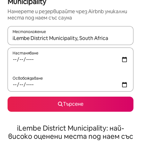
Municipality
Намерете и резервирайте чрез Airbnb уникални
места под наем със сауна
Местоположение
Когато резултатите се покажат, използвайте клавишите 
Настаняване
Освобождаване
Търсене
iLembe District Municipality: най-
високо оценени места под наем със