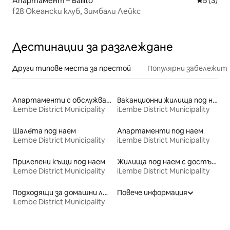
Апартамент – Ballito
Средна о
5 (3)
f28 Океански клуб, Зимбали Лейкс
Дестинации за разглеждане
Други типове места за престой
Популярни забележит
Апартаменти с обслужване под наем
Ваканционни жилища под наем
iLembe District Municipality
iLembe District Municipality
Шале́та под наем
Апартаменти под наем
iLembe District Municipality
iLembe District Municipality
Прилепени къщи под наем
Жилища под наем с достъп до плажа
iLembe District Municipality
iLembe District Municipality
Подходящи за домашни любимци места под наем
Повече информация
iLembe District Municipality