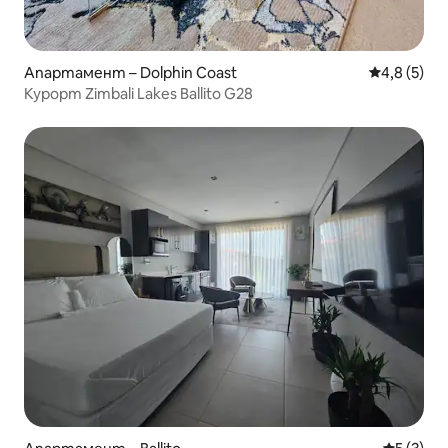
Апартамент – Dolphin Coast
Средна оце
4,8 (5)
Курорт Zimbali Lakes Ballito G28