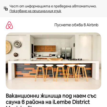
Пропускане
Част от информацията е преведена автоматично. 
към
Показване на оригиналния език
съдържанието
Пуснете обява в Airbnb
Ваканционни жилища под наем със
сауна в района на iLembe District