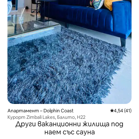
Апартамент – Dolphin Coast
Средна оценк
4,54 (41)
Курорт Zimbali Lakes, Балито, H22
Други ваканционни жилища под
наем със сауна