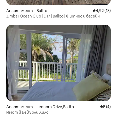
Апартамент – Ballito
Средна оценк
4,92 (13)
Zimbali Ocean Club | D17 | Ballito | Фитнес и басейн
Апартамент – Leonora Drive,Ballito
Средна о
5 (4)
Имот в Бевърли Хилс