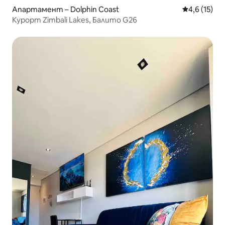
Апартамент – Dolphin Coast
Средна оцен
4,6 (15)
Курорт Zimbali Lakes, Балито G26