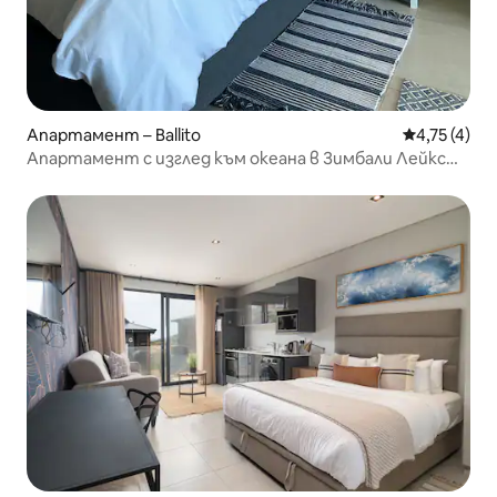
Апартамент – Ballito
Средна оцен
4,75 (4)
Апартамент с изглед към океана в Зимбали Лейкс
Балито H28