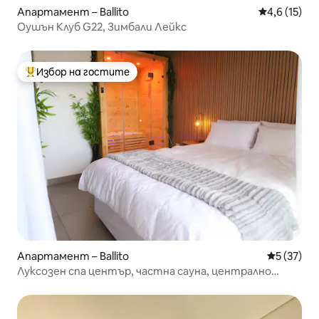
Апартамент – Ballito
Средна оцен
4,6 (15)
Оушън Клуб G22, Зимбали Лейкс
Избор на гостите
Най-популярен избор на гостите
Апартамент – Ballito
Средна оц
5 (37)
Луксозен спа център, частна сауна, централно
местоположение в Балито