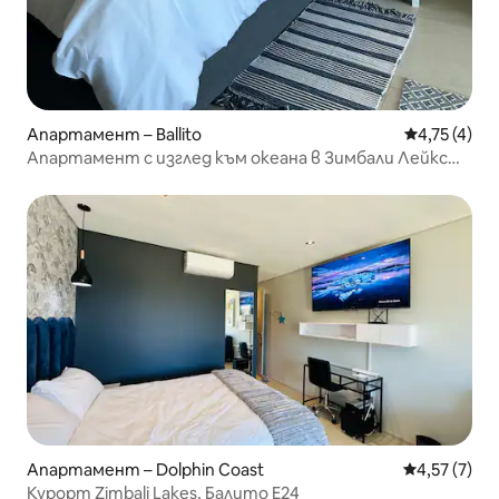
Апартамент – Ballito
Средна оцен
4,75 (4)
Апартамент с изглед към океана в Зимбали Лейкс
Балито H28
Апартамент – Dolphin Coast
Средна оцен
4,57 (7)
Курорт Zimbali Lakes, Балито E24