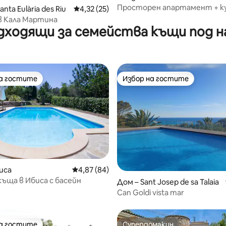
от 5, 70 отзива
any
Просторен апартамент + ку
anta Eulària des Riu
Средна оценка: 4,32 от 5, 25 отзива
4,32 (25)
максимум 5 души • Страхот
в Кала Мартина
местоположение!
дходящи за семейства къщи под н
на гостите
Избор на гостите
на гостите
Избор на гостите
от 5, 76 отзива
иса
Средна оценка: 4,87 от 5, 84 отзива
4,87 (84)
къща в Ибиса с басейн
Дом – Sant Josep de sa Talaia
Can Goldi vista mar
на гостите
Супердомакин