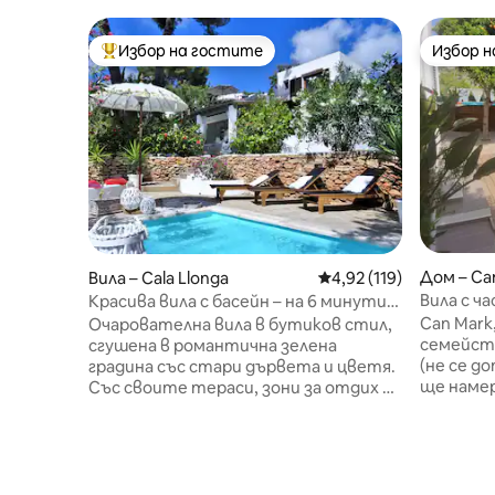
Избор на гостите
Избор 
Най-популярен избор на гостите
Избор 
Дом – Can
Вила – Cala Llonga
Средна оценка: 4,92 о
4,92 (119)
Вила с ч
Красива вила с басейн – на 6 минути
Таламанк
пеша от плажа
Can Mark
Очарователна вила в бутиков стил,
семейств
сгушена в романтична зелена
(не се д
градина със стари дървета и цветя.
ще наме
Със своите тераси, зони за отдих и
място, з
прекрасен малък частен басейн,
почивкат
имотът предлага чудесно
минути 
пространство и уединение за 8 до 9
Ибиса и
гости. Всички 4 спални с климатик.
центъра 
Интернет: високоскоростен