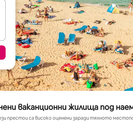
нени ваканционни жилища под наем
ези престои са високо оценени заради тяхното местоп