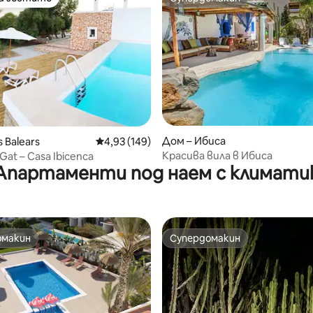
на гостите
Супердомакин
от 5, 34 отзива
Дом – Ибиса
s Balears
Средна оценка: 4,93 от 5, 149 отзива
4,93 (149)
Красива вила в Ибиса
Gat – Casa Ibicenca
Апартаменти под наем с климати
омакин
Супердомакин
омакин
Супердомакин