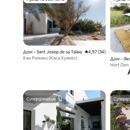
Избор на гостите
Избор 
Дом – Sant Josep de sa Talaia
Средна оценка: 4,97 
4,97 (34)
Кан Романи (Каса Хуанес)
Дом – Ille
Hort Den 
Супердомакин
Суперд
Супердомакин
Суперд