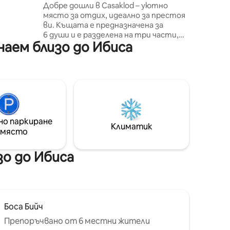
Добре дошли в Casaklod – уютно
мо в две
място за отдих, идеално за престоя
алкон с
ви. Къщата е предназначена за
вна
6 души и е разделена на три части,
очина.
аем близо до Ибиса
като всички са свързани с градината.
Всяка спалня има собствена баня, а
ще откриете и голяма всекидневна и
кухня на открито, идеални за отдих
и общуване. Няма да се налага да се
притеснявате за водата
благодарение на нашата
висококачествена система за
но паркиране
филтриране. Ще намерите и пакет
Климатик
 място
за добре дошли с леки закуски и
бутилка пенливо вино.
о до Ибиса
Боса Бийч
Препоръчвано от 6 местни жители