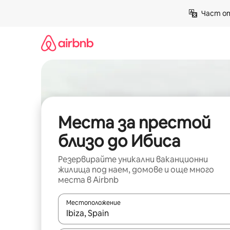
Пропускане
Част от
към
съдържанието
Места за престой
близо до Ибиса
Резервирайте уникални ваканционни
жилища под наем, домове и още много
места в Airbnb
Местоположение
Когато резултатите се покажат, използвайт