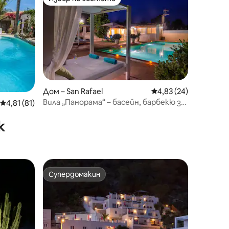
Избор на гостите
Дом – San Rafael
Средна оценка: 4,83
4,83 (24)
Вила „Панорама“ – басейн, барбекю за
Средна оценка: 4,81 от 5, 81 отзива
4,81 (81)
семейства, оферта за октомври
к
Супердомакин
Супердомакин