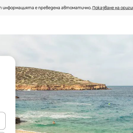
 информацията е преведена автоматично. 
Показване на ориги
е клавишите със стрелки нагоре и надолу или навигирайте с д