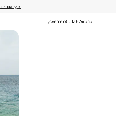
налния език
Пуснете обява в Airbnb
окосване или плъзгане.