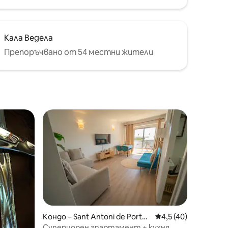
Кала Ведела
Препоръчвано от 54 местни жители
Кондо – Sant Antoni de Portm
Средна оценка: 4,5
4,5 (40)
any
Супериорен апартамент + кухня,