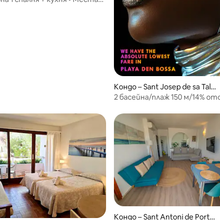
от 5, 12 отзива
5 • Най-добро
ложение!
Кондо – Sant Josep de sa Talai
a
2 басейна/плаж 150 м/14% о
безплатно паркиране
Кондо – Sant Antoni de Portm