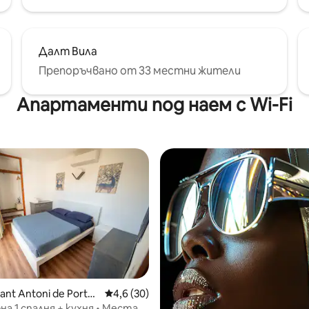
Далт Вила
Препоръчвано от 33 местни жители
Апартаменти под наем с Wi-Fi
ant Antoni de Portm
Средна оценка: 4,6 от 5, 30 отзива
4,6 (30)
а 1 спалня + кухня • Места