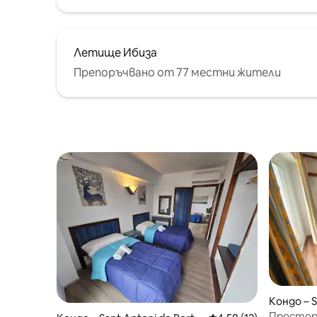
Летище Ибиза
Препоръчвано от 77 местни жители
Кондо – S
any
Просторн