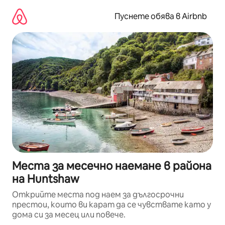
Пропускане
към
Пуснете обява в Airbnb
съдържанието
Места за месечно наемане в района
на Huntshaw
Открийте места под наем за дългосрочни
престои, които ви карат да се чувствате като у
дома си за месец или повече.