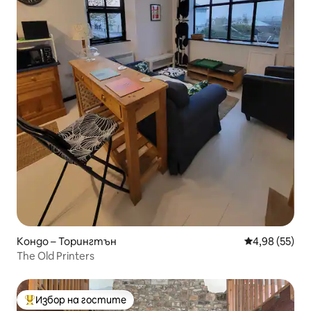
Кондо – Торингтън
Средна оценк
4,98 (55)
The Old Printers
Избор на гостите
Най-популярен избор на гостите