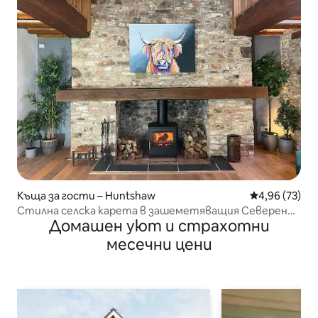
Къща за гости – Huntshaw
Средна оценк
4,96 (73)
Стилна селска карета в зашеметяващия Северен
Домашен уют и страхотни
Девън
месечни цени