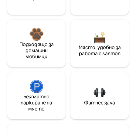
Подходящо за
Място, удобно за
домашни
работа с лаптоп
любимци
Безплатно
паркиране на
Фитнес зала
място