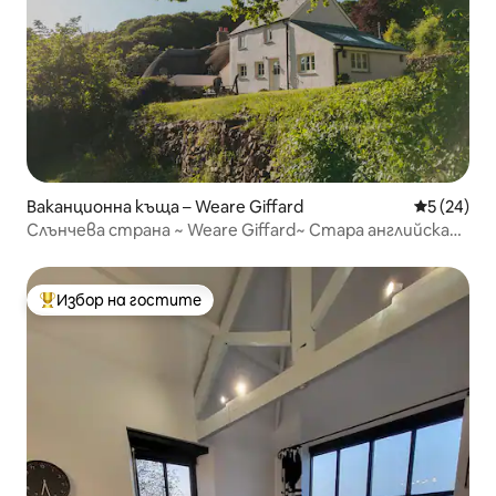
Ваканционна къща – Weare Giffard
Средна оц
5 (24)
Слънчева страна ~ Weare Giffard~ Стара английска
къща
Избор на гостите
Най-популярен избор на гостите