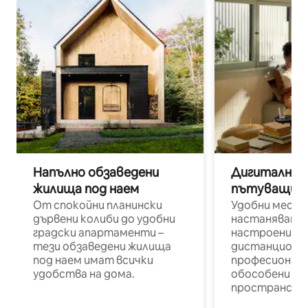
Напълно обзаведени
Дигитални н
жилища под наем
пътуващи п
От спокойни планински
Удобни места
дървени колиби до удобни
настаняване 
градски апартаменти –
настроени и
тези обзаведени жилища
дистанционн
под наем имат всички
професионалис
удобства на дома.
обособени р
пространств