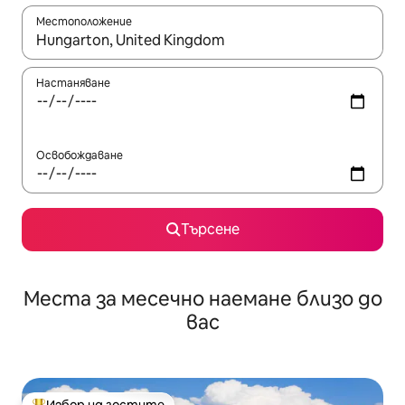
Местоположение
Когато резултатите се покажат, използвайте клавишите 
Настаняване
Освобождаване
Търсене
Места за месечно наемане близо до
вас