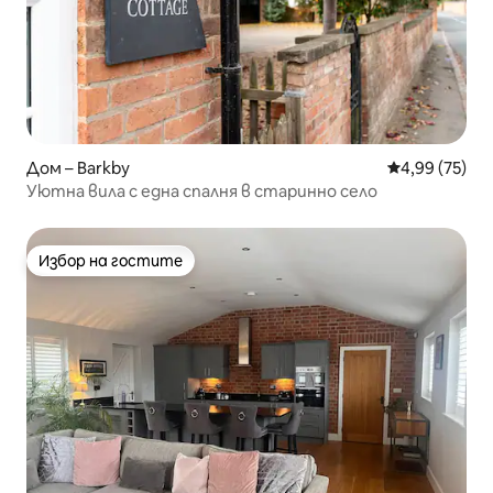
Дом – Barkby
Средна оценк
4,99 (75)
Уютна вила с една спалня в старинно село
Избор на гостите
Избор на гостите