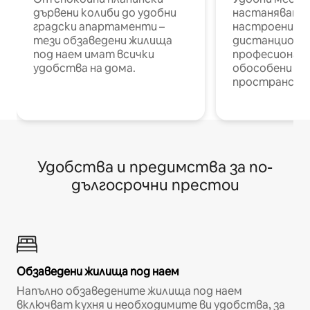
дървени колиби до удобни
настаняване 
градски апартаменти –
настроени и
тези обзаведени жилища
дистанционн
под наем имат всички
професионалис
удобства на дома.
обособени р
пространств
Удобства и предимства за по-
дългосрочни престои
Обзаведени жилища под наем
Напълно обзаведените жилища под наем
включват кухня и необходимите ви удобства, за