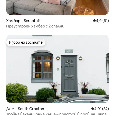
Хамбар – Scraptoft
Средна оцен
4,9 (61)
Преустроен хамбар с 2 спални
Избор на гостите
Избор на гостите
Дом – South Croxton
Средна оценк
4,91 (32)
Тройна ваканционна къща – престой в провинцията