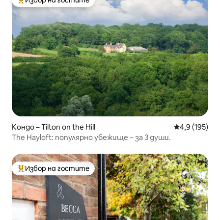
Избор на гостите
Най-популярен избор на гостите
Кондо – Tilton on the Hill
Средна оценк
4,9 (195)
The Hayloft: популярно убежище – за 3 души.
Избор на гостите
Най-популярен избор на гостите