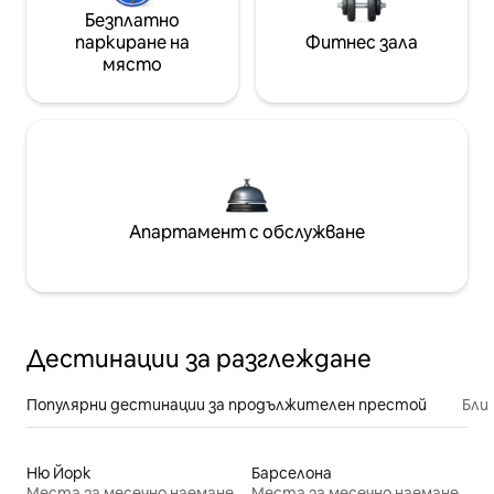
Безплатно
паркиране на
Фитнес зала
място
Апартамент с обслужване
Дестинации за разглеждане
Популярни дестинации за продължителен престой
Бли
Ню Йорк
Барселона
Места за месечно наемане
Места за месечно наемане