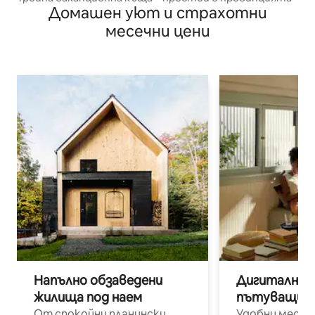
Домашен уют и страхотни
месечни цени
Напълно обзаведени
Дигитални н
жилища под наем
пътуващи п
От спокойни планински
Удобни места