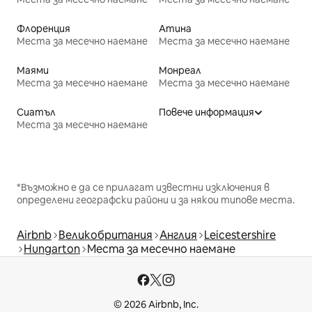
Флоренция
Атина
Места за месечно наемане
Места за месечно наемане
Маями
Монреал
Места за месечно наемане
Места за месечно наемане
Сиатъл
Повече информация
Места за месечно наемане
*Възможно е да се прилагат известни изключения в
определени географски райони и за някои типове места.
Airbnb
Великобритания
Англия
Leicestershire
Hungarton
Места за месечно наемане
© 2026 Airbnb, Inc.