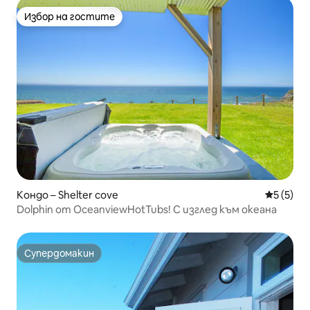
Избор на гостите
Избор на гостите
Кондо – Shelter cove
Средна о
5 (5)
Dolphin от OceanviewHotTubs! С изглед към океана
Супердомакин
Супердомакин