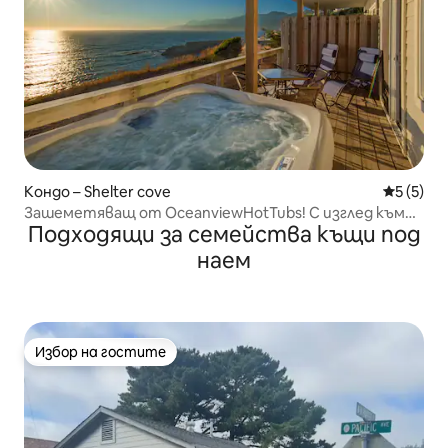
Кондо – Shelter cove
Средна о
5 (5)
Зашеметяващ от OceanviewHotTubs! С изглед към
Подходящи за семейства къщи под
океана
наем
Избор на гостите
Избор на гостите