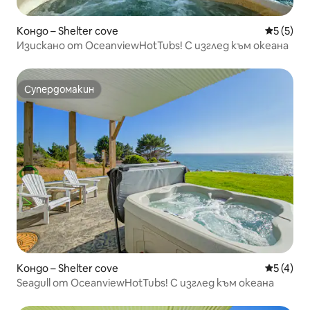
Кондо – Shelter cove
Средна о
5 (5)
Изискано от OceanviewHotTubs! С изглед към океана
Супердомакин
Супердомакин
Кондо – Shelter cove
Средна о
5 (4)
Seagull от OceanviewHotTubs! С изглед към океана