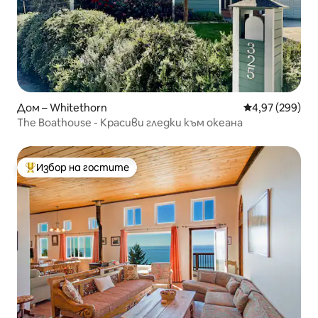
Дом – Whitethorn
Средна оценка
4,97 (299)
The Boathouse - Красиви гледки към океана
Избор на гостите
Най-популярен избор на гостите