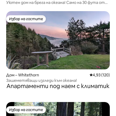
Уютен дом на брега на океана! Само на 30 фута от
водата!
Избор на гостите
Избор на гостите
Дом – Whitethorn
Средна оценка
4,93 (120)
Зашеметяващи изгледи към океана!
Апартаменти под наем с климатик
Избор на гостите
Избор на гостите