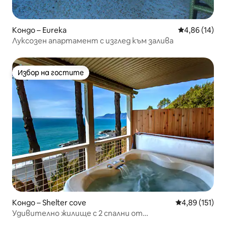
Кондо – Eureka
Средна оценк
4,86 (14)
Луксозен апартамент с изглед към залива
Избор на гостите
Избор на гостите
Кондо – Shelter cove
Средна оценка
4,89 (151)
Удивително жилище с 2 спални от
OceanviewHotTubs! С изглед към океана.