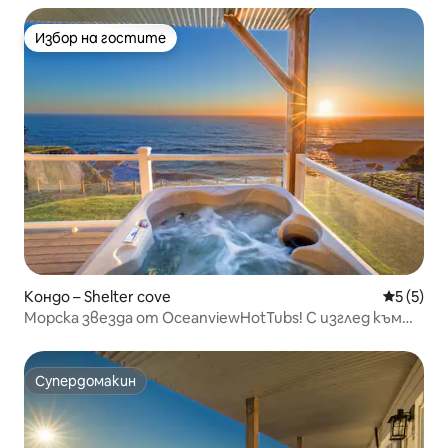
Избор на гостите
Избор на гостите
Кондо – Shelter cove
Средна о
5 (5)
Морска звезда от OceanviewHotTubs! С изглед към
океана
Супердомакин
Супердомакин