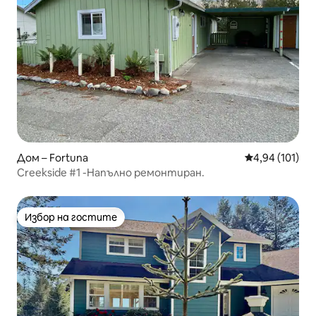
Дом – Fortuna
Средна оценка
4,94 (101)
Creekside #1 -Напълно ремонтиран.
Избор на гостите
Избор на гостите