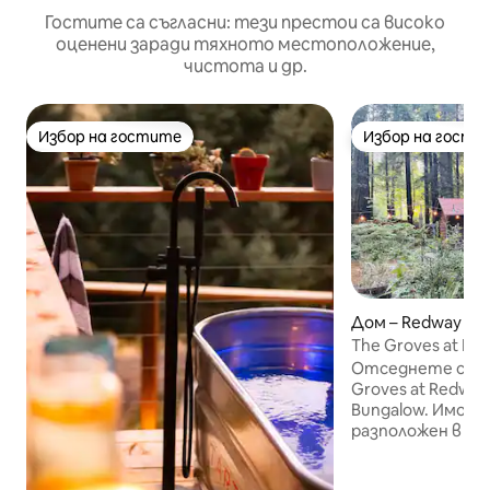
Гостите са съгласни: тези престои са високо
оценени заради тяхното местоположение,
чистота и др.
Избор на гостите
Избор на гости
Избор на гостите
Избор на гости
Дом – Redway
The Groves at Re
Craftsman
Отседнете сред
Groves at Redway
Bungalow. Имот н
разположен в по
дестинация за п
като Redway Bea