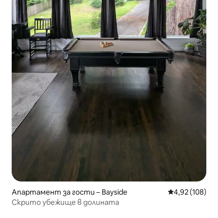
Апартамент за гости – Bayside
Средна оценка
4,92 (108)
Скрито убежище в долината