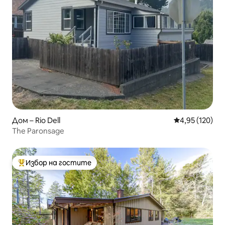
Дом – Rio Dell
Средна оценка
4,95 (120)
The Paronsage
Избор на гостите
Най-популярен избор на гостите