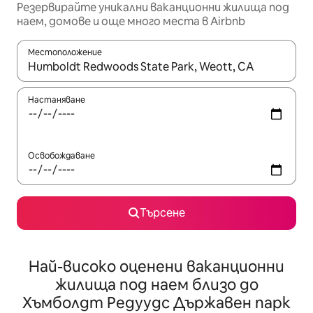
Резервирайте уникални ваканционни жилища под
наем, домове и още много места в Airbnb
Местоположение
Когато резултатите се покажат, използвайте клавишите 
Настаняване
Освобождаване
Търсене
Най-високо оценени ваканционни
жилища под наем близо до
Хъмболдт Редуудс Държавен парк