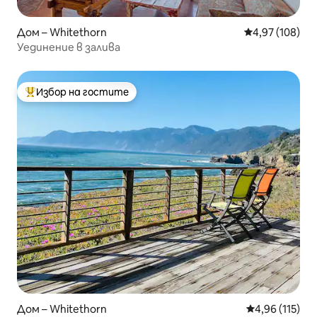
Дом – Whitethorn
Средна оценка
4,97 (108)
Уединение в залива
Избор на гостите
Най-популярен избор на гостите
Дом – Whitethorn
Средна оценка
4,96 (115)