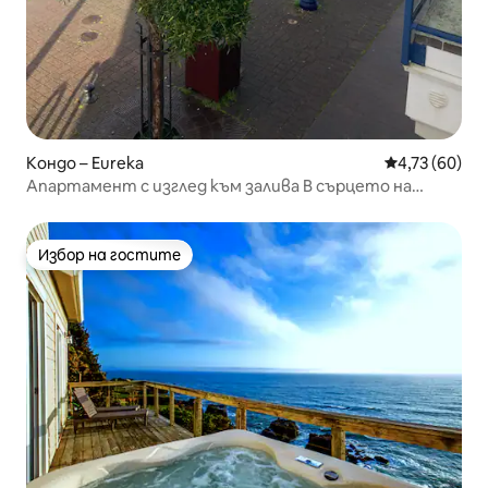
Кондо – Eureka
Средна оценк
4,73 (60)
Апартамент с изглед към залива В сърцето на
стария град
Избор на гостите
Избор на гостите