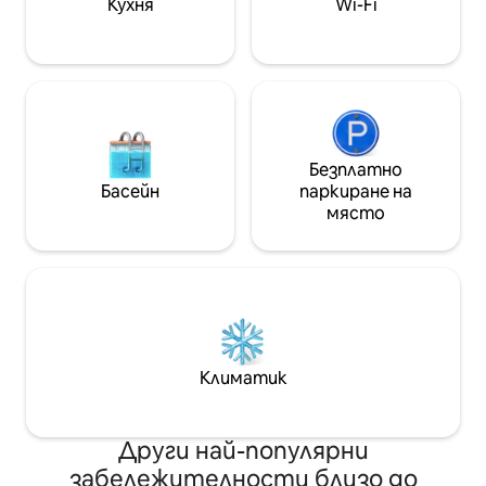
Кухня
Wi-Fi
любители на природата, туристи и
пътешественици, които искат да
забавят темпото и да се сближат
отново
Безплатно
Басейн
паркиране на
място
Климатик
Други най-популярни
забележителности близо до