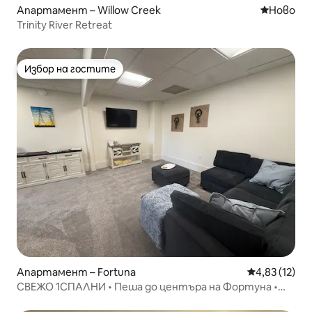
Апартамент – Willow Creek
Ново мяс
Ново
Trinity River Retreat
Избор на гостите
Избор на гостите
Апартамент – Fortuna
Средна оценк
4,83 (12)
СВЕЖО 1СПАЛНИ • Пеша до центъра на Фортуна •
Безупречно