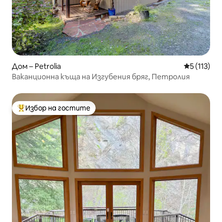
Дом – Petrolia
Средна оце
5 (113)
Ваканционна къща на Изгубения бряг, Петролия
Избор на гостите
Най-популярен избор на гостите