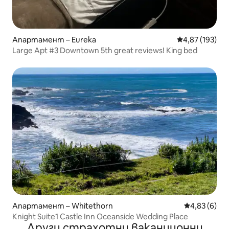
Апартамент – Eureka
Средна оценка
4,87 (193)
Large Apt #3 Downtown 5th great reviews! King bed
Апартамент – Whitethorn
Средна оцен
4,83 (6)
Knight Suite1 Castle Inn Oceanside Wedding Place
Други страхотни ваканционни