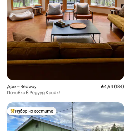
Дом – Redway
Средна оценка
4,94 (184)
Почивка в Редууд Крийк!
Избор на гостите
Най-популярен избор на гостите