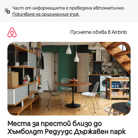
Пропускане
Част от информацията е преведена автоматично. 
към
Показване на оригиналния език
съдържанието
Пуснете обява в Airbnb
Места за престой близо до
Хъмболдт Редуудс Държавен парк