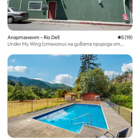
Апартамент – Rio Dell
Средна оц
5 (19)
Under My Wing (стенопис на дивата природа от
Блейк Рийгън)