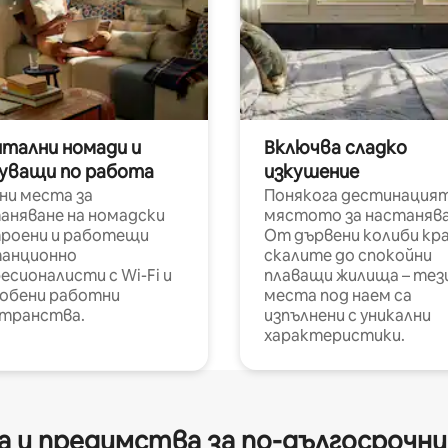
итални номади и
Включва сладко
уващи по работа
изкушение
ни места за
Понякога дестинацият
аняване на номадски
мястото за настанява
роени и работещи
От дървени колиби кр
анционно
скалите до спокойни
есионалисти с Wi-Fi и
плаващи жилища – тез
обени работни
места под наем са
транства.
изпълнени с уникални
характеристики.
 и предимства за по-дългосрочн