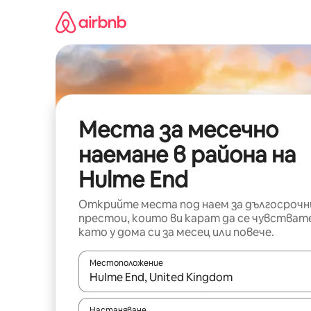
Пропускане
към
съдържанието
Места за месечно
наемане в района на
Hulme End
Открийте места под наем за дългосрочн
престои, които ви карат да се чувстват
като у дома си за месец или повече.
Местоположение
Когато резултатите се покажат, използвайт
Настаняване