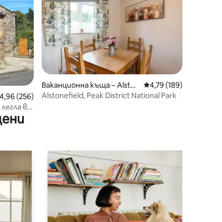
Ваканционна къща – Alston
Средна оценка: 4,79 
4,79 (189)
efield
Alstonefield, Peak District National Park
редна оценка: 4,96 от 5, 256 отзива
4,96 (256)
легла в
цени