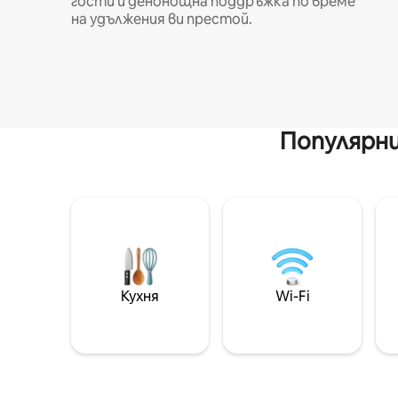
гости и денонощна поддръжка по време
на удължения ви престой.
Популярни
Кухня
Wi-Fi