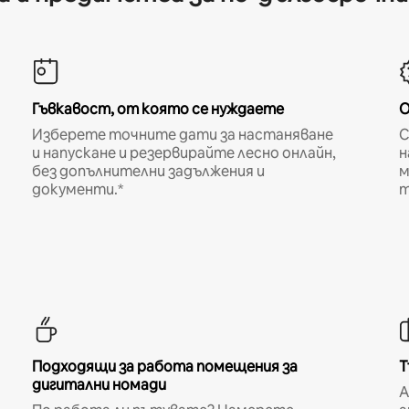
Гъвкавост, от която се нуждаете
О
Изберете точните дати за настаняване
С
и напускане и резервирайте лесно онлайн,
н
без допълнителни задължения и
м
документи.*
т
Подходящи за работа помещения за
Т
дигитални номади
A