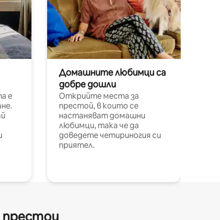
Домашните любимци са
добре дошли
а е
Открийте места за
не.
престой, в които се
ай
настаняват домашни
любимци, така че да
и
доведете четириногия си
приятел.
и престои