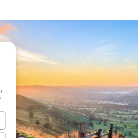
и
е
е клавишите със стрелки нагоре и надолу или навигирайте с д