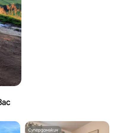
вас
Супердомакин
тите
Супердомакин