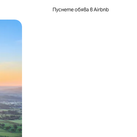
Пуснете обява в Airbnb
окосване или плъзгане.