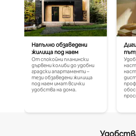
Напълно обзаведени
Диг
жилища под наем
път
От спокойни планински
Удоб
дървени колиби до удобни
наст
градски апартаменти –
наст
тези обзаведени жилища
дист
под наем имат всички
проф
удобства на дома.
обос
прос
Удобства