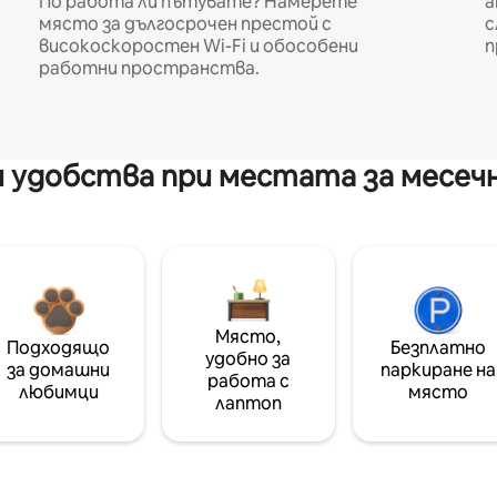
По работа ли пътувате? Намерете
а
място за дългосрочен престой с
с
високоскоростен Wi-Fi и обособени
п
работни пространства.
 удобства при местата за месеч
Място,
Подходящо
Безплатно
удобно за
за домашни
паркиране на
работа с
любимци
място
лаптоп