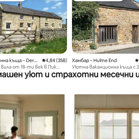
т 5, 111 отзива
нна къща – Derby
Средна оценка: 4,84 от 5, 358 отзива
4,84 (358)
Хамбар – Hulme End
С
 вила от 18-ти век в Пик
Уютна ваканционна къща с 2 
ашен уют и страхотни месечни 
т за 16 души
сърцето на Пийкс.