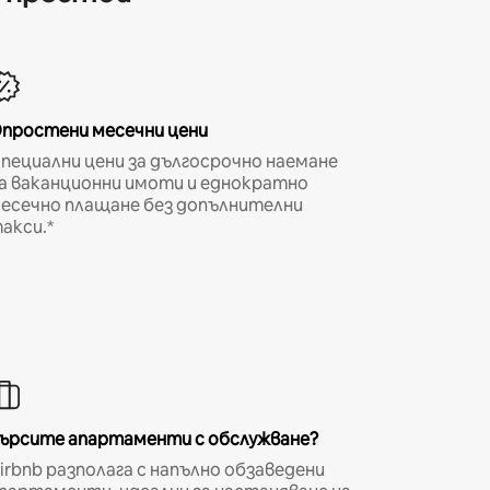
простени месечни цени
пециални цени за дългосрочно наемане
а ваканционни имоти и еднократно
есечно плащане без допълнителни
акси.*
ърсите апартаменти с обслужване?
irbnb разполага с напълно обзаведени