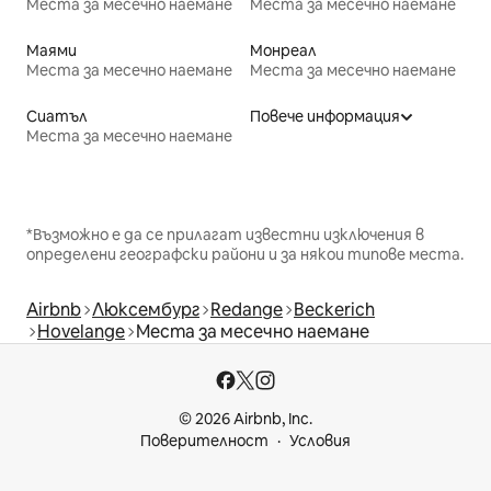
Места за месечно наемане
Места за месечно наемане
Маями
Монреал
Места за месечно наемане
Места за месечно наемане
Сиатъл
Повече информация
Места за месечно наемане
*Възможно е да се прилагат известни изключения в
определени географски райони и за някои типове места.
Airbnb
Люксембург
Redange
Beckerich
Hovelange
Места за месечно наемане
© 2026 Airbnb, Inc.
Поверителност
Условия