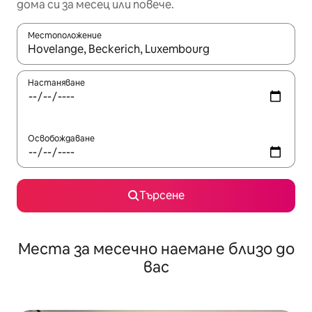
дома си за месец или повече.
Местоположение
Когато резултатите се покажат, използвайте клавишите 
Настаняване
Освобождаване
Търсене
Места за месечно наемане близо до
вас