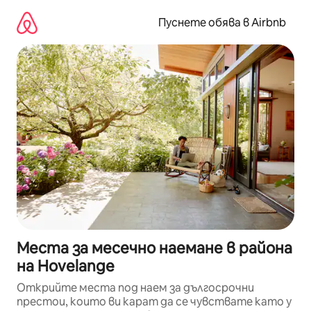
Пропускане
към
Пуснете обява в Airbnb
съдържанието
Места за месечно наемане в района
на Hovelange
Открийте места под наем за дългосрочни
престои, които ви карат да се чувствате като у