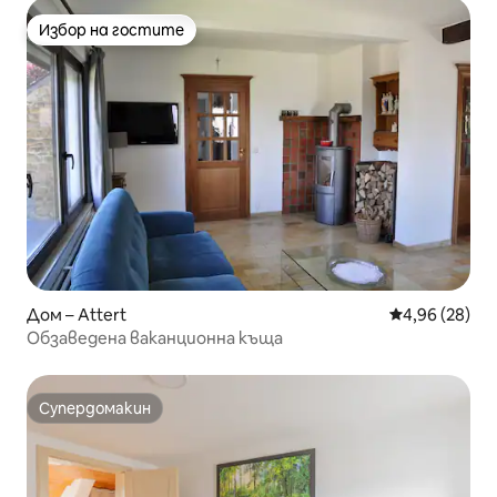
Избор на гостите
Избор на гостите
Дом – Attert
Средна оценк
4,96 (28)
Обзаведена ваканционна къща
Супердомакин
Супердомакин