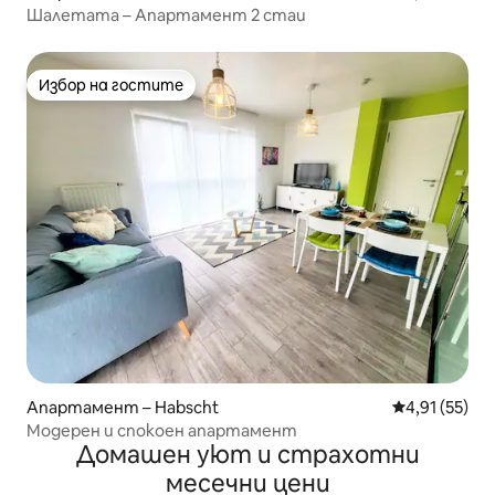
Шалетата – Апартамент 2 стаи
Избор на гостите
Избор на гостите
Апартамент – Habscht
Средна оценк
4,91 (55)
Модерен и спокоен апартамент
Домашен уют и страхотни
месечни цени