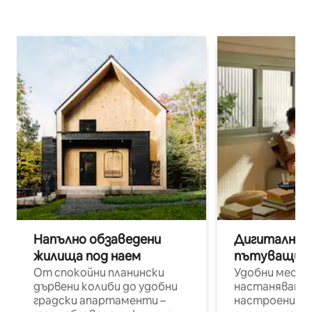
Напълно обзаведени
Дигитални н
жилища под наем
пътуващи п
От спокойни планински
Удобни места
дървени колиби до удобни
настаняване 
градски апартаменти –
настроени и