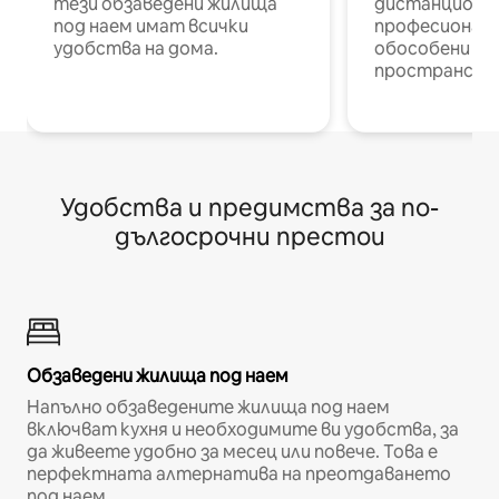
тези обзаведени жилища
дистанционн
под наем имат всички
професионалис
удобства на дома.
обособени р
пространств
Удобства и предимства за по-
дългосрочни престои
Обзаведени жилища под наем
Напълно обзаведените жилища под наем
включват кухня и необходимите ви удобства, за
да живеете удобно за месец или повече. Това е
перфектната алтернатива на преотдаването
под наем.