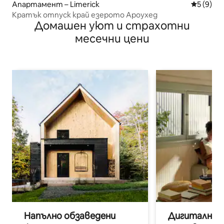
Апартамент – Limerick
Средна о
5 (9)
Кратък отпуск край езерото Ароухед
Домашен уют и страхотни
месечни цени
Напълно обзаведени
Дигитални н