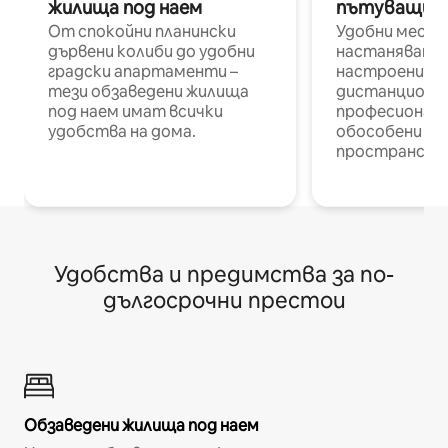
жилища под наем
пътуващи п
От спокойни планински
Удобни места
дървени колиби до удобни
настаняване 
градски апартаменти –
настроени и
тези обзаведени жилища
дистанционн
под наем имат всички
професионалис
удобства на дома.
обособени р
пространств
Удобства и предимства за по-
дългосрочни престои
Обзаведени жилища под наем