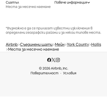
Сиатъл
Повече информация
Места за месечно наемане
*Възможно е да се прилагат известни изключения в
определени географски райони и за някои типове места.
Airbnb
Съединени щати
Мейн
York County
Hollis
Места за месечно наемане
© 2026 Airbnb, Inc.
Поверителност
Условия