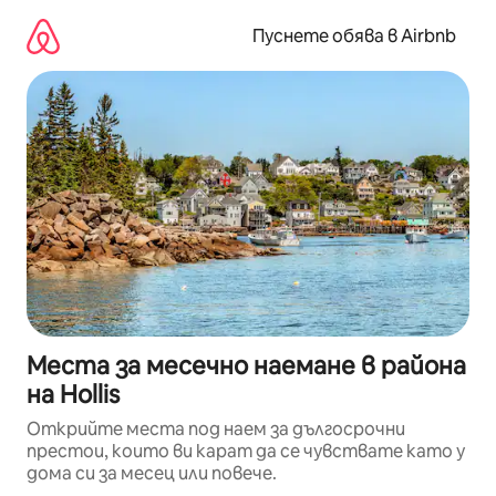
Пропускане
към
Пуснете обява в Airbnb
съдържанието
Места за месечно наемане в района
на Hollis
Открийте места под наем за дългосрочни
престои, които ви карат да се чувствате като у
дома си за месец или повече.