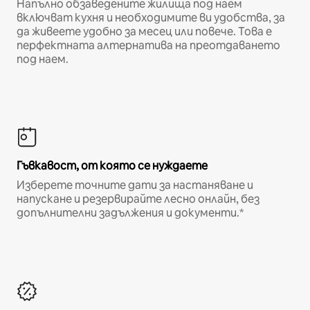
Напълно обзаведените жилища под наем
включват кухня и необходимите ви удобства, за
да живеете удобно за месец или повече. Това е
перфектната алтернатива на преотдаването
под наем.
Гъвкавост, от която се нуждаете
Изберете точните дати за настаняване и
напускане и резервирайте лесно онлайн, без
допълнителни задължения и документи.*