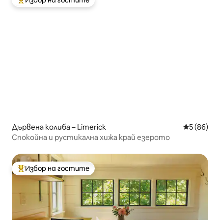
Избор на гостите
Най-популярен избор на гостите
Дървена колиба – Limerick
Средна оц
5 (86)
Спокойна и рустикална хижа край езерото
Избор на гостите
Най-популярен избор на гостите