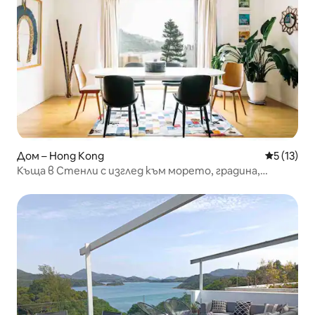
Дом – Hong Kong
Средна оц
5 (13)
Къща в Стенли с изглед към морето, градина,
покрив, басейн