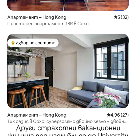
Апартамент – Hong Kong
Средна оц
5 (32)
Просторен апартамент 1BR в Сохо
Избор на гостите
Най-популярен избор на гостите
Апартамент – Hong Kong
Средна оценк
4,96 (27)
Тих оазис в Сохо: суперголямо двойно легло + двойно
Други страхотни ваканционни
остъкляване
жилища под наем близо до University