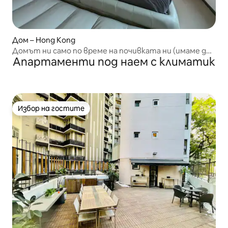
Дом – Hong Kong
Домът ни само по време на почивката ни (имаме две
Апартаменти под наем с климатик
котки)
Избор на гостите
Избор на гостите