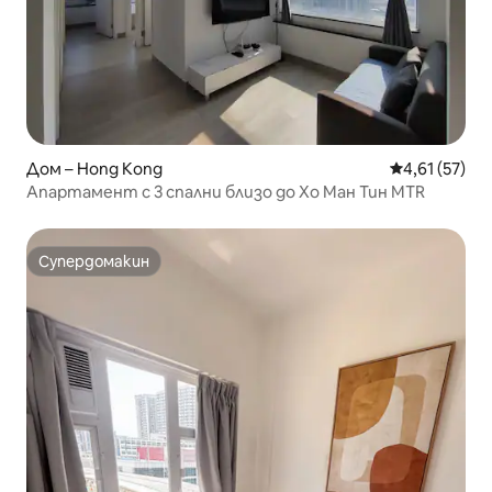
Дом – Hong Kong
Средна оценк
4,61 (57)
Апартамент с 3 спални близо до Хо Ман Тин MTR
Супердомакин
Супердомакин