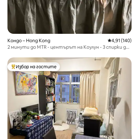
Кондо – Hong Kong
Средна оценка
4,91 (140)
2 минути до MTR - центърът на Коулун - 3 спирки до
централната гара
Избор на гостите
Най-популярен избор на гостите