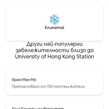
или стари малки, гушкащи морския
бриз на палубата, наслаждавайки се
на добра храна, говорейки за живота.
Климатик
Други най-популярни
забележителности близо до
University of Hong Kong Station
Храм Ман Мо
Препоръчвано от 192 местни жители
Хонг Конгски университет