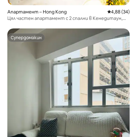
Апартамент – Hong Kong
Средна оценк
4,88 (34)
Цял частен апартамент с 2 спални в Кенедитаун,
близо до метрото и Хонконгския университет
Супердомакин
Супердомакин