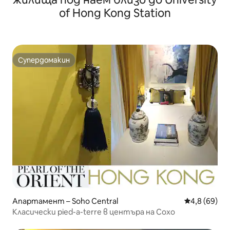
of Hong Kong Station
Супердомакин
Супердомакин
Апартамент – Soho Central
Средна оцен
4,8 (69)
Класически pied-a-terre в центъра на Сохо