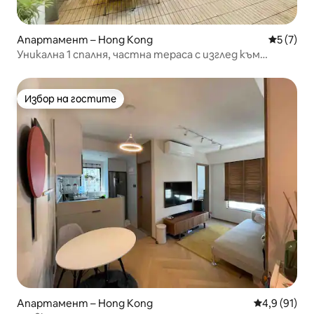
Апартамент – Hong Kong
Средна о
5 (7)
Уникална 1 спалня, частна тераса с изглед към
зелени площи. SYP
Избор на гостите
Избор на гостите
Апартамент – Hong Kong
Средна оцен
4,9 (91)