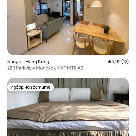
Кондо – Hong Kong
Средна оценк
4,92 (12)
2BR Parkview Mongkok YMT MTR A2
Избор на гостите
Избор на гостите