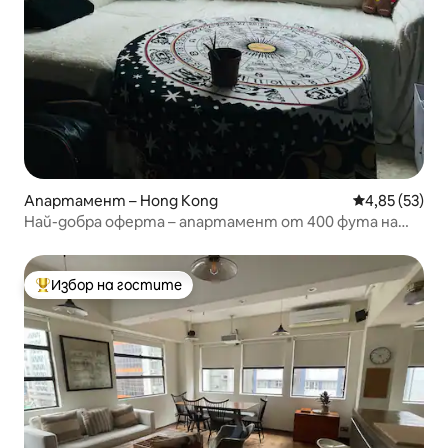
Апартамент – Hong Kong
Средна оценк
4,85 (53)
Най-добра оферта – апартамент от 400 фута на
остров Хонконг, 2 стаи
Избор на гостите
Най-популярен избор на гостите