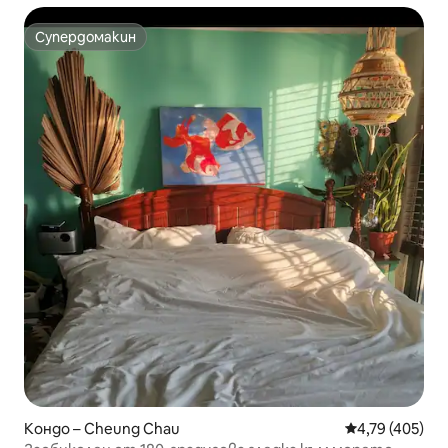
Супердомакин
Супердомакин
Кондо – Cheung Chau
Средна оценка
4,79 (405)