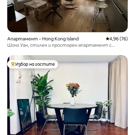
Апартамент – Hong Kong Island
Средна оценк
4,96 (76)
Шонг Уан, стилен и просторен апартамент с
2 спални, индустриален шик
Избор на гостите
Най-популярен избор на гостите