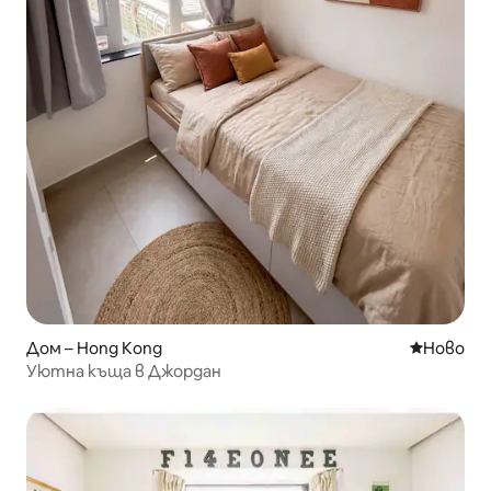
Дом – Hong Kong
Ново мяс
Ново
Уютна къща в Джордан