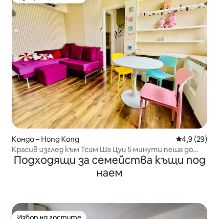
Избор на гостите
Кондо – Hong Kong
Средна оцен
4,9 (29)
Красив изглед към Тсим Ша Цуи 5 минути пеша до
Подходящи за семейства къщи под
метростанцията 10 минути до гарата
наем
Избор на гостите