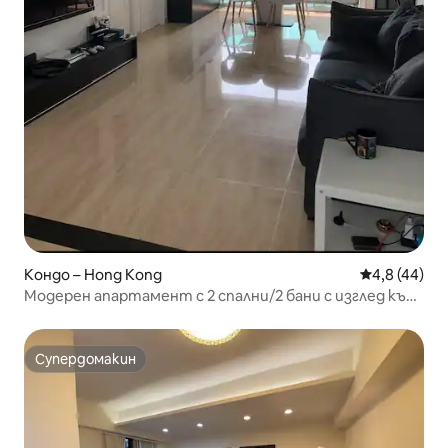
Кондо – Hong Kong
Средна оцен
4,8 (44)
Модерен апартамент с 2 спални/2 бани с изглед към
морето с балкон/1 мин MTR
Супердомакин
Супердомакин