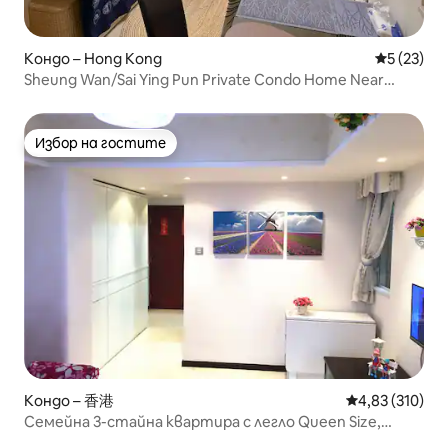
Кондо – Hong Kong
Средна оц
5 (23)
Sheung Wan/Sai Ying Pun Private Condo Home Near
Subway Station Seaview Nightlife Hinterland
Избор на гостите
Избор на гостите
Кондо – 香港
Средна оценка
4,83 (310)
Семейна 3-стайна квартира с легло Queen Size,
подходяща за 8 души, MTR