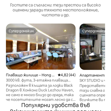
Гостите са съгласни: тези престои са високо
оценени заради тяхното местоположение,
чистота и др.
Супердомакин
Супердомакин
Супердомакин
Супердомакин
Плаващо жилище – Hong K
Средна оценка: 4,82 от 5, 4
4,82 (44)
Апартамент – H
ong
3000 кв. фута, 3-етажна плаваща
SKY STUDIO и ча
къща – Черен дракон
Разположен в къщата за лодки Black
Представете си,
Dragon в Хонконг Duck Lezhou Haven,
тази славна глед
не само е много близо до града, така
сцената определ
че посетителите могат лесно да се
всичките ви при
Популярни удобства във
ориентират между оживения град и
Този очаровате
спокойното морско пристанище, но
последния етаж 