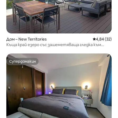
Дом – New Territories
Средна оценк
4,84 (32)
Къща край езеро със зашеметяваща гледка към
морето в Сай Кунг
Супердомакин
Супердомакин