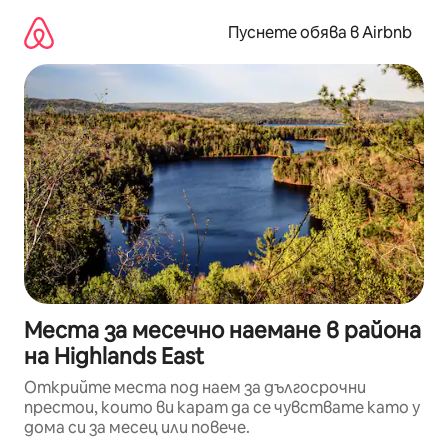
Пропускане
към
Пуснете обява в Airbnb
съдържанието
Места за месечно наемане в района
на Highlands East
Открийте места под наем за дългосрочни
престои, които ви карат да се чувствате като у
дома си за месец или повече.