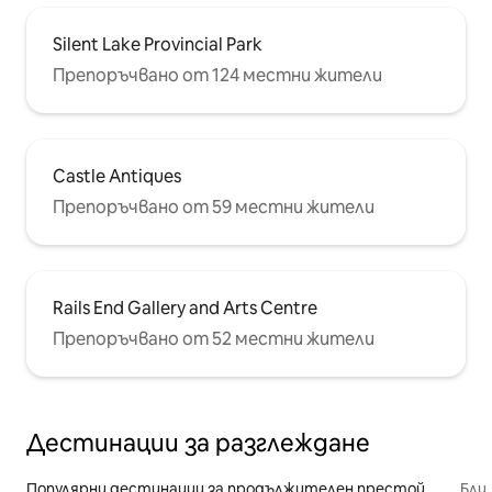
Silent Lake Provincial Park
Препоръчвано от 124 местни жители
Castle Antiques
Препоръчвано от 59 местни жители
Rails End Gallery and Arts Centre
Препоръчвано от 52 местни жители
Дестинации за разглеждане
Популярни дестинации за продължителен престой
Бли