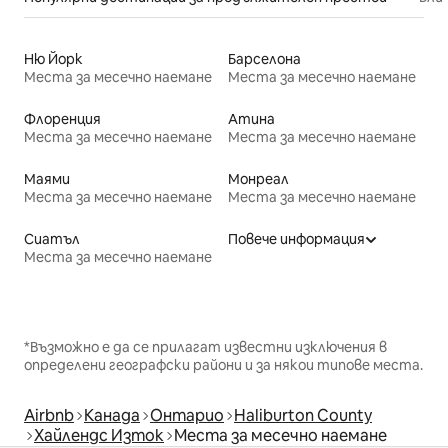
Ню Йорк
Барселона
Места за месечно наемане
Места за месечно наемане
Флоренция
Атина
Места за месечно наемане
Места за месечно наемане
Маями
Монреал
Места за месечно наемане
Места за месечно наемане
Сиатъл
Повече информация
Места за месечно наемане
*Възможно е да се прилагат известни изключения в
определени географски райони и за някои типове места.
Airbnb
Канада
Онтарио
Haliburton County
Хайлендс Изток
Места за месечно наемане