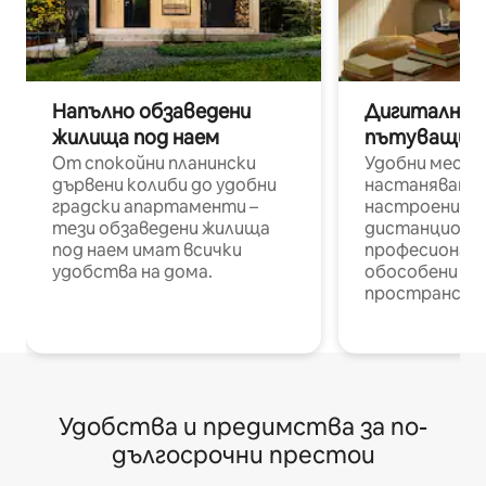
Напълно обзаведени
Дигитални н
жилища под наем
пътуващи п
От спокойни планински
Удобни места
дървени колиби до удобни
настаняване 
градски апартаменти –
настроени и
тези обзаведени жилища
дистанционн
под наем имат всички
професионалис
удобства на дома.
обособени р
пространств
Удобства и предимства за по-
дългосрочни престои