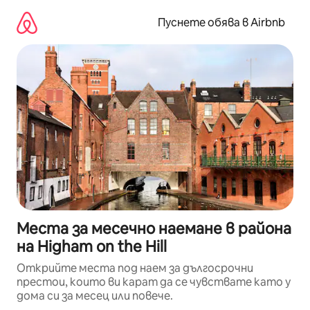
Пропускане
към
Пуснете обява в Airbnb
съдържанието
Места за месечно наемане в района
на Higham on the Hill
Открийте места под наем за дългосрочни
престои, които ви карат да се чувствате като у
дома си за месец или повече.