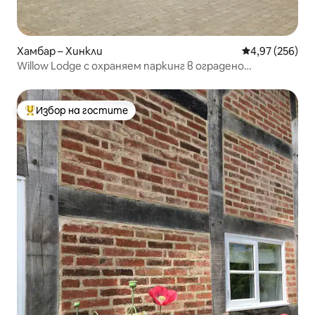
Хамбар – Хинкли
Средна оценка
4,97 (256)
Willow Lodge с охраняем паркинг в оградено
пространство
Избор на гостите
Най-популярен избор на гостите