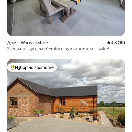
Дом – Warwickshire
Средна оцен
4,8 (15)
3 спални – за семейства и изпълнители – лукс!
Избор на гостите
Най-популярен избор на гостите