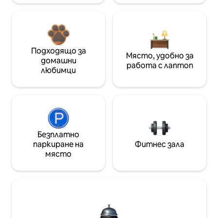
Подходящо за
Място, удобно за
домашни
работа с лаптоп
любимци
Безплатно
паркиране на
Фитнес зала
място