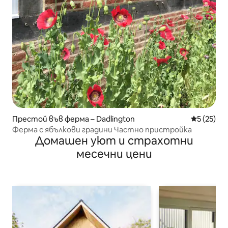
Престой във ферма – Dadlington
Средна оц
5 (25)
Ферма с ябълкови градини Частно пристройка
Домашен уют и страхотни
месечни цени