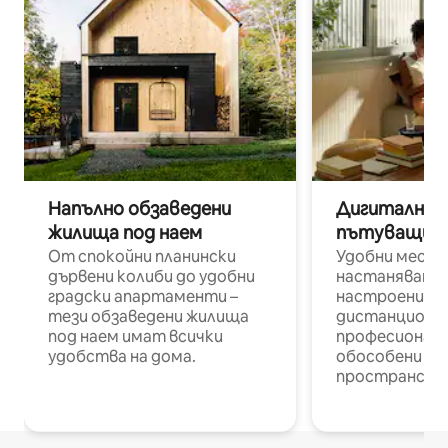
Напълно обзаведени
Дигитални н
жилища под наем
пътуващи п
От спокойни планински
Удобни места
дървени колиби до удобни
настаняване 
градски апартаменти –
настроени и
тези обзаведени жилища
дистанционн
под наем имат всички
професионалис
удобства на дома.
обособени р
пространств