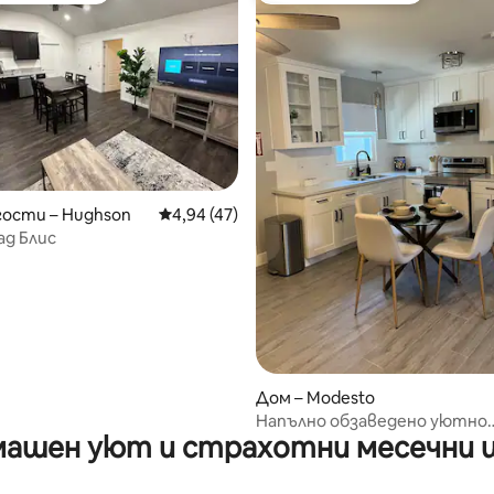
т 5, 103 отзива
гости – Hughson
Средна оценка: 4,94 от 5, 47 отзива
4,94 (47)
ад Блис
Дом – Modesto
Напълно обзаведено уютно
ашен уют и страхотни месечни 
студио/ADU