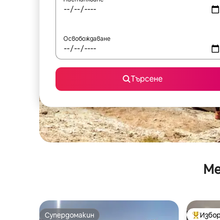
Освобождаване
Търсене
Ме
Супердомакин
Избор
Супердомакин
Най-поп