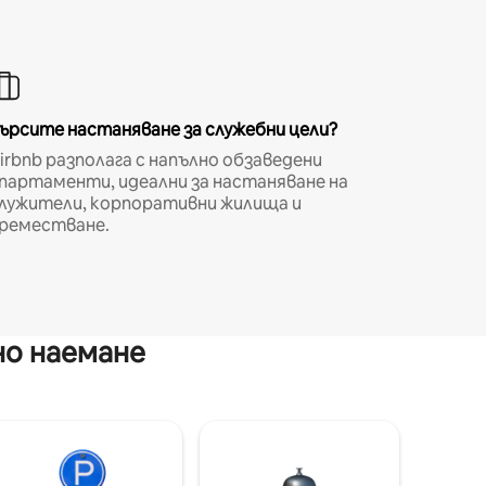
ърсите настаняване за служебни цели?
irbnb разполага с напълно обзаведени
партаменти, идеални за настаняване на
лужители, корпоративни жилища и
реместване.
но наемане