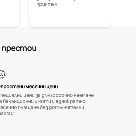
приятел.
и престои
простени месечни цени
пециални цени за дългосрочно наемане
а ваканционни имоти и еднократно
есечно плащане без допълнителни
акси.*