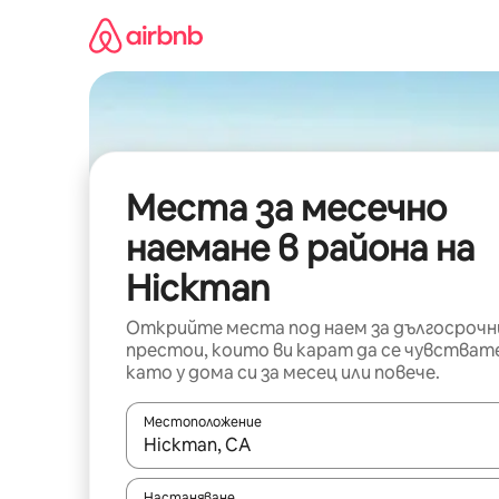
Пропускане
към
съдържанието
Места за месечно
наемане в района на
Hickman
Открийте места под наем за дългосрочн
престои, които ви карат да се чувстват
като у дома си за месец или повече.
Местоположение
Когато резултатите се покажат, използвайт
Настаняване