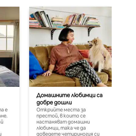
Домашните любимци са
добре дошли
а е
Открийте места за
не.
престой, в които се
ай
настаняват домашни
любимци, така че да
и
доведете четириногия си