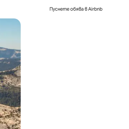
Пуснете обява в Airbnb
окосване или плъзгане.