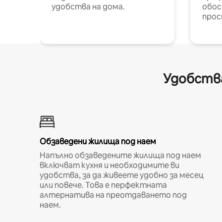
удобства на дома.
обос
прос
Удобства
Обзаведени жилища под наем
Напълно обзаведените жилища под наем
включват кухня и необходимите ви
удобства, за да живеете удобно за месец
или повече. Това е перфектната
алтернатива на преотдаването под
наем.