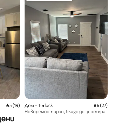
Средна оценка: 5 от 5, 19 отзива
5 (19)
Дом – Turlock
Средна оценка: 5
5 (27)
Новоремонтиран, близо до центъра
цени