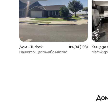
Дом – Turlock
Средна оценка: 4,94 о
4,94 (103)
Къща за 
Нашето щастливо място
Малък гр
Дом