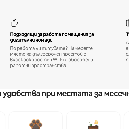
Подходящи за работа помещения за
Т
дигитални номади
A
По работа ли пътувате? Намерете
а
място за дългосрочен престой с
с
високоскоростен Wi-Fi и обособени
п
работни пространства.
 удобства при местата за месеч