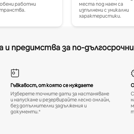
обени работни
места под наем са
транства.
изпълнени с уникални
характеристики.
 и предимства за по-дългосрочн
Гъвкавост, от която се нуждаете
О
Изберете точните дати за настаняване
С
и напускане и резервирайте лесно онлайн,
н
без допълнителни задължения и
м
документи.*
т