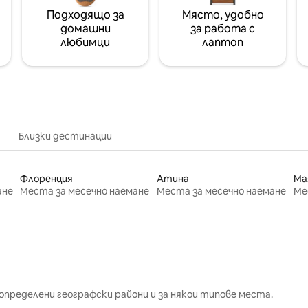
Подходящо за
Място, удобно
домашни
за работа с
любимци
лаптоп
Близки дестинации
Флоренция
Атина
Ма
ане
Места за месечно наемане
Места за месечно наемане
Ме
определени географски райони и за някои типове места.