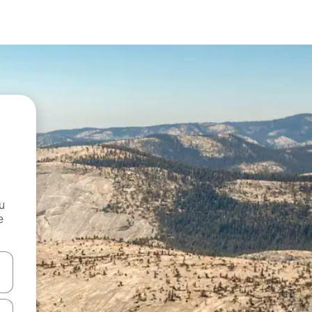
и
е
е клавишите със стрелки нагоре и надолу или навигирайте с д