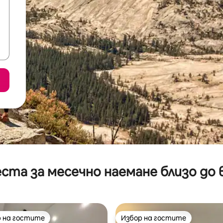
ста за месечно наемане близо до 
 на гостите
Избор на гостите
улярен избор на гостите
Избор на гостите