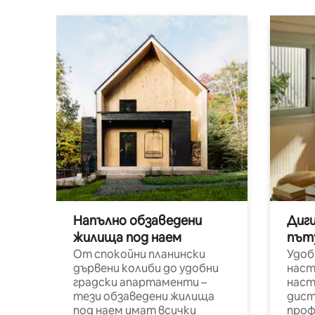
Напълно обзаведени
Диг
жилища под наем
път
От спокойни планински
Удоб
дървени колиби до удобни
наст
градски апартаменти –
наст
тези обзаведени жилища
дист
под наем имат всички
проф