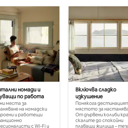
итални номади и
Включва сладко
уващи по работа
изкушение
ни места за
Понякога дестинацият
аняване на номадски
мястото за настанява
роени и работещи
От дървени колиби кр
анционно
скалите до спокойни
есионалисти с Wi-Fi и
плаващи жилища – тез