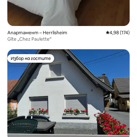
Апартамент – Herrlisheim
Средна оценка
4,98 (174)
Gîte „Chez Paulette“
Избор на гостите
Избор на гостите