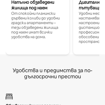
Напълно обзаведени
Дигитални н
жилища под наем
пътуващи п
От спокойни планински
Удобни места
дървени колиби до удобни
настаняване 
градски апартаменти –
настроени и
тези обзаведени жилища
дистанционн
под наем имат всички
професионалис
удобства на дома.
обособени р
пространств
Удобства и предимства за по-
дългосрочни престои