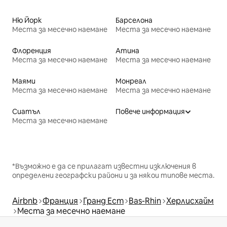
Ню Йорк
Барселона
Места за месечно наемане
Места за месечно наемане
Флоренция
Атина
Места за месечно наемане
Места за месечно наемане
Маями
Монреал
Места за месечно наемане
Места за месечно наемане
Сиатъл
Повече информация
Места за месечно наемане
*Възможно е да се прилагат известни изключения в
определени географски райони и за някои типове места.
Airbnb
Франция
Гранд Ест
Bas-Rhin
Херлисхайм
Места за месечно наемане