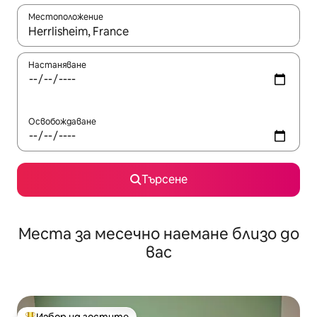
Местоположение
Когато резултатите се покажат, използвайте клавишите 
Настаняване
Освобождаване
Търсене
Места за месечно наемане близо до
вас