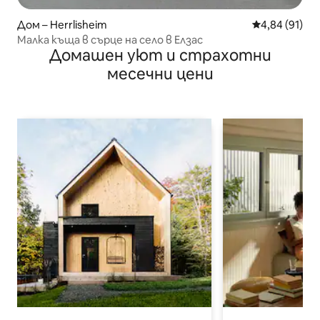
Дом – Herrlisheim
Средна оценк
4,84 (91)
Малка къща в сърце на село в Елзас
Домашен уют и страхотни
месечни цени