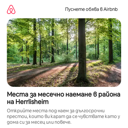
Пропускане
към
Пуснете обява в Airbnb
съдържанието
Места за месечно наемане в района
на Herrlisheim
Открийте места под наем за дългосрочни
престои, които ви карат да се чувствате като у
дома си за месец или повече.