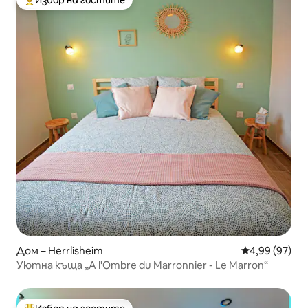
Избор на гостите
Най-популярен избор на гостите
Дом – Herrlisheim
Средна оценк
4,99 (97)
Уютна къща „A l'Ombre du Marronnier - Le Marron“