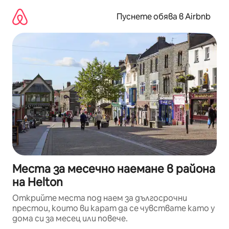
Пропускане
към
Пуснете обява в Airbnb
съдържанието
Места за месечно наемане в района
на Helton
Открийте места под наем за дългосрочни
престои, които ви карат да се чувствате като у
дома си за месец или повече.