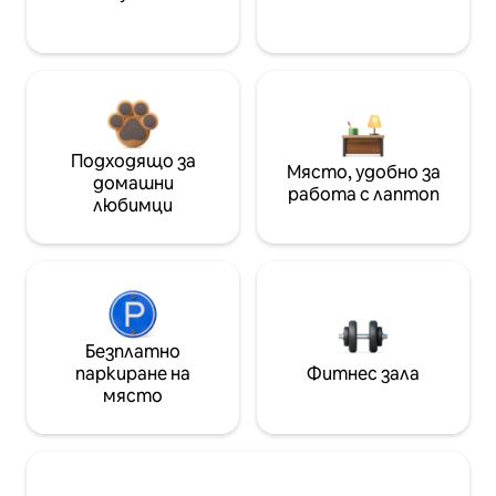
Подходящо за
Място, удобно за
домашни
работа с лаптоп
любимци
Безплатно
паркиране на
Фитнес зала
място