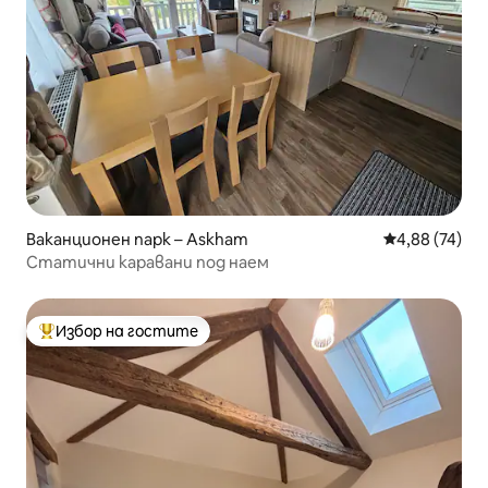
Ваканционен парк – Askham
Средна оценк
4,88 (74)
Статични каравани под наем
Избор на гостите
Най-популярен избор на гостите