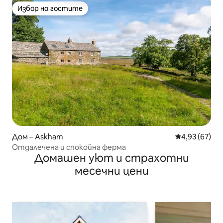
Избор на гостите
Избор на гостите
Дом – Askham
Средна оценк
4,93 (67)
Отдалечена и спокойна ферма
Домашен уют и страхотни
месечни цени