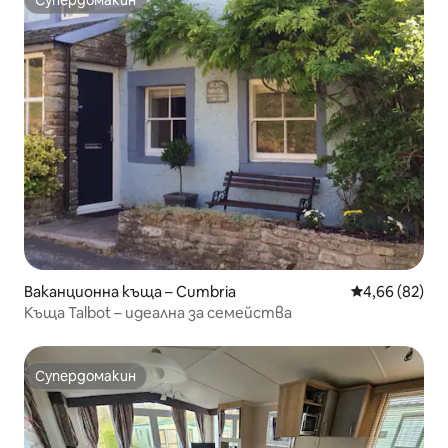
Супердомакин
Супердомакин
Ваканционна къща – Cumbria
Средна оценк
4,66 (82)
Къща Talbot – идеална за семейства
Супердомакин
Супердомакин