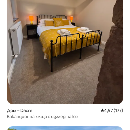
Дом – Dacre
Средна оценка
4,97 (177)
Ваканционна къща с изглед на юг