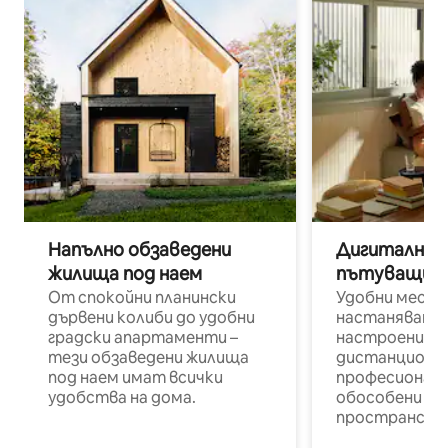
Напълно обзаведени
Дигитални н
жилища под наем
пътуващи п
От спокойни планински
Удобни места
дървени колиби до удобни
настаняване 
градски апартаменти –
настроени и
тези обзаведени жилища
дистанционн
под наем имат всички
професионалис
удобства на дома.
обособени р
пространств