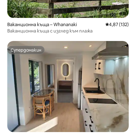
Ваканционна къща – Whananaki
Средна оценка
4,87 (132)
Ваканционна къща с изглед към плажа
Супердомакин
Супердомакин