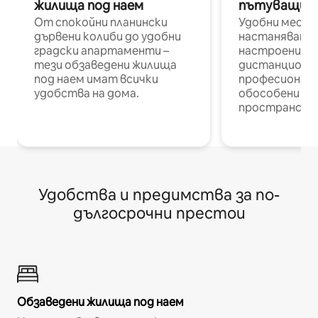
жилища под наем
пътуващи п
От спокойни планински
Удобни места
дървени колиби до удобни
настаняване 
градски апартаменти –
настроени и
тези обзаведени жилища
дистанционн
под наем имат всички
професионалис
удобства на дома.
обособени р
пространств
Удобства и предимства за по-
дългосрочни престои
Обзаведени жилища под наем