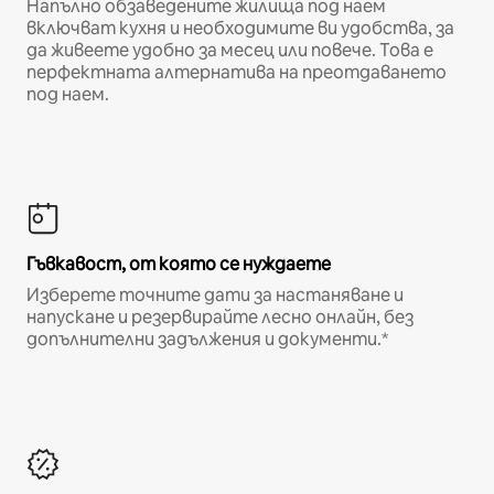
Напълно обзаведените жилища под наем
включват кухня и необходимите ви удобства, за
да живеете удобно за месец или повече. Това е
перфектната алтернатива на преотдаването
под наем.
Гъвкавост, от която се нуждаете
Изберете точните дати за настаняване и
напускане и резервирайте лесно онлайн, без
допълнителни задължения и документи.*