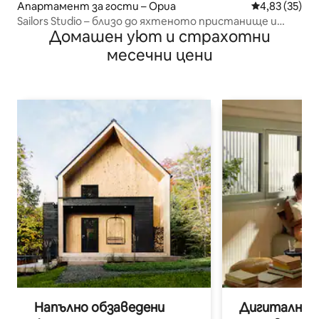
Апартамент за гости – Opua
Средна оценк
4,83 (35)
Sailors Studio – близо до яхтеното пристанище и
Домашен уют и страхотни
велосипедната пътека
месечни цени
Напълно обзаведени
Дигитални н