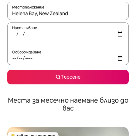
Местоположение
Когато резултатите се покажат, използвайте клавишите 
Настаняване
Освобождаване
Търсене
Места за месечно наемане близо до
вас