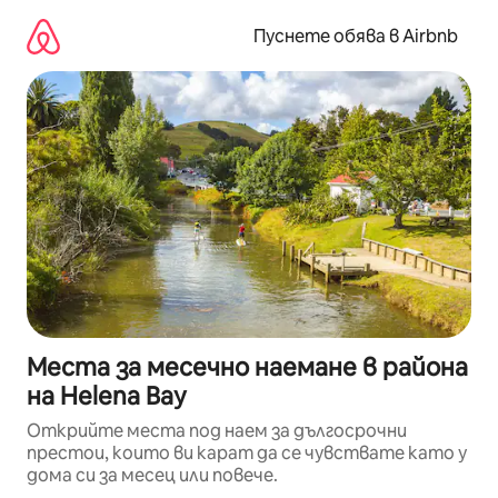
Пропускане
към
Пуснете обява в Airbnb
съдържанието
Места за месечно наемане в района
на Helena Bay
Открийте места под наем за дългосрочни
престои, които ви карат да се чувствате като у
дома си за месец или повече.