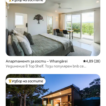
Избор на гостите
Най-популярен избор на гостите
Апартамент за гости – Whangārei
Средна оценк
4,89 (28)
Уединение в Top Shelf. Този популярен bnb се
завръща.
Избор на гостите
Най-популярен избор на гостите