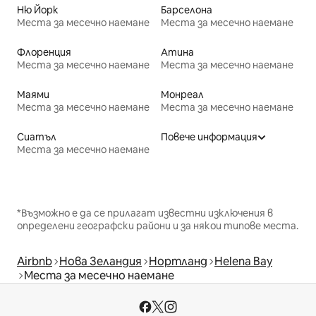
Ню Йорк
Барселона
Места за месечно наемане
Места за месечно наемане
Флоренция
Атина
Места за месечно наемане
Места за месечно наемане
Маями
Монреал
Места за месечно наемане
Места за месечно наемане
Сиатъл
Повече информация
Места за месечно наемане
*Възможно е да се прилагат известни изключения в
определени географски райони и за някои типове места.
Airbnb
Нова Зеландия
Нортланд
Helena Bay
Места за месечно наемане