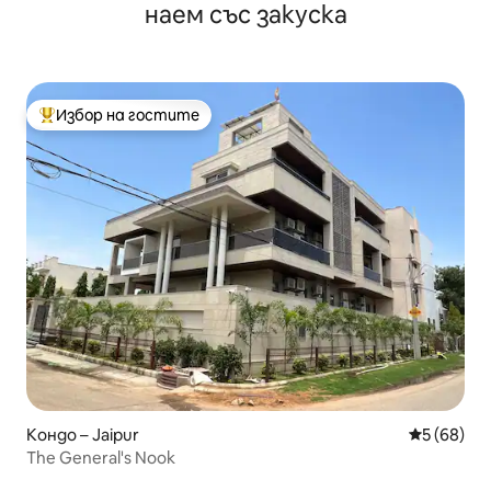
наем със закуска
Избор на гостите
Най-популярен избор на гостите
Кондо – Jaipur
Средна оц
5 (68)
The General's Nook