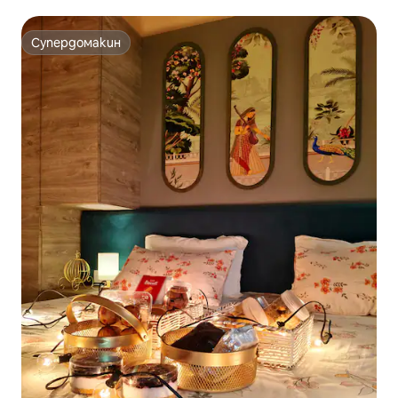
града |
Супердомакин
Супердомакин