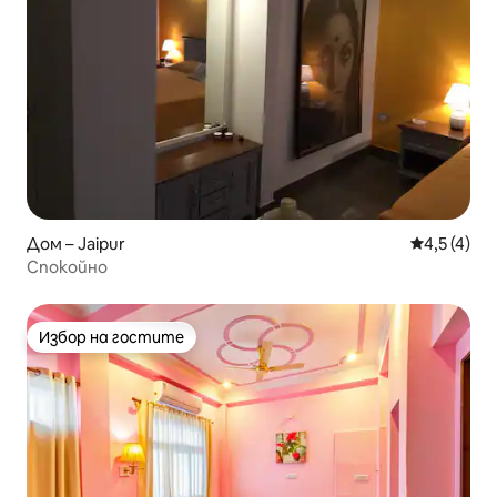
Дом – Jaipur
Средна оце
4,5 (4)
Спокойно
Избор на гостите
Избор на гостите