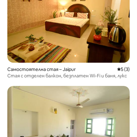
Самостоятелна стая – Jaipur
Средна о
5 (3)
Стая с отделен балкон, безплатен Wi-Fi и баня, лукс