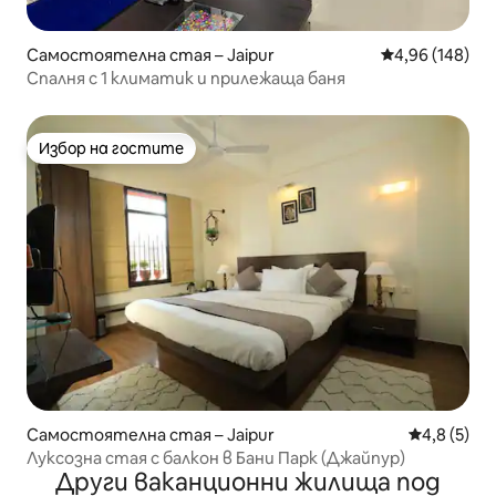
Самостоятелна стая – Jaipur
Средна оценка
4,96 (148)
Спалня с 1 климатик и прилежаща баня
Избор на гостите
Избор на гостите
Самостоятелна стая – Jaipur
Средна оце
4,8 (5)
Луксозна стая с балкон в Бани Парк (Джайпур)
Други ваканционни жилища под