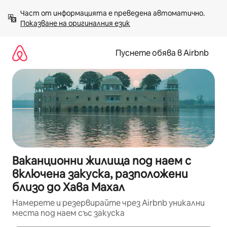
Пропускане
Част от информацията е преведена автоматично. 
към
Показване на оригиналния език
съдържанието
Пуснете обява в Airbnb
Ваканционни жилища под наем с
включена закуска, разположени
близо до Хава Махал
Намерете и резервирайте чрез Airbnb уникални
места под наем със закуска