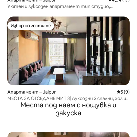
Уютен и луксозен апартамент тип студио,
подходящ за двойки
Избор на гостите
Избор на гостите
Апартамент – Jaipur
Средна о
5 (9)
МЕСТА ЗА ОТСЕДАНЕ МИТ 3| Луксозни 2 спални, хол и
Места под наем с нощувка и
кухня | Просторни и удобни
закуска