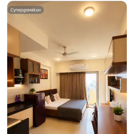
Супердомакин
Супердомакин