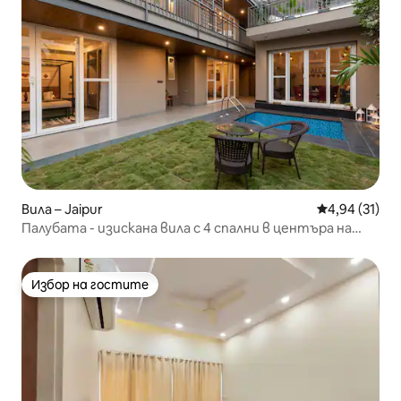
Вила – Jaipur
Средна оценк
4,94 (31)
Палубата - изискана вила с 4 спални в центъра на
града
Избор на гостите
Избор на гостите