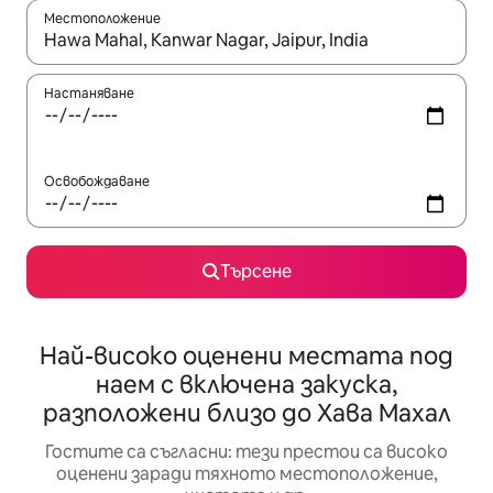
Местоположение
Когато резултатите се покажат, използвайте клавишите 
Настаняване
Освобождаване
Търсене
Най-високо оценени местата под
наем с включена закуска,
разположени близо до Хава Махал
Гостите са съгласни: тези престои са високо
оценени заради тяхното местоположение,