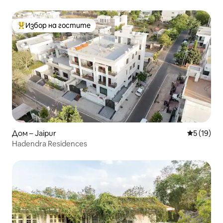
Избор на гостите
Най-популярен избор на гостите
Дом – Jaipur
Средна оц
5 (19)
Hadendra Residences