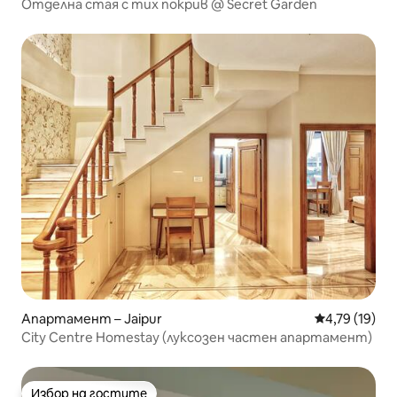
Отделна стая с тих покрив @ Secret Garden
Апартамент – Jaipur
Средна оценк
4,79 (19)
City Centre Homestay (луксозен частен апартамент)
Избор на гостите