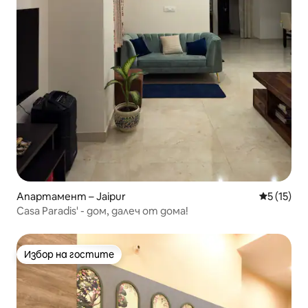
Апартамент – Jaipur
Средна оц
5 (15)
Casa Paradis' - дом, далеч от дома!
Избор на гостите
Избор на гостите