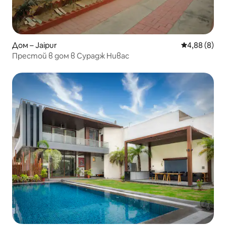
Дом – Jaipur
Средна оцен
4,88 (8)
Престой в дом в Сурадж Нивас