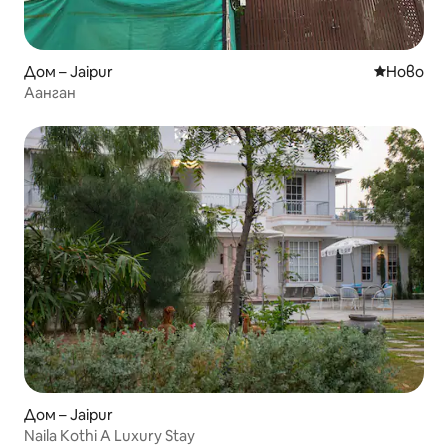
Дом – Jaipur
Ново мяс
Ново
Аанган
Дом – Jaipur
Naila Kothi A Luxury Stay