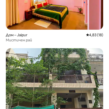
Дом – Jaipur
Средна оценк
4,83 (18)
Мистичен рай