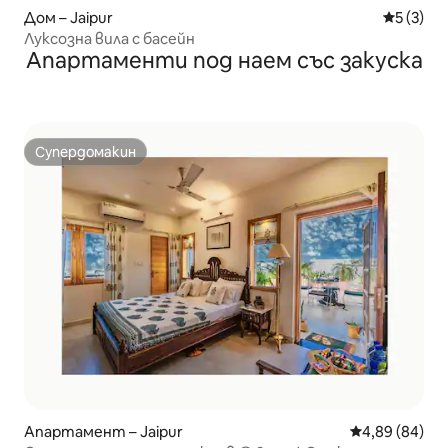
Дом – Jaipur
Средна о
5 (3)
Луксозна вила с басейн
Апартаменти под наем със закуска
Супердомакин
Супердомакин
Апартамент – Jaipur
Средна оценк
4,89 (84)