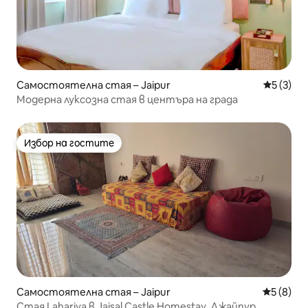
Самостоятелна стая – Jaipur
Средна о
5 (3)
Модерна луксозна стая в центъра на града
Избор на гостите
Избор на гостите
Самостоятелна стая – Jaipur
Средна о
5 (8)
Стая Lahariya в Jaisal Castle Homestay, Джайпур.