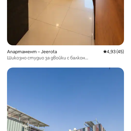
Апартамент – Jeerota
Средна оценк
4,93 (45)
Шикозно студио за двойки с балкон
„Жулиета“|HiSpeedWifi