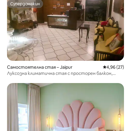
Супердомакин
Супердомакин
Самостоятелна стая – Jaipur
Средна оценк
4,96 (27)
Луксозна климатична стая с просторен балкон,
включена закуска