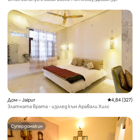
Дом – Jaipur
Средна оценка
4,84 (327)
Златната врата - изглед към Аравали Хилс
Супердомакин
Супердомакин