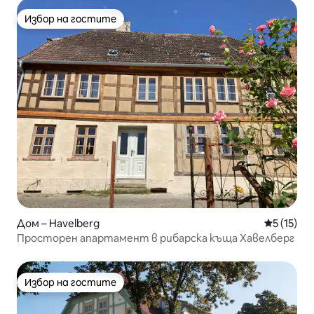
Избор на гостите
Избор на гостите
Дом – Havelberg
Средна оц
5 (15)
Просторен апартамент в рибарска къща Хавелберг
Избор на гостите
Избор на гостите