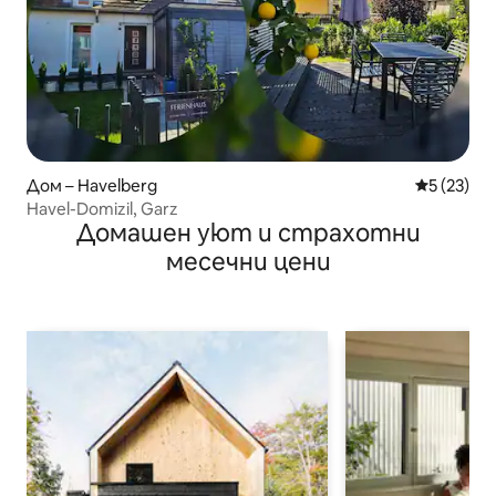
Дом – Havelberg
Средна оц
5 (23)
Havel-Domizil, Garz
Домашен уют и страхотни
месечни цени