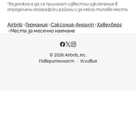
*Възможно е да се прилагат известни изключения в
определени географски райони и за някои типове места.
Airbnb
Германия
Саксония-Анхалт
Хавелберг
Места за месечно наемане
© 2026 Airbnb, Inc.
Поверителност
Условия