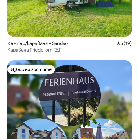
Кемпер/каравана – Sandau
Средна оц
5 (19)
Каравана Friedel от ГДР
Избор на гостите
Избор на гостите