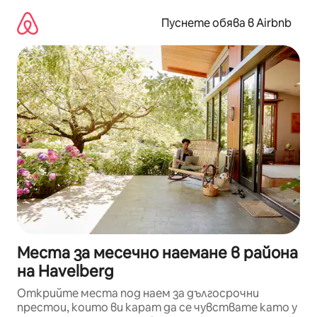
Пропускане
към
Пуснете обява в Airbnb
съдържанието
Места за месечно наемане в района
на Havelberg
Открийте места под наем за дългосрочни
престои, които ви карат да се чувствате като у