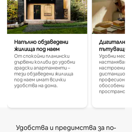
Напълно обзаведени
Дигитални н
жилища под наем
пътуващи п
От спокойни планински
Удобни места
дървени колиби до удобни
настаняване 
градски апартаменти –
настроени и
тези обзаведени жилища
дистанционн
под наем имат всички
професионалис
удобства на дома.
обособени р
пространств
Удобства и предимства за по-