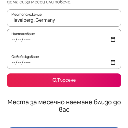
дома си за месец или повече.
Местоположение
Когато резултатите се покажат, използвайте клавишите 
Настаняване
Освобождаване
Търсене
Места за месечно наемане близо до
вас