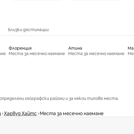
Близки дестинации
Флоренция
Атина
Ма
ане
Места за месечно наемане
Места за месечно наемане
Ме
определени географски райони и за някои типове места.
и
Харвуд Хайтс
Места за месечно наемане