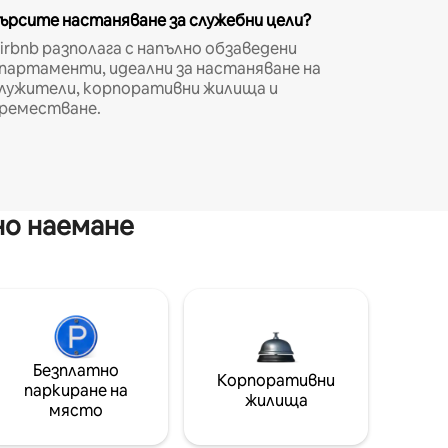
ърсите настаняване за служебни цели?
irbnb разполага с напълно обзаведени
партаменти, идеални за настаняване на
лужители, корпоративни жилища и
реместване.
но наемане
Безплатно
Корпоративни
паркиране на
жилища
място