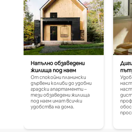
Напълно обзаведени
Диг
жилища под наем
път
От спокойни планински
Удоб
дървени колиби до удобни
наст
градски апартаменти –
наст
тези обзаведени жилища
дист
под наем имат всички
проф
удобства на дома.
обос
прос