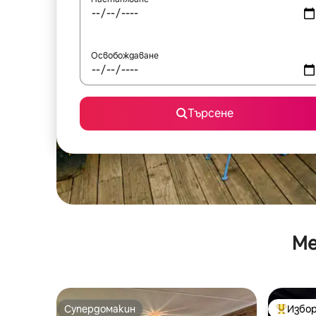
Освобождаване
Търсене
Ме
Супердомакин
Избор
Супердомакин
Най-поп