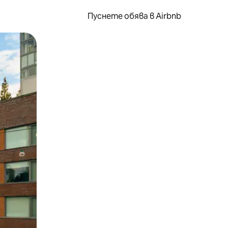
Пуснете обява в Airbnb
окосване или плъзгане.