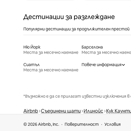
Дестинации за разглеждане
Популярни дестинации за продължителен престой
Ню Йорк
Барселона
Места за месечно наемане
Места за месечно наем
Сиатъл
Повече информация
Места за месечно наемане
*Възможно е да се прилагат известни изключения в 
Airbnb
Съединени щати
Илинойс
Кук Каунт
© 2026 Airbnb, Inc.
Поверителност
Условия