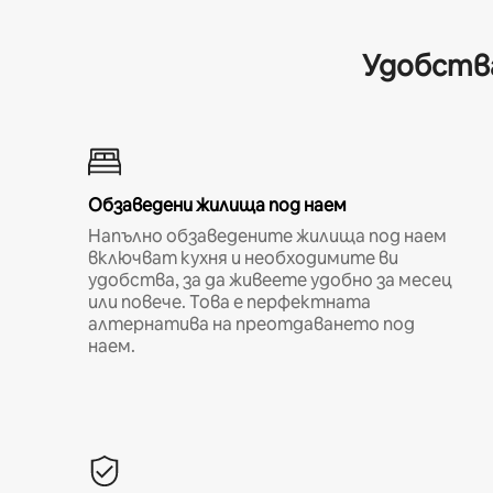
Удобства
Обзаведени жилища под наем
Напълно обзаведените жилища под наем
включват кухня и необходимите ви
удобства, за да живеете удобно за месец
или повече. Това е перфектната
алтернатива на преотдаването под
наем.