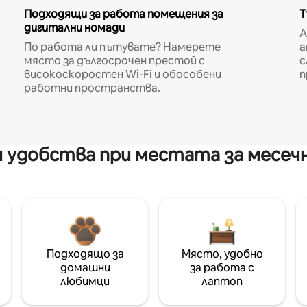
Подходящи за работа помещения за
Т
дигитални номади
A
По работа ли пътувате? Намерете
а
място за дългосрочен престой с
с
високоскоростен Wi-Fi и обособени
п
работни пространства.
 удобства при местата за месеч
Подходящо за
Място, удобно
домашни
за работа с
любимци
лаптоп