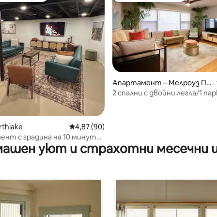
Апартамент – Мелроуз Па
рк
2 спални с двойни легла/1 пар
 от 5, 9 отзива
мин до О'Хеър и Олстейт
rthlake
Средна оценка: 4,87 от 5, 90 отзива
4,87 (90)
нт с градина на 10 минути
ашен уют и страхотни месечни 
е О'Хеър с двор и барбекю