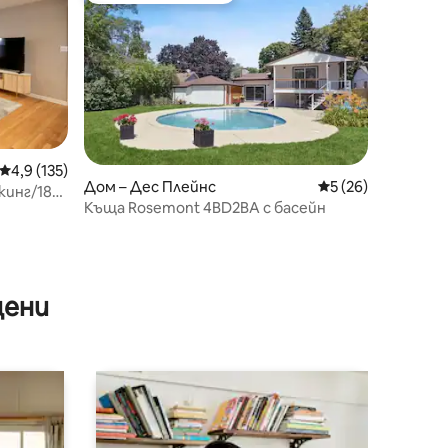
Средна оценка: 4,9 от 5, 135 отзива
4,9 (135)
Дом – Дес Плейнс
Средна оценка: 5
5 (26)
кинг/18
Къща Rosemont 4BD2BA с басейн
цени