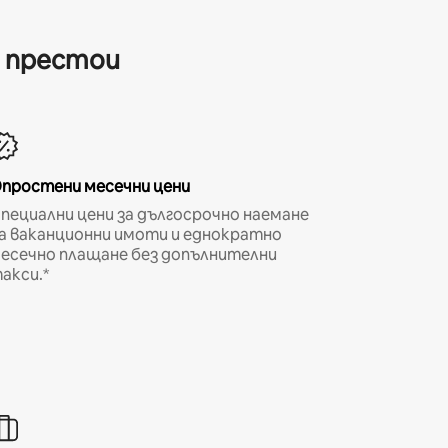
и престои
простени месечни цени
пециални цени за дългосрочно наемане
а ваканционни имоти и еднократно
есечно плащане без допълнителни
акси.*