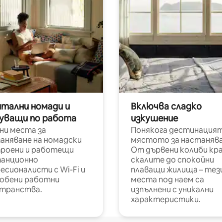
итални номади и
Включва сладко
уващи по работа
изкушение
ни места за
Понякога дестинацият
аняване на номадски
мястото за настанява
роени и работещи
От дървени колиби кр
анционно
скалите до спокойни
есионалисти с Wi-Fi и
плаващи жилища – тез
обени работни
места под наем са
транства.
изпълнени с уникални
характеристики.