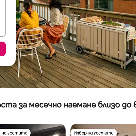
ста за месечно наемане близо до 
 на гостите
Избор на гостите
улярен избор на гостите
Избор на гостите