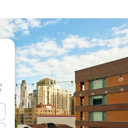
и
е
е клавишите със стрелки нагоре и надолу или навигирайте с д