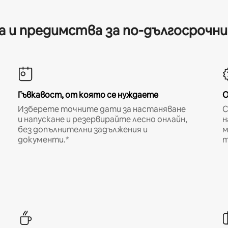
 и предимства за по-дългосрочн
Гъвкавост, от която се нуждаете
О
Изберете точните дати за настаняване
С
и напускане и резервирайте лесно онлайн,
н
без допълнителни задължения и
м
документи.*
т