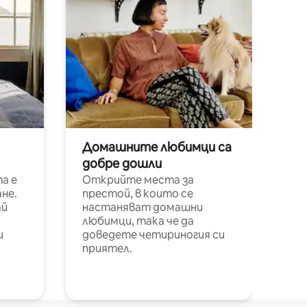
Домашните любимци са
добре дошли
а е
Открийте места за
не.
престой, в които се
ай
настаняват домашни
любимци, така че да
и
доведете четириногия си
приятел.