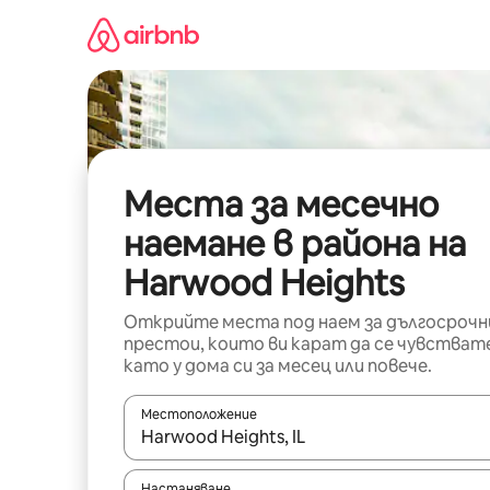
Пропускане
към
съдържанието
Места за месечно
наемане в района на
Harwood Heights
Открийте места под наем за дългосрочн
престои, които ви карат да се чувстват
като у дома си за месец или повече.
Местоположение
Когато резултатите се покажат, използвайт
Настаняване