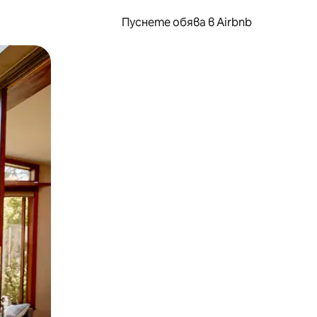
Пуснете обява в Airbnb
окосване или плъзгане.