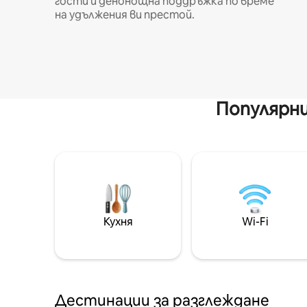
гости и денонощна поддръжка по време
на удължения ви престой.
Популярни
Кухня
Wi-Fi
Дестинации за разглеждане