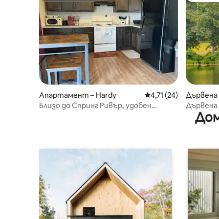
Апартамент – Hardy
Средна оценка: 4,71 
4,71 (24)
Дървена 
Близо до Спринг Ривър, удобен
Дървена 
Дом
апартамент № 2 в центъра на Харди
край езе