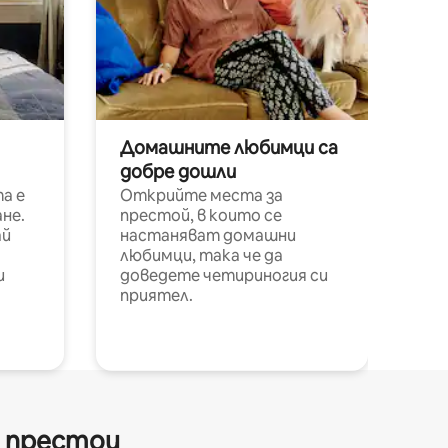
Домашните любимци са
добре дошли
а е
Открийте места за
не.
престой, в които се
ай
настаняват домашни
любимци, така че да
и
доведете четириногия си
приятел.
и престои