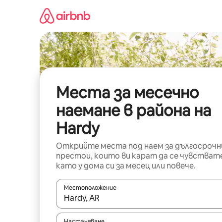
Пропускане
към
съдържанието
Места за месечно
наемане в района на
Hardy
Открийте места под наем за дългосрочн
престои, които ви карат да се чувстват
като у дома си за месец или повече.
Местоположение
Когато резултатите се покажат, използвайт
Настаняване