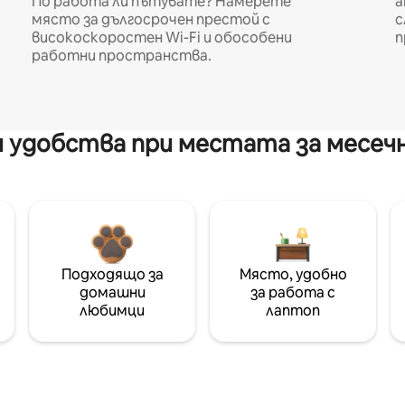
По работа ли пътувате? Намерете
а
място за дългосрочен престой с
с
високоскоростен Wi-Fi и обособени
п
работни пространства.
 удобства при местата за месеч
Подходящо за
Място, удобно
домашни
за работа с
любимци
лаптоп