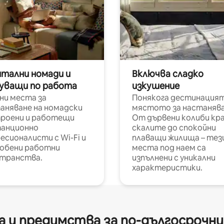
итални номади и
Включва сладко
уващи по работа
изкушение
ни места за
Понякога дестинацият
аняване на номадски
мястото за настанява
роени и работещи
От дървени колиби кр
анционно
скалите до спокойни
есионалисти с Wi-Fi и
плаващи жилища – тез
обени работни
места под наем са
транства.
изпълнени с уникални
характеристики.
 и предимства за по-дългосрочн