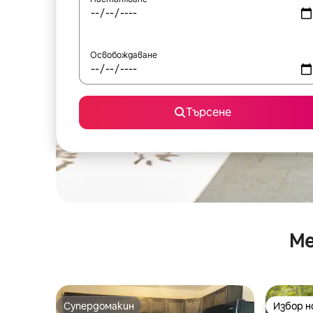
Освобождаване
Търсене
Ме
Супердомакин
Избор 
Супердомакин
Избор 