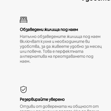
Обзаведени жилища под наем
Напълно обзаведените жилища под наем
включват кухня и необходимите ви
удобства, за да живеете удобно за месец
или повече. Това е перфектната
алтернатива на преотдаването под
наем.
Резервирайте уверено
Отзиви от доверената ни общност от