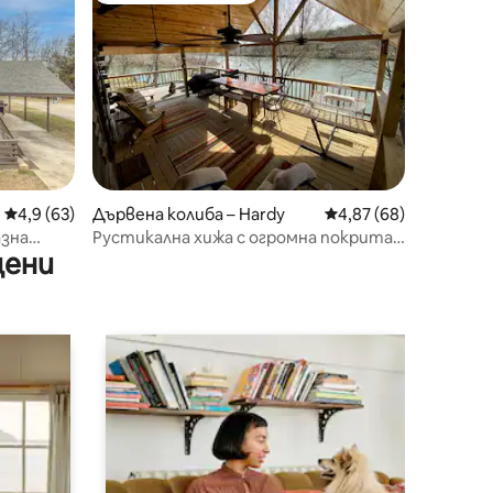
Средна оценка: 4,9 от 5, 63 отзива
4,9 (63)
Дървена колиба – Hardy
Средна оценка: 4,87
4,87 (68)
азна
Рустикална хижа с огромна покрита
цени
ринг
веранда