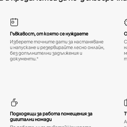
Гъвкавост, от която се нуждаете
О
Изберете точните дати за настаняване
С
и напускане и резервирайте лесно онлайн,
н
без допълнителни задължения и
м
документи.*
т
Подходящи за работа помещения за
Т
дигитални номади
A