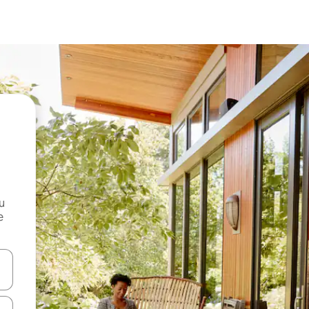
и
е
е клавишите със стрелки нагоре и надолу или навигирайте с д