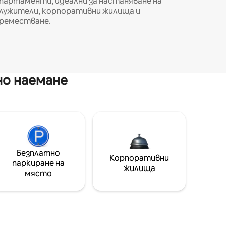
партаменти, идеални за настаняване на
лужители, корпоративни жилища и
реместване.
но наемане
Безплатно
Корпоративни
паркиране на
жилища
място