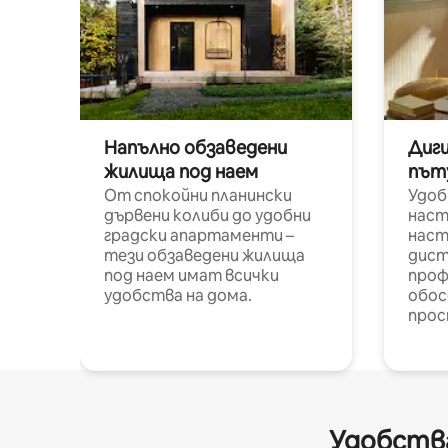
Напълно обзаведени
Диг
жилища под наем
път
От спокойни планински
Удоб
дървени колиби до удобни
наст
градски апартаменти –
наст
тези обзаведени жилища
дист
под наем имат всички
проф
удобства на дома.
обос
прос
Удобства