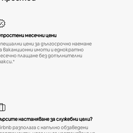
простени месечни цени
пециални цени за дългосрочно наемане
а ваканционни имоти и еднократно
есечно плащане без допълнителни
акси.*
ърсите настаняване за служебни цели?
irbnb разполага с напълно обзаведени