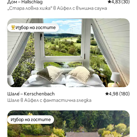
Дом – Hallschlag
Средна оценк
4,83 (30)
„Стара ловна хижа“ в Айфел с външна сауна
Избор на гостите
Най-популярен избор на гостите
Шале́ – Kerschenbach
Средна оценка
4,98 (180)
Шале в Айфел с фантастична гледка
Избор на гостите
Избор на гостите