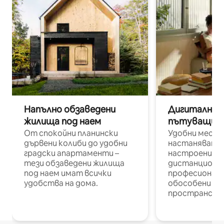
Напълно обзаведени
Дигитални н
жилища под наем
пътуващи п
От спокойни планински
Удобни места
дървени колиби до удобни
настаняване 
градски апартаменти –
настроени и
тези обзаведени жилища
дистанционн
под наем имат всички
професионалис
удобства на дома.
обособени р
пространств