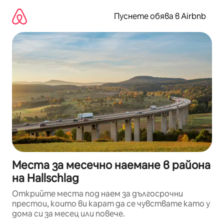
Пропускане
към
Пуснете обява в Airbnb
съдържанието
Места за месечно наемане в района
на Hallschlag
Открийте места под наем за дългосрочни
престои, които ви карат да се чувствате като у
дома си за месец или повече.