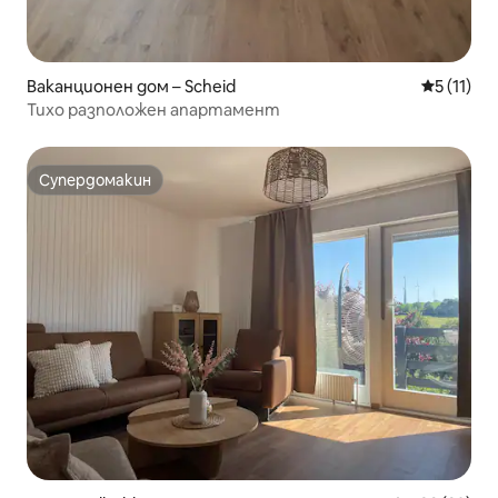
Ваканционен дом – Scheid
Средна оц
5 (11)
Тихо разположен апартамент
Супердомакин
Супердомакин