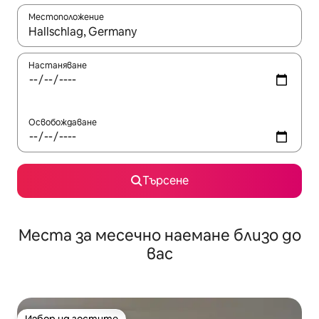
Местоположение
Когато резултатите се покажат, използвайте клавишите 
Настаняване
Освобождаване
Търсене
Места за месечно наемане близо до
вас