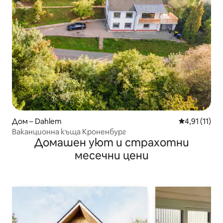
Дом – Dahlem
Средна оцен
4,91 (11)
Ваканционна къща Кроненбург
Домашен уют и страхотни
месечни цени