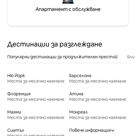
Апартамент с обслужване
Дестинации за разглеждане
Популярни дестинации за продължителен престой
Бли
Ню Йорк
Барселона
Места за месечно наемане
Места за месечно наемане
Флоренция
Атина
Места за месечно наемане
Места за месечно наемане
Маями
Монреал
Места за месечно наемане
Места за месечно наемане
Сиатъл
Повече информация
Места за месечно наемане