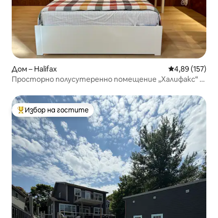
Дом – Halifax
Средна оценка
4,89 (157)
Просторно полусутеренно помещение „Халифакс“ с
климатик и безплатен паркинг
Избор на гостите
Най-популярен избор на гостите