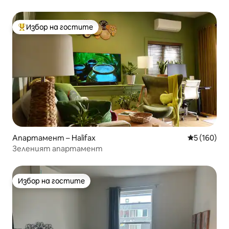
легло – Климатик!
Избор на гостите
Най-популярен избор на гостите
Апартамент – Halifax
Средна оце
5 (160)
Зеленият апартамент
Избор на гостите
Избор на гостите