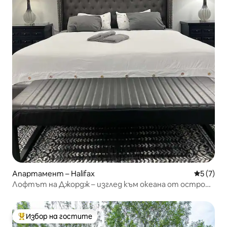
Апартамент – Halifax
Средна о
5 (7)
Лофтът на Джордж – изглед към океана от остров
Джордж
Избор на гостите
Най-популярен избор на гостите