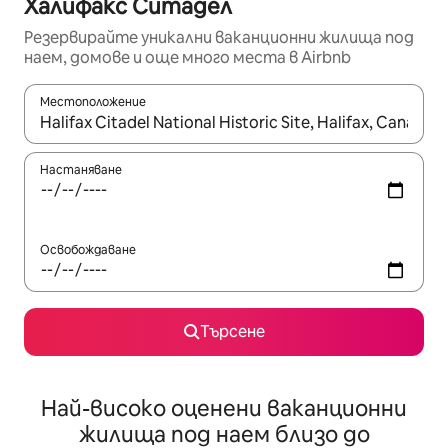
Халифакс Ситадел
Резервирайте уникални ваканционни жилища под
наем, домове и още много места в Airbnb
Местоположение
Когато резултатите се покажат, използвайте клавишите 
Настаняване
Освобождаване
Търсене
Най-високо оценени ваканционни
жилища под наем близо до