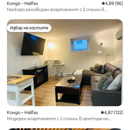
Кондо – Halifax
Средна оценк
4,89 (96)
Наскоро реновиран апартамент с 2 спални в
центъра
Избор на гостите
Избор на гостите
Кондо – Halifax
Средна оценка
4,87 (122)
Модерен апартамент с 2 спални в центъра на
Халифакс с паркинг!