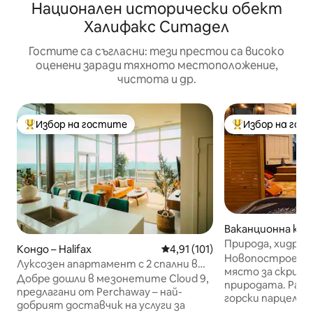
Национален исторически обект
Халифакс Ситадел
Гостите са съгласни: тези престои са високо
оценени заради тяхното местоположение,
чистота и др.
Избор на гостите
Избор на гос
Най-популярен избор на гостите
Най-популярен 
Ваканционна къща
ng Cove
Природа, хидром
Кондо – Halifax
Средна оценка: 4,91 от 5, 10
4,91 (101)
пътеки, огнище,
Новопостроено п
Луксозен апартамент с 2 спални в
място за скрива
центъра на Халифакс!
Добре дошли в мезонетите Cloud 9,
природата. Разп
предлагани от Perchaway – най-
горски парцел от
добрият доставчик на услуги за
езеро до езерот