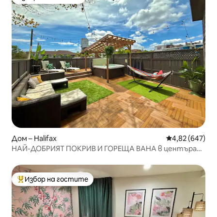
Избор на гостите
Дом – Halifax
Средна оценка
4,82 (647)
НАЙ-ДОБРИЯТ ПОКРИВ И ГОРЕЩА ВАНА в центъра
на Халифакс – 10 спални места!
Избор на гостите
Най-популярен избор на гостите