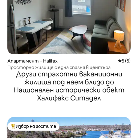
Апартамент – Halifax
Средна о
5 (5)
Просторно жилище с една спалня в центъра
Други страхотни ваканционни
жилища под наем близо до
Национален исторически обект
Халифакс Ситадел
Избор на гостите
Най-популярен избор на гостите