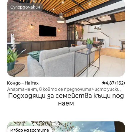
Супердомакин
Супердомакин
Кондо – Halifax
Средна оценка
4,87 (162)
Апартамент, в който се предпочита чисто уиски.
Подходящи за семейства къщи под
наем
Избор на гостите