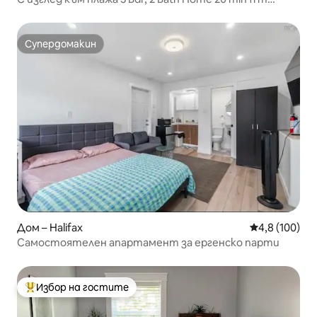
Halifax
Супердомакин
Супердомакин
Дом – Halifax
Средна оценк
4,8 (100)
Самостоятелен апартамент за ергенско парти
Избор на гостите
Най-популярен избор на гостите