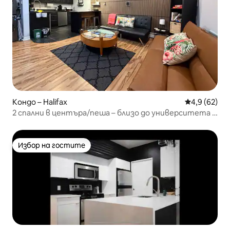
Кондо – Halifax
Средна оцен
4,9 (62)
2 спални в центъра/пеша – близо до университета и
болниците
Избор на гостите
Избор на гостите