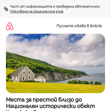
Пропускане
Част от информацията е преведена автоматично. 
към
Показване на оригиналния език
съдържанието
Пуснете обява в Airbnb
Места за престой близо до
Национален исторически обект