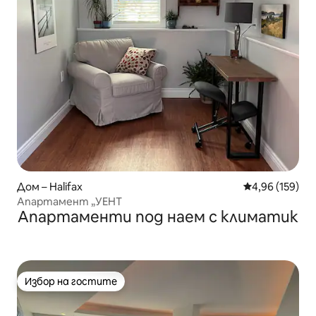
Дом – Halifax
Средна оценка
4,96 (159)
Апартамент „УЕНТ
Апартаменти под наем с климатик
Избор на гостите
Избор на гостите