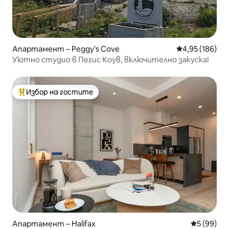
Апартамент – Peggy's Cove
Средна оценка
4,95 (186)
Уютно студио в Пегис Коув, включително закуска!
Избор на гостите
Най-популярен избор на гостите
Апартамент – Halifax
Средна оц
5 (99)