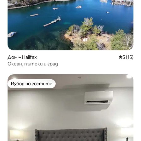
Дом – Halifax
Средна оц
5 (15)
Океан, пътеки и град
Избор на гостите
Избор на гостите