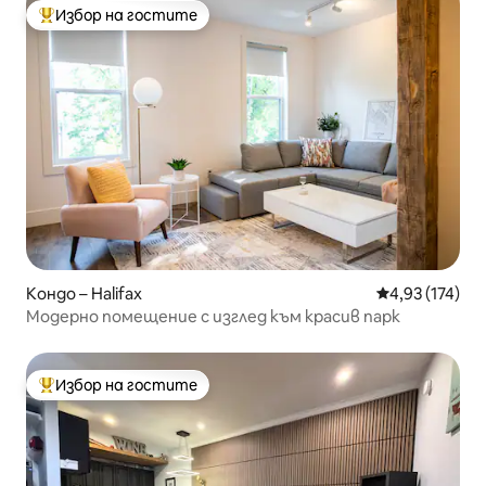
Избор на гостите
Най-популярен избор на гостите
Кондо – Halifax
Средна оценка
4,93 (174)
Модерно помещение с изглед към красив парк
Избор на гостите
Най-популярен избор на гостите