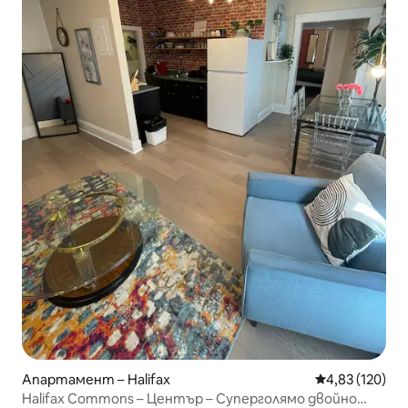
Апартамент – Halifax
Средна оценка
4,83 (120)
Halifax Commons – Център – Суперголямо двойно