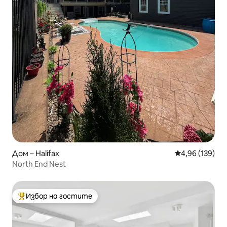
Дом – Halifax
Средна оценка
4,96 (139)
North End Nest
Избор на гостите
Най-популярен избор на гостите