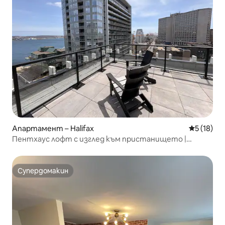
Апартамент – Halifax
Средна оц
5 (18)
Пентхаус лофт с изглед към пристанището |
Джакузи
Супердомакин
Супердомакин