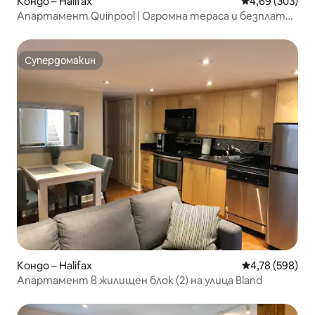
Кондо – Halifax
Средна оценка
4,69 (303)
Апартамент Quinpool | Огромна тераса и безплатен
паркинг
Супердомакин
Супердомакин
Кондо – Halifax
Средна оценка
4,78 (598)
Апартамент в жилищен блок (2) на улица Bland