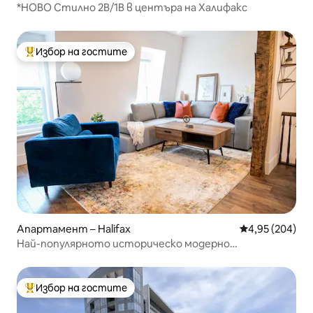
*НОВО Стилно 2B/1B в центъра на Халифакс
Избор на гостите
Най-популярен избор на гостите
Апартамент – Halifax
Средна оценка
4,95 (204)
Най-популярното историческо модерно
пространство на Халифакс
Избор на гостите
Най-популярен избор на гостите