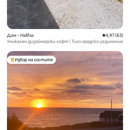
Дом – Halifax
Средна оценк
4,97 (63)
Уникален дизайнерски лофт | Тихо градско уединение
Избор на гостите
Най-популярен избор на гостите