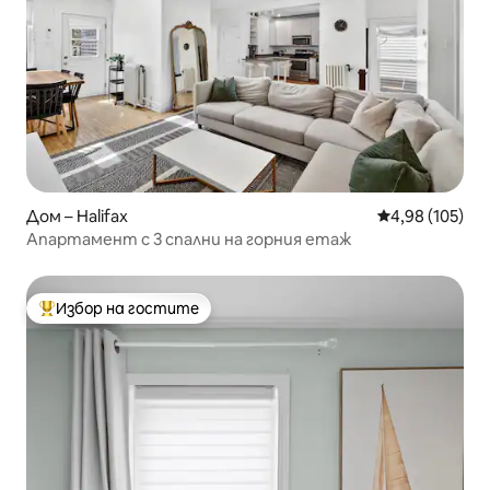
Дом – Halifax
Средна оценка
4,98 (105)
Апартамент с 3 спални на горния етаж
Избор на гостите
Най-популярен избор на гостите