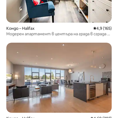
Кондо – Halifax
Средна оценк
4,9 (165)
Модерен апартамент в центъра на града в сграда с
историческо значение