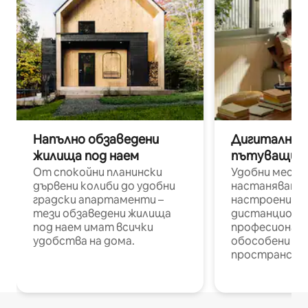
Напълно обзаведени
Дигитални н
жилища под наем
пътуващи п
От спокойни планински
Удобни места
дървени колиби до удобни
настаняване 
градски апартаменти –
настроени и
тези обзаведени жилища
дистанционн
под наем имат всички
професионалис
удобства на дома.
обособени р
пространств