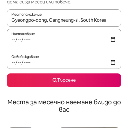
дома си за месец или повече.
Местоположение
Когато резултатите се покажат, използвайте клавишите 
Настаняване
Освобождаване
Търсене
Места за месечно наемане близо до
вас