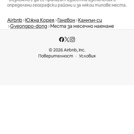
определени географски райони и за някои типове места.
Airbnb
Южна Корея
Гангвон
Каннън-си
Gyeongpo-dong
Места за месечно наемане
© 2026 Airbnb, Inc.
Поверителност
Условия