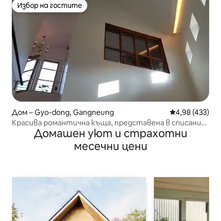
Избор на гостите
Избор на гостите
Дом – Gyo-dong, Gangneung
Средна оценка
4,98 (433)
Красива романтична къща, представена в списание
Домашен уют и страхотни
/ гара Гангнън / частен паркинг
месечни цени