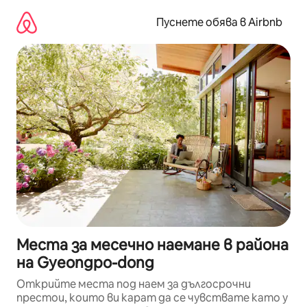
Пропускане
към
Пуснете обява в Airbnb
съдържанието
Места за месечно наемане в района
на Gyeongpo-dong
Открийте места под наем за дългосрочни
престои, които ви карат да се чувствате като у