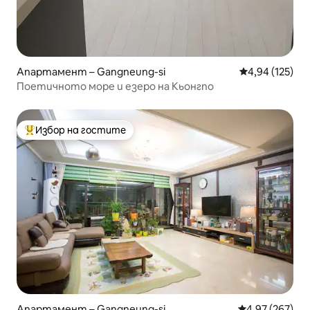
Апартамент – Gangneung-si
Средна оценка
4,94 (125)
Поетичното море и езеро на Кьонгпо
Избор на гостите
Най-популярен избор на гостите
Апартамент – Gangneung-si
Средна оценка
4,97 (267)