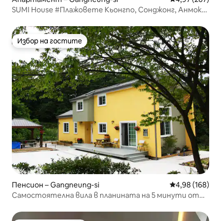
SUMI House #Плажовете Кьонгпо, Сонджонг, Анмок
#Семеен отдих #57PY
Избор на гостите
Избор на гостите
Пенсион – Gangneung-si
Средна оценка
4,98 (168)
Самостоятелна вила в планината на 5 минути от
Кьонгпходей