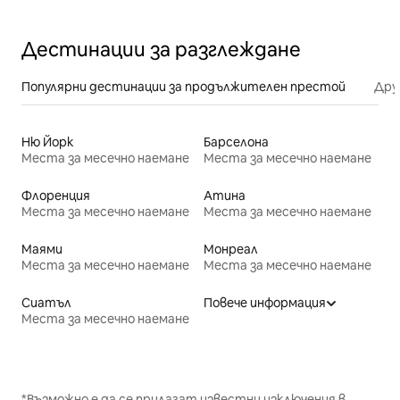
Дестинации за разглеждане
Популярни дестинации за продължителен престой
Дру
Ню Йорк
Барселона
Места за месечно наемане
Места за месечно наемане
Флоренция
Атина
Места за месечно наемане
Места за месечно наемане
Маями
Монреал
Места за месечно наемане
Места за месечно наемане
Сиатъл
Повече информация
Места за месечно наемане
*Възможно е да се прилагат известни изключения в