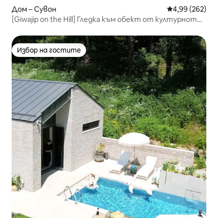
Дом – Сувон
Средна оценка
4,99 (262)
[Giwajip on the Hill] Гледка към обект от културното
наследство на ЮНЕСКО от 1985 г.
Избор на гостите
Избор на гостите