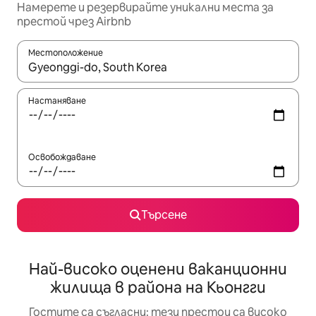
Намерете и резервирайте уникални места за
престой чрез Airbnb
Местоположение
Когато резултатите се покажат, използвайте клавишите 
Настаняване
Освобождаване
Търсене
Най-високо оценени ваканционни
жилища в района на Кьонгги
Гостите са съгласни: тези престои са високо