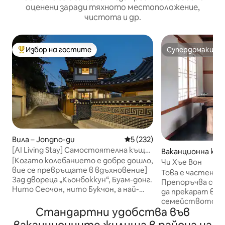
оценени заради тяхното местоположение,
чистота и др.
Избор на гостите
Супердомакин
Най-популярен избор на гостите
Супердомакин
Вила – Jongno-gu
Средна оценка: 5 от 5, 232
5 (232)
[AI Living Stay] Самостоятелна къща
Ваканционна къщ
ханок в Буам-дон, ДжонгноㅣWelcome
[Когато колебанието е добре дошло,
k-myeon, Chunch
Чи Хъе Вон
Mystics House Романтичен престой в
вие се превръщате в вдъхновение]
Това е частен ха
ханок
Зад двореца „Кьонбоккун“, Буам-донг.
Препоръчва се з
Нито Сеочон, нито Букчон, а най-
да прекарат вре
тихият квартал в Сеул. В края на
семейството или
тази алея имаше частна къща ханок.
Стандартни удобства във
за тези, които 
Мястото, където е отсядал
почивка или леч