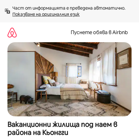
Пропускане
Част от информацията е преведена автоматично. 
към
Показване на оригиналния език
съдържанието
Пуснете обява в Airbnb
Ваканционни жилища под наем в
района на Кьонгги