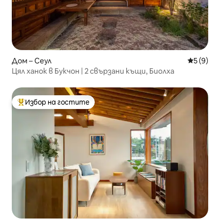
Дом – Сеул
Средна о
5 (9)
Цял ханок в Букчон | 2 свързани къщи, Биолха
Избор на гостите
Най-популярен избор на гостите