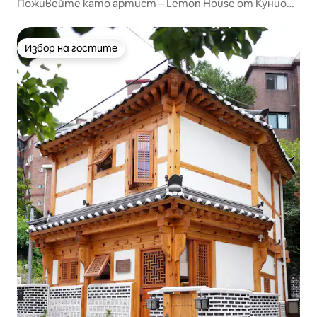
Поживейте като артист – Lemon House от Кунио
Кудо
Избор на гостите
Избор на гостите