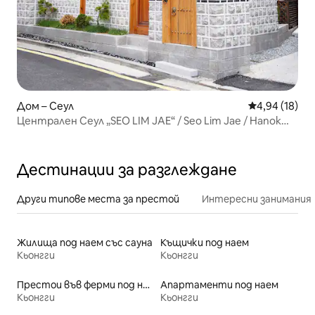
Дом – Сеул
Средна оценк
4,94 (18)
Централен Сеул „SEO LIM JAE“ / Seo Lim Jae / Hanok
престой
Дестинации за разглеждане
Други типове места за престой
Интересни занимания
Жилища под наем със сауна
Къщички под наем
Кьонгги
Кьонгги
Престои във ферми под наем
Апартаменти под наем
Кьонгги
Кьонгги