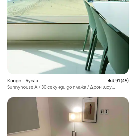
Кондо – Бусан
Средна оценк
4,91 (45)
Sunnyhouse A / 30 секунди до плажа / Дрон шоу
Myeongdang / 2 стаи, 2 бани, 3 легла