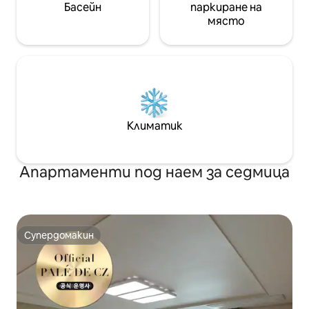
the SKY - 30 минути до пазара
ежедневен живот
Басейн
паркиране на
„Гукдже“ - Lotte World Adventure
Cea Stay, най-бл
място
Busan на 20 минути - Кабинковият
лифт „Сонгдо Марин“ – 30 минути -
Улица Jeonpo Cafe в Seomyeon на
30 минути - Ориукдо Скайуок
25 минути - Културно селище
Huinyeoul (Йондо) 30 минути -
10 минути до киноцентъра в Пусан
-10 минути до универсален магазин
Климатик
Shinsegae, клон Centum City
Апартаменти под наем за седмица
Супердомакин
Супердомакин