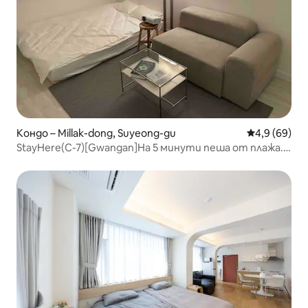
Кондо – Millak-dong, Suyeong-gu
Средна оцен
4,9 (69)
StayHere(C-7)[Gwangan]На 5 минути пеша от плажа.
Безплатен паркинг