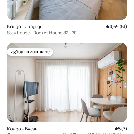
Кондо – Jung-gu
Средна оценк
4,69 (51)
Stay house - Rocket House 32 - 3F
Избор на гостите
Избор на гостите
Кондо – Бусан
Средна о
5 (7)