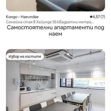
Кондо – Haeundae
Средна оцен
4,57 (7)
Семейна стая в Хейунде 55 квадратни метра
Самостоятелни апартаменти под
#Бякасан 10 секунди #Мипо #3 спални #Възможност
за готвене #Групово настаняване #DL1
наем
Избор на гостите
Избор на гостите