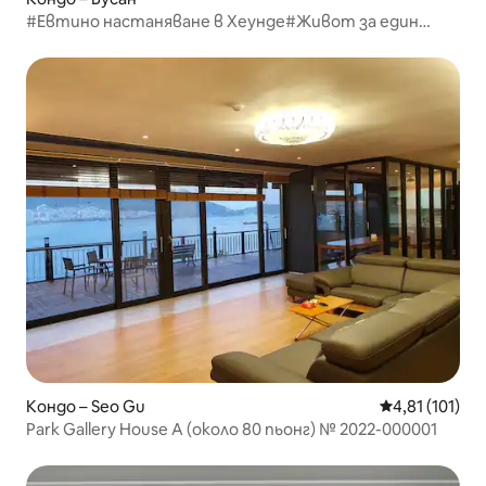
#Евтино настаняване в Хеунде#Живот за един
месец#За дългосрочно
пребиваване#Командировка#Практика#Дигитален
номад
Кондо – Seo Gu
Средна оценка
4,81 (101)
Park Gallery House A (около 80 пьонг) № 2022-000001