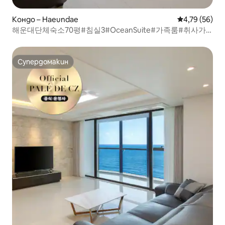
Кондо – Haeundae
Средна оценк
4,79 (56)
해운대단체숙소70평#침실3#OceanSuite#가족룸#취사가
능#바다감성#힐링스테이#RYS1
Супердомакин
Супердомакин