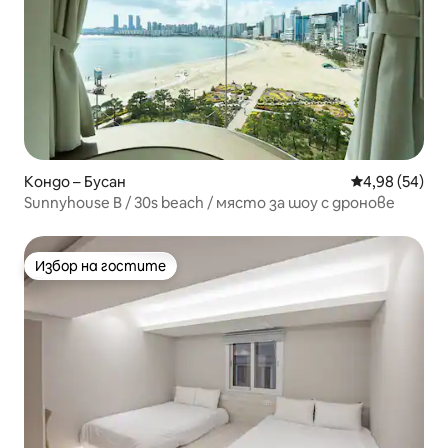
Кондо – Бусан
Средна оценк
4,98 (54)
Sunnyhouse B / 30s beach / място за шоу с дронове
Избор на гостите
Избор на гостите