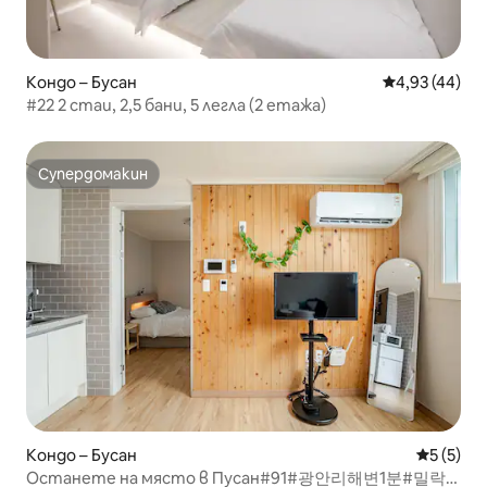
Кондо – Бусан
Средна оценк
4,93 (44)
#22 2 стаи, 2,5 бани, 5 легла (2 етажа)
Супердомакин
Супердомакин
Кондо – Бусан
Средна о
5 (5)
Останете на място в Пусан#91#광안리해변1분#밀락