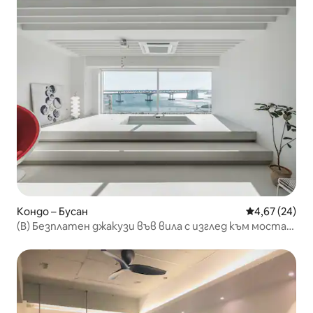
Кондо – Бусан
Средна оценк
4,67 (24)
(B) Безплатен джакузи във вила с изглед към моста
Гуанган #Специална оферта #3 минути до пазар
Милрак #30 секунди до плажа #Точно пред магазина
за удобство