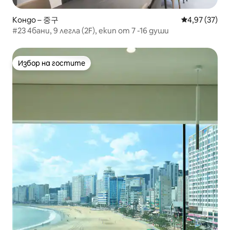
Кондо – 중구
Средна оценк
4,97 (37)
#23 4бани, 9 легла (2F), екип от 7 -16 души
Избор на гостите
Избор на гостите