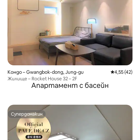
Кондо – Gwangbok-dong, Jung-gu
Средна оценк
4,55 (42)
Жилище – Rocket House 32 – 2F
Апартамент с басейн
Супердомакин
Супердомакин