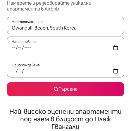
Намерете и резервирайте уникални
апартаменти в Airbnb
Местоположение
Когато резултатите се покажат, използвайте клавишите 
Настаняване
Освобождаване
Търсене
Най-високо оценени апартаменти
под наем в близост до Плаж
Гвангали