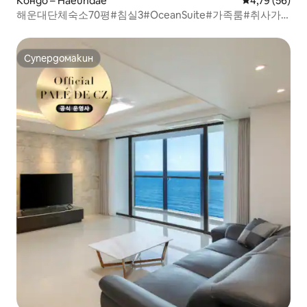
Кондо – Haeundae
Средна оценк
4,79 (56)
해운대단체숙소70평#침실3#OceanSuite#가족룸#취사가
능#바다감성#힐링스테이#RYS1
Супердомакин
Супердомакин