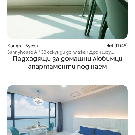
Кондо – Бусан
Средна оценк
4,91 (45)
Sunnyhouse A / 30 секунди до плажа / Дрон шоу
Подходящи за домашни любимци
Myeongdang / 2 стаи, 2 бани, 3 легла
апартаменти под наем