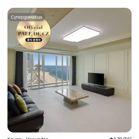
더마켓5분#톤쇼우1분#무료짐보관
Супердомакин
Супердомакин