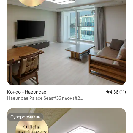
Кондо – Haeundae
Средна оценк
4,36 (11)
Haeundae Palace Seas#36 пьонг#2
спални#Възможност за готвене#Дългосрочен
престой #Изглед към океана #Семейно
настаняване# Family#PMS1
Супердомакин
Супердомакин