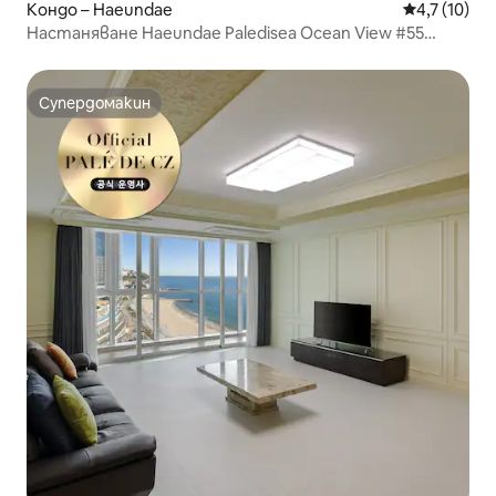
Кондо – Haeundae
Средна оцен
4,7 (10)
Настаняване Haeundae Paledisea Ocean View #55
пьонг #LCT 3 минути #Възможност за готвене
#BeachfrontStay #DL2
Супердомакин
Супердомакин