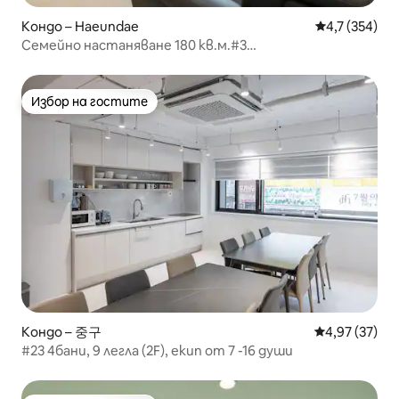
Кондо – Haeundae
Средна оценк
4,7 (354)
Семейно настаняване 180 кв.м.#3
спални#Възможност за готвене#Плажна
ивица#Пясъчен плаж 10 секунди#Дългосрочен
престой#Хилинг престой#DL3
Избор на гостите
Избор на гостите
Кондо – 중구
Средна оценк
4,97 (37)
#23 4бани, 9 легла (2F), екип от 7 -16 души