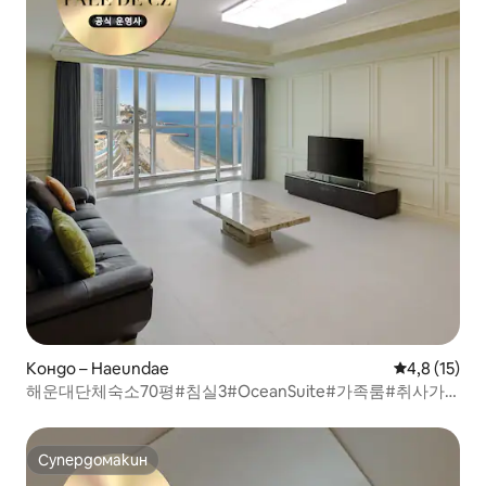
Кондо – Haeundae
Средна оцен
4,8 (15)
해운대단체숙소70평#침실3#OceanSuite#가족룸#취사가
능#바다감성#힐링스테이#RYS3
Супердомакин
Супердомакин