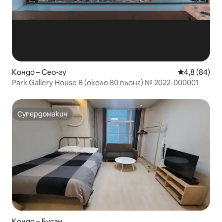
Кондо – Сео-гу
Средна оцен
4,8 (84)
Park Gallery House B (около 80 пьонг) № 2022-000001
Супердомакин
Супердомакин
Кондо – Бусан