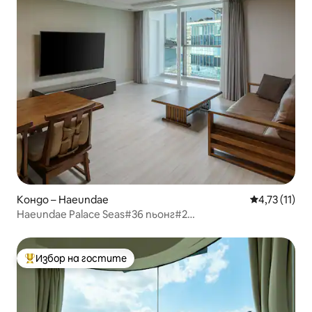
Кондо – Haeundae
Средна оцен
4,73 (11)
Haeundae Palace Seas#36 пьонг#2
спални#Възможност за готвене#Дългосрочен
престой #Изглед към океана #Семейно
настаняване# Family#PMS2
Избор на гостите
Най-популярен избор на гостите