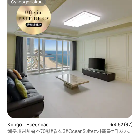
Супердомакин
Супердомакин
Кондо – Haeundae
Средна оценк
4,62 (97)
해운대단체숙소70평#침실3#OceanSuite#가족룸#취사가
능#바다감성#힐링스테이#RYS2