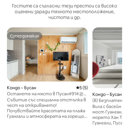
Гостите са съгласни: тези престои са високо
оценени заради тяхното местоположение,
чистота и др.
Супердомакин
Супердомакин
Кондо – Бусан
Средна оценка: 5 от 5, 5
5 (5)
Останете на място в Пусан#91#광안
Кондо – Бусан
리해변1분#밀락더마켓5분#톤쇼우1분#무
Събитие със специална отстъпка в
(B) Безплатен дж
료짐보관
чест на откриването!
изглед към мост
Вила с басейн с 
Почувствайте красотата на плажа
#Специална офе
мост Гуанган, у
Гуангали и атмосферата на горещо
пазар Милрак #30
морето Хан Това е частен престой в
място Това място за престой е на
#Точно пред маг
Гуангали, Пусан. През предния
1 минута пеша от плажа Гуангали.
прозорец се виж