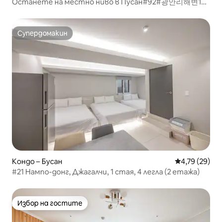
Останете на местно ниво в Пусан#92#광안리해변1분
#밀락더마켓5분#톤쇼우1분#무료짐보관
Супердомакин
Супердомакин
Кондо – Бусан
Средна оценк
4,79 (29)
#21 Нампо-донг, Джагалчи, 1 стая, 4 легла (2 етажа)
Избор на гостите
Избор на гостите