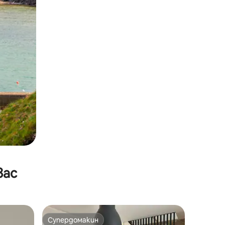
вас
Супердомакин
тите
Супердомакин