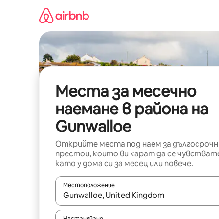
Пропускане
към
съдържанието
Места за месечно
наемане в района на
Gunwalloe
Открийте места под наем за дългосрочн
престои, които ви карат да се чувстват
като у дома си за месец или повече.
Местоположение
Когато резултатите се покажат, използвайт
Настаняване