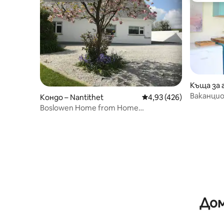
Къща за 
e
Ваканцио
Кондо – Nantithet
Средна оценка: 4,93 о
4,93 (426)
Кармино
Boslowen Home from Home
Accommodation – повече от
1 нощувка
Дом