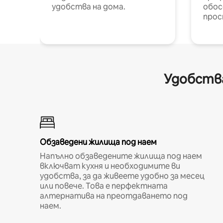
удобства на дома.
обос
прос
Удобства
Обзаведени жилища под наем
Напълно обзаведените жилища под наем
включват кухня и необходимите ви
удобства, за да живеете удобно за месец
или повече. Това е перфектната
алтернатива на преотдаването под
наем.