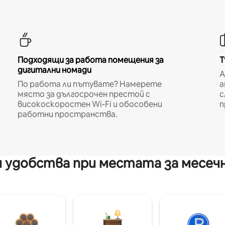
Подходящи за работа помещения за
Т
дигитални номади
A
По работа ли пътувате? Намерете
а
място за дългосрочен престой с
с
високоскоростен Wi-Fi и обособени
п
работни пространства.
 удобства при местата за месеч