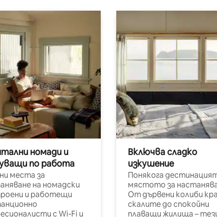
итални номади и
Включва сладко
уващи по работа
изкушение
ни места за
Понякога дестинацият
аняване на номадски
мястото за настанява
роени и работещи
От дървени колиби кр
анционно
скалите до спокойни
есионалисти с Wi-Fi и
плаващи жилища – тез