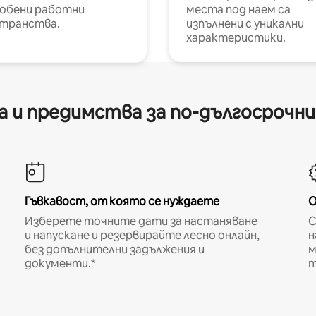
обени работни
места под наем са
транства.
изпълнени с уникални
характеристики.
 и предимства за по-дългосрочн
Гъвкавост, от която се нуждаете
О
Изберете точните дати за настаняване
С
и напускане и резервирайте лесно онлайн,
н
без допълнителни задължения и
м
документи.*
т