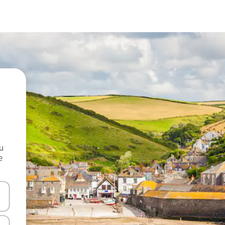
и
е
е клавишите със стрелки нагоре и надолу или навигирайте с д