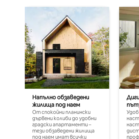
Напълно обзаведени
Диг
жилища под наем
път
От спокойни планински
Удоб
дървени колиби до удобни
наст
градски апартаменти –
наст
тези обзаведени жилища
дист
под наем имат всички
проф