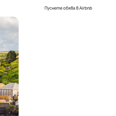
Пуснете обява в Airbnb
окосване или плъзгане.