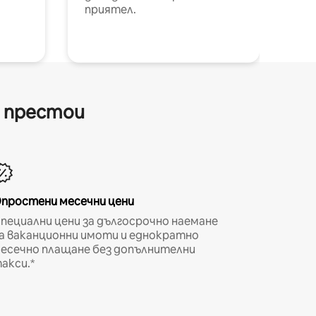
приятел.
и престои
простени месечни цени
пециални цени за дългосрочно наемане
а ваканционни имоти и еднократно
есечно плащане без допълнителни
акси.*