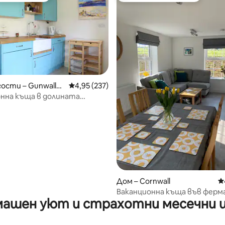
гости – Gunwallo
Средна оценка: 4,95 от 5, 237 отзива
4,95 (237)
нна къща в долината
т 5, 426 отзива
у
Дом – Cornwall
С
Ваканционна къща във фер
ашен уют и страхотни месечни 
Lamarth