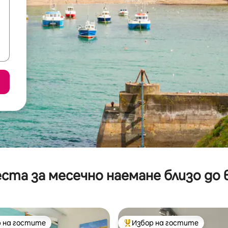
ста за месечно наемане близо до 
 на гостите
Избор на гостите
улярен избор на гостите
Най-популярен избор на гос