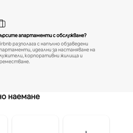
ърсите апартаменти с обслужване?
irbnb разполага с напълно обзаведени
партаменти, идеални за настаняване на
лужители, корпоративни жилища и
реместване.
но наемане