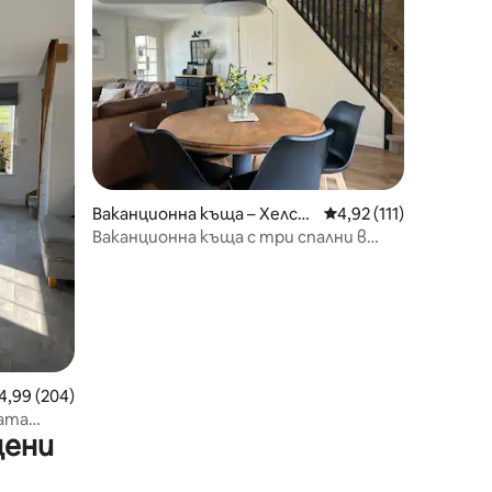
Ваканционна къща – Хелст
Средна оценка: 4,92 
4,92 (111)
ън
Ваканционна къща с три спални в
Хелстън, близо до Портлевен
редна оценка: 4,99 от 5, 204 отзива
4,99 (204)
мата
цени