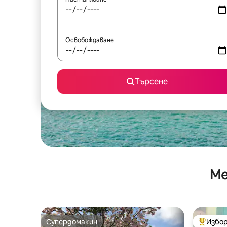
Освобождаване
Търсене
Ме
Супердомакин
Избор
Супердомакин
Най-поп