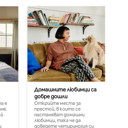
Домашните любимци са
добре дошли
а е
Открийте места за
не.
престой, в които се
ай
настаняват домашни
любимци, така че да
и
доведете четириногия си