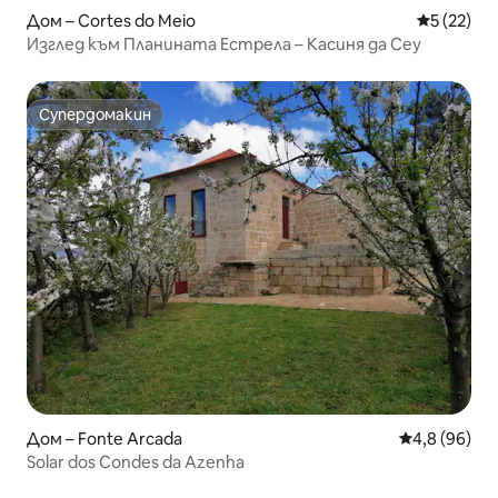
Дом – Cortes do Meio
Средна оц
5 (22)
Изглед към Планината Естрела – Касиня да Сеу
Супердомакин
Супердомакин
Дом – Fonte Arcada
Средна оцен
4,8 (96)
Solar dos Condes da Azenha