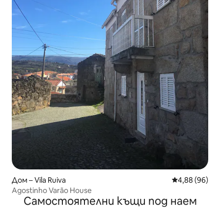
Дом – Vila Ruiva
Средна оценк
4,88 (96)
Agostinho Varão House
Самостоятелни къщи под наем