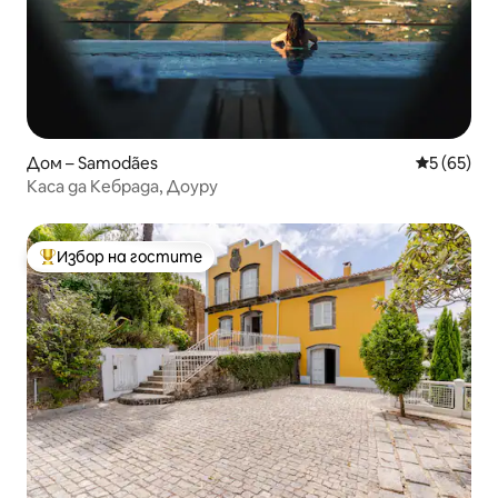
Дом – Samodães
Средна оц
5 (65)
Каса да Кебрада, Доуру
Избор на гостите
Най-популярен избор на гостите