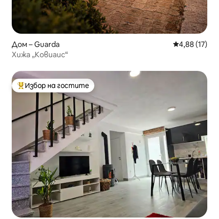
Дом – Guarda
Средна оценк
4,88 (17)
Хижа „Ковиаис“
Избор на гостите
Най-популярен избор на гостите