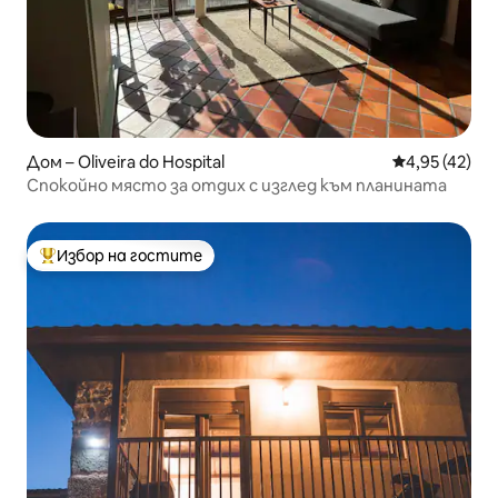
Дом – Oliveira do Hospital
Средна оценк
4,95 (42)
Спокойно място за отдих с изглед към планината
Избор на гостите
Най-популярен избор на гостите