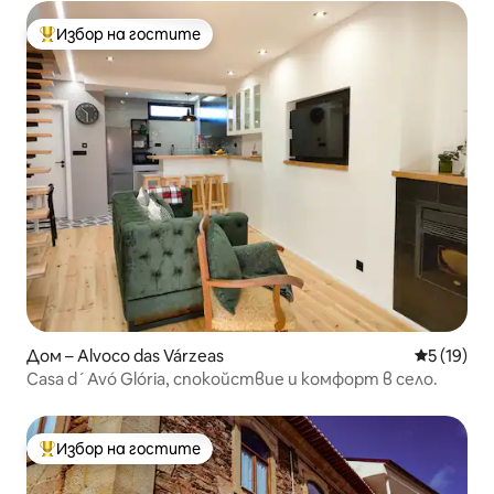
Избор на гостите
Най-популярен избор на гостите
Дом – Alvoco das Várzeas
Средна оц
5 (19)
Casa d´Avó Glória, спокойствие и комфорт в село.
Избор на гостите
Най-популярен избор на гостите