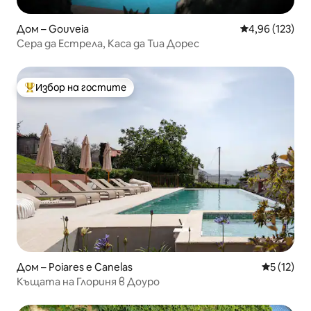
Дом – Gouveia
Средна оценка
4,96 (123)
Сера да Естрела, Каса да Тиа Дорес
Избор на гостите
Най-популярен избор на гостите
Дом – Poiares e Canelas
Средна оц
5 (12)
Къщата на Глориня в Доуро