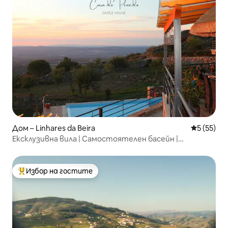
Дом – Linhares da Beira
Средна оц
5 (55)
Ексклузивна вила | Самостоятелен басейн |
Историческо село
Избор на гостите
Най-популярен избор на гостите