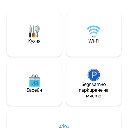
отпуснете и да 
agendadas visitas a quintas de modo a
стреса на ежедн
ter uma ideia de como se produz o vinho
починете в лозя
da Região Demarcada do Dão.
се гмуркате в о
aconselhamos também a gastronomia
басейна с изглед
da região, podendo saborear produtos
típicos como o Queijo da Serra da Estrela
e o requeijão.
Кухня
Wi-Fi
Безплатно
Басейн
паркиране на
място