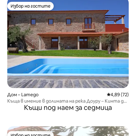
Избор на гостите
Избор на гостите
Дом – Lamego
Средна оценк
4,89 (72)
Къща в имение в долината на река Доуру – Кинта до
Къщи под наем за седмица
Пасадисо
Избор на гостите