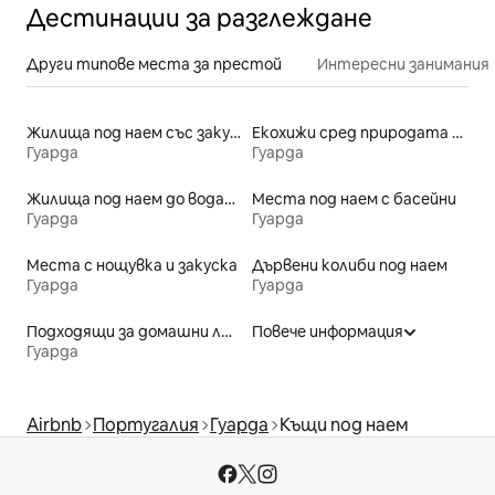
Дестинации за разглеждане
Други типове места за престой
Интересни занимания
Жилища под наем със закуска
Екохижи сред природата под наем
Гуарда
Гуарда
Жилища под наем до водата
Места под наем с басейни
Гуарда
Гуарда
Места с нощувка и закуска
Дървени колиби под наем
Гуарда
Гуарда
Подходящи за домашни любимци места под наем
Повече информация
Гуарда
Airbnb
Португалия
Гуарда
Къщи под наем