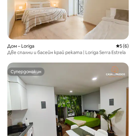
Дом – Loriga
Средна о
5 (6)
Две спални и басейн край реката | Loriga Serra Estrela
Супердомакин
Супердомакин