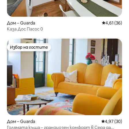
Дом – Guarda
Средна оценк
4,61 (36)
Каза Дос Пасос 0
Избор на гостите
Избор на гостите
Дом – Guarda
Средна оценк
4,97 (30)
Голямата къща – грандиозен комфорт в Сера да