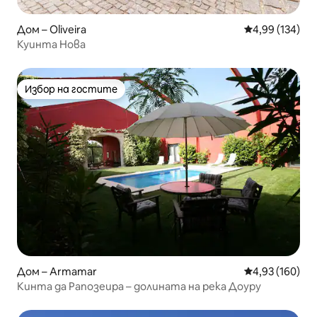
Дом – Oliveira
Средна оценка
4,99 (134)
Куинта Нова
Избор на гостите
Избор на гостите
Дом – Armamar
Средна оценка
4,93 (160)
Кинта да Рапозеира – долината на река Доуру