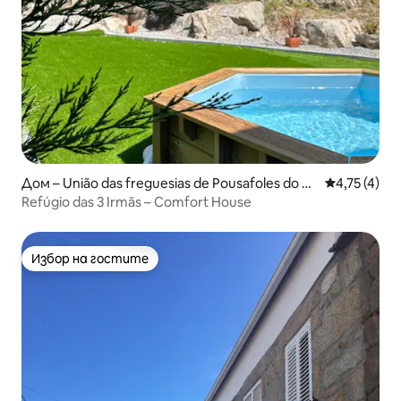
Дом – União das freguesias de Pousafoles do Bi
Средна оцен
4,75 (4)
spo, Pena Lobo e Lomba
Refúgio das 3 Irmãs – Comfort House
Избор на гостите
Избор на гостите