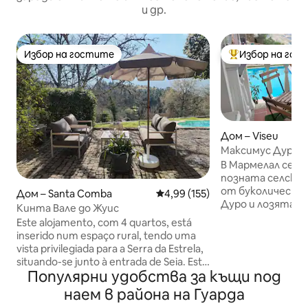
и др.
Избор на гостите
Избор на гос
Избор на гостите
Най-популярен 
Дом – Viseu
Максимус Дуро -
В Мармелал се н
позната селска 
от буколическия
Дом – Santa Comba
Средна оценка: 4,99 от 5, 155
4,99 (155)
Дуро и лозята. 
Кинта Вале до Жуис
класифициран к
Este alojamento, com 4 quartos, está
обществен инте
inserido num espaço rural, tendo uma
отидете на отк
vista privilegiada para a Serra da Estrela,
региона. На две
situando-se junto à entrada de Seia. Este
може да посети
Популярни удобства за къщи под
espaço permite visualizar paisagens
в Порто или бли
únicas, destacando, na envolvente, as
наем в района на Гуарда
предпочитате, 
vinhas da região, podendo ser