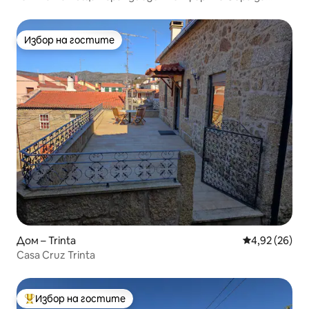
Естрела
Избор на гостите
Избор на гостите
Дом – Trinta
Средна оценк
4,92 (26)
Casa Cruz Trinta
Избор на гостите
Най-популярен избор на гостите