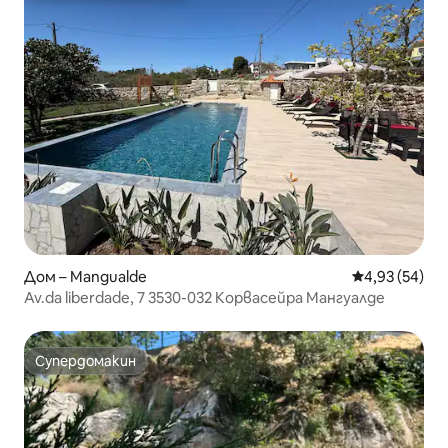
Дом – Mangualde
Средна оценк
4,93 (54)
Av.da liberdade, 7 3530-032 Корвасейра Мангуалде
Супердомакин
Супердомакин