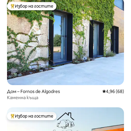
Избор на гостите
Най-популярен избор на гостите
Дом – Fornos de Algodres
Средна оценк
4,96 (68)
Каменна къща
Избор на гостите
Най-популярен избор на гостите