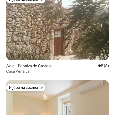
Избор на гостите
Дом – Penalva do Castelo
Средна о
5 (8)
Casa Penalva
Избор на гостите
Избор на гостите