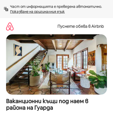
Пропускане
Част от информацията е преведена автоматично. 
към
Показване на оригиналния език
съдържанието
Пуснете обява в Airbnb
Ваканционни къщи под наем в
района на Гуарда