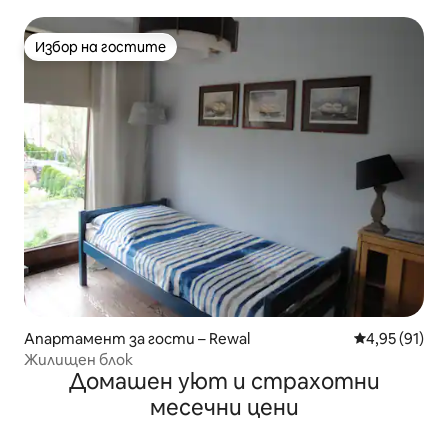
Избор на гостите
Избор на гостите
Апартамент за гости – Rewal
Средна оценк
4,95 (91)
Жилищен блок
Домашен уют и страхотни
месечни цени