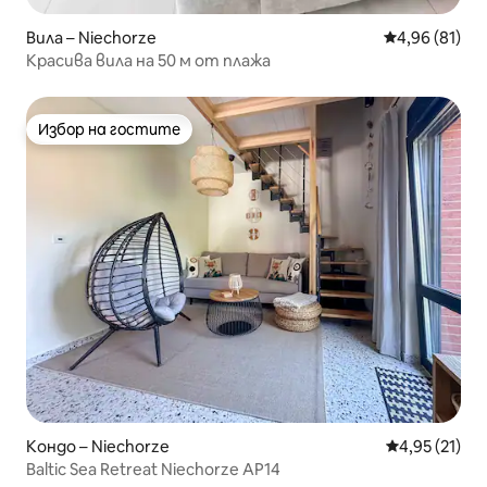
Вила – Niechorze
Средна оценк
4,96 (81)
Красива вила на 50 м от плажа
Избор на гостите
Избор на гостите
Кондо – Niechorze
Средна оценк
4,95 (21)
Baltic Sea Retreat Niechorze AP14