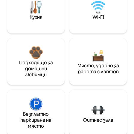
Кухня
Wi-Fi
Подходящо за
Място, удобно за
домашни
работа с лаптоп
любимци
Безплатно
паркиране на
Фитнес зала
място