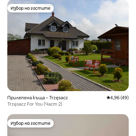
Избор на гостите
Избор на гостите
Прилепена къща – Trzęsacz
Средна оценк
4,96 (49)
Trzęsacz For You (Част 2)
Избор на гостите
Избор на гостите