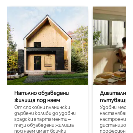
Напълно обзаведени
Дигитални н
жилища под наем
пътуващи п
От спокойни планински
Удобни места
дървени колиби до удобни
настаняване 
градски апартаменти –
настроени и
тези обзаведени жилища
дистанционн
под наем имат всички
професионалис