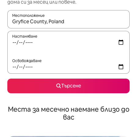
дома си за месец или повече.
Местоположение
Когато резултатите се покажат, използвайте клавишите 
Настаняване
Освобождаване
Търсене
Места за месечно наемане близо до
вас