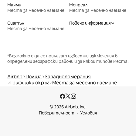
Маями
Монреал
Места за месечно наемане
Места за месечно наемане
Сиатъл
Повече информация
Места за месечно наемане
*Възможно е да се прилагат известни изключения в
определени географски райони и за някои типове места.
Airbnb
Полша
Западнопомерания
Грифишки окръг
Места за месечно наемане
© 2026 Airbnb, Inc.
Поверителност
Условия