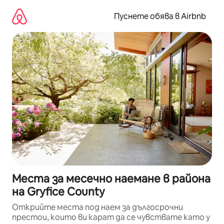
Пропускане
към
Пуснете обява в Airbnb
съдържанието
Места за месечно наемане в района
на Gryfice County
Открийте места под наем за дългосрочни
престои, които ви карат да се чувствате като у