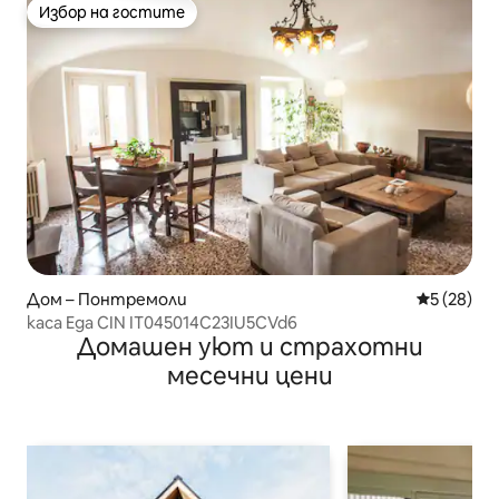
Избор на гостите
Избор на гостите
Дом – Понтремоли
Средна оц
5 (28)
каса Еда CIN IT045014C23IU5CVd6
Домашен уют и страхотни
месечни цени