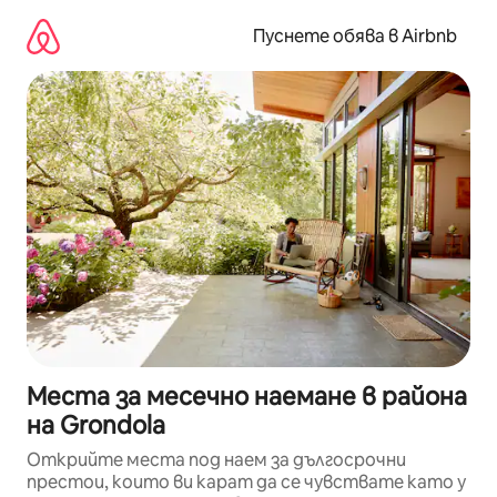
Пропускане
към
Пуснете обява в Airbnb
съдържанието
Места за месечно наемане в района
на Grondola
Открийте места под наем за дългосрочни
престои, които ви карат да се чувствате като у