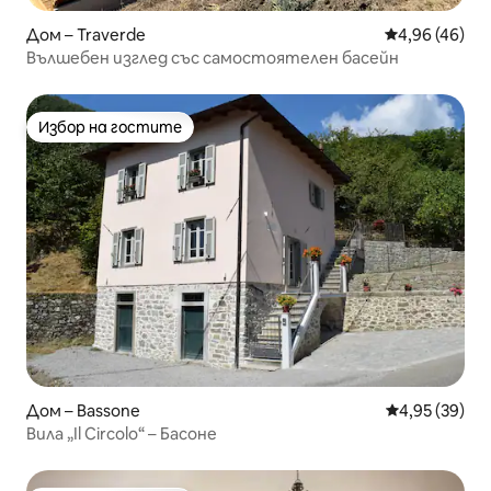
Дом – Traverde
Средна оценк
4,96 (46)
Вълшебен изглед със самостоятелен басейн
Избор на гостите
Избор на гостите
Дом – Bassone
Средна оценк
4,95 (39)
Вила „Il Circolo“ – Басоне