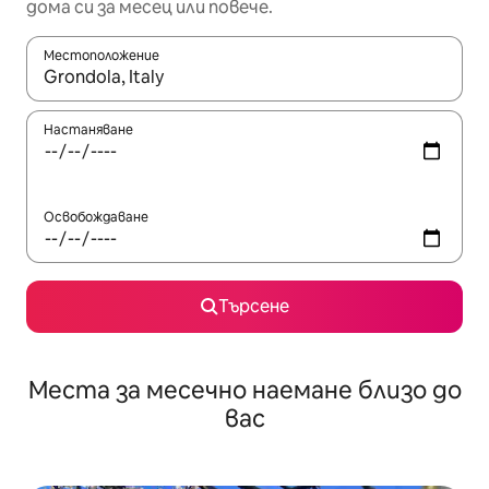
дома си за месец или повече.
Местоположение
Когато резултатите се покажат, използвайте клавишите 
Настаняване
Освобождаване
Търсене
Места за месечно наемане близо до
вас