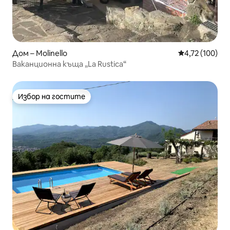
Дом – Molinello
Средна оценка
4,72 (100)
Ваканционна къща „La Rustica“
Избор на гостите
Избор на гостите