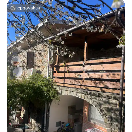
Супердомакин
Супердомакин