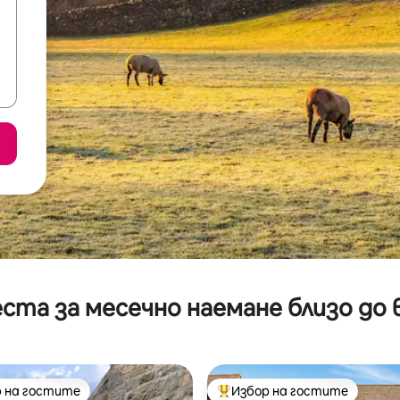
ста за месечно наемане близо до 
 на гостите
Избор на гостите
улярен избор на гостите
Най-популярен избор на гос