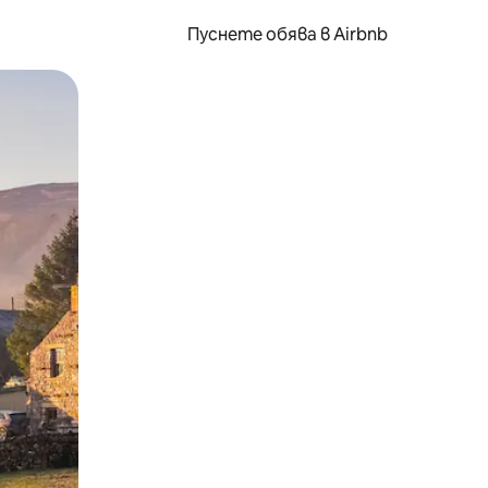
Пуснете обява в Airbnb
окосване или плъзгане.