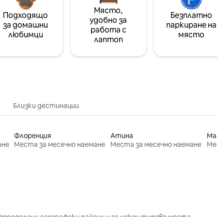
Място,
Подходящо
Безплатно
удобно за
за домашни
паркиране на
работа с
любимци
място
лаптоп
Близки дестинации
Флоренция
Атина
Ма
ане
Места за месечно наемане
Места за месечно наемане
Ме
определени географски райони и за някои типове места.