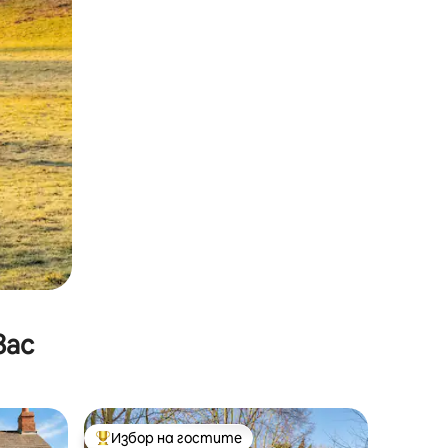
вас
Избор на гостите
тите
Най-популярен избор на гостите