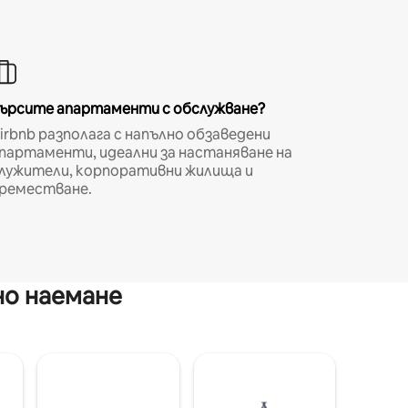
ърсите апартаменти с обслужване?
irbnb разполага с напълно обзаведени
партаменти, идеални за настаняване на
лужители, корпоративни жилища и
реместване.
но наемане