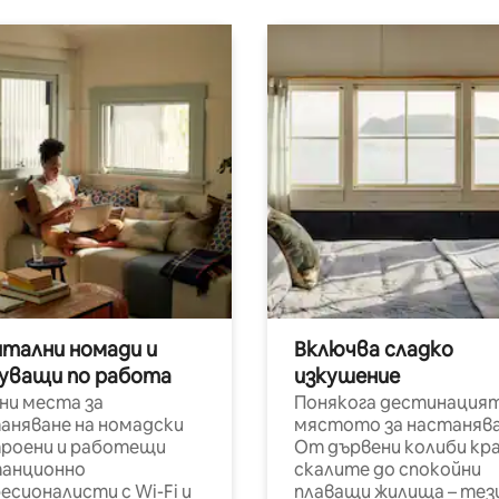
итални номади и
Включва сладко
уващи по работа
изкушение
ни места за
Понякога дестинацият
аняване на номадски
мястото за настанява
роени и работещи
От дървени колиби кр
анционно
скалите до спокойни
есионалисти с Wi-Fi и
плаващи жилища – тез