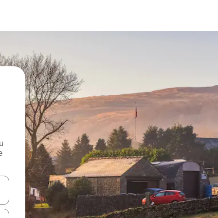
и
е
е клавишите със стрелки нагоре и надолу или навигирайте с д