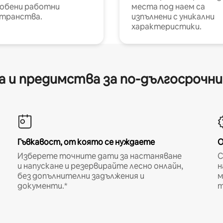
обени работни
места под наем са
транства.
изпълнени с уникални
характеристики.
 и предимства за по-дългосрочн
Гъвкавост, от която се нуждаете
О
Изберете точните дати за настаняване
С
и напускане и резервирайте лесно онлайн,
н
без допълнителни задължения и
м
документи.*
т