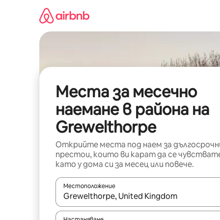
Пропускане
към
съдържанието
Места за месечно
наемане в района на
Grewelthorpe
Открийте места под наем за дългосрочн
престои, които ви карат да се чувстват
като у дома си за месец или повече.
Местоположение
Когато резултатите се покажат, използвайт
Настаняване