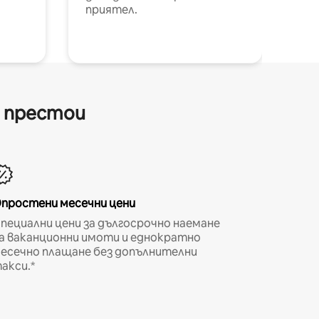
приятел.
и престои
простени месечни цени
пециални цени за дългосрочно наемане
а ваканционни имоти и еднократно
есечно плащане без допълнителни
акси.*