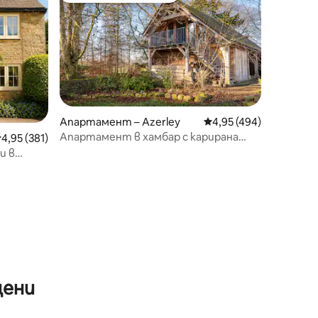
Апартамент – Azerley
Средна оценка: 4,95 
4,95 (494)
Апартамент в хамбар с карирана
редна оценка: 4,95 от 5, 381 отзива
4,95 (381)
фасада
и в
)
цени