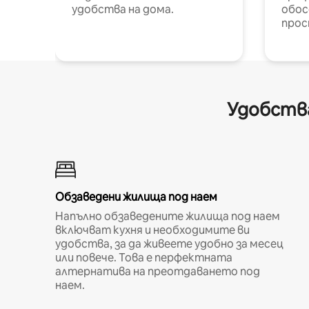
удобства на дома.
обос
прос
Удобства
Обзаведени жилища под наем
Напълно обзаведените жилища под наем
включват кухня и необходимите ви
удобства, за да живеете удобно за месец
или повече. Това е перфектната
алтернатива на преотдаването под
наем.