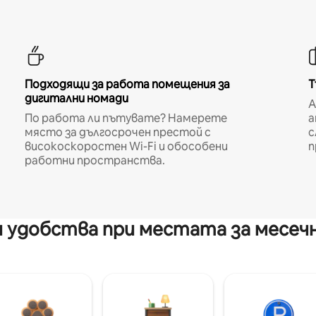
Подходящи за работа помещения за
Т
дигитални номади
A
По работа ли пътувате? Намерете
а
място за дългосрочен престой с
с
високоскоростен Wi-Fi и обособени
п
работни пространства.
 удобства при местата за месеч