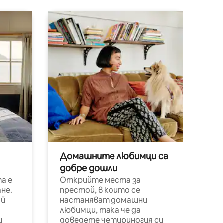
Домашните любимци са
добре дошли
а е
Открийте места за
не.
престой, в които се
ай
настаняват домашни
любимци, така че да
и
доведете четириногия си