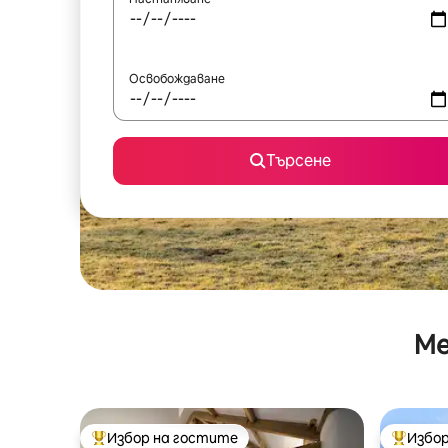
Освобождаване
Търсене
Ме
Избор на гостите
Избор
Най-популярен избор на гостите
Най-поп