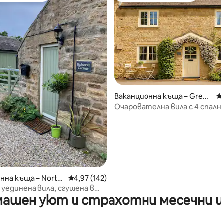
т 5, 418 отзива
Ваканционна къща – Grew
С
elthorpe
Очарователна вила с 4 спалн
селище (допускат се кучета
нна къща – North
Средна оценка: 4,97 от 5, 142 отзива
4,97 (142)
 уединена вила, сгушена в
ашен уют и страхотни месечни 
 Дейлс