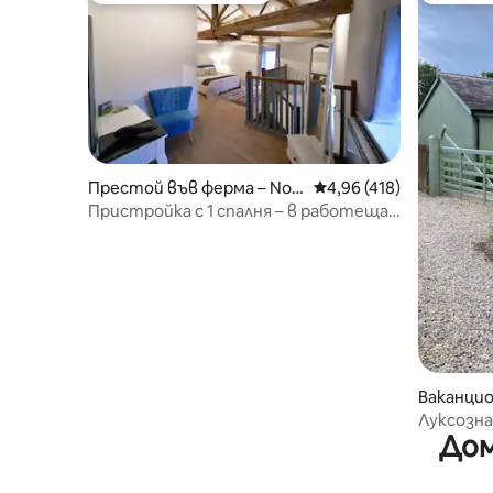
Престой във ферма – Nort
Средна оценка: 4,96 о
4,96 (418)
h Yorkshire
Пристройка с 1 спалня – в работеща
ферма
Ваканцио
Yorkshire
Луксозна
Дом
Йоркшир