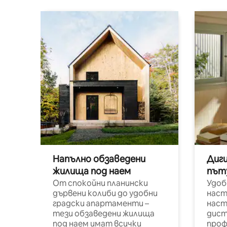
Напълно обзаведени
Диг
жилища под наем
път
От спокойни планински
Удоб
дървени колиби до удобни
наст
градски апартаменти –
наст
тези обзаведени жилища
дист
под наем имат всички
проф